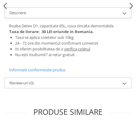
Tractoraș de tuns gazonul
Zootehnie
Descriere
Incubatoare, oparitoare si
deplumatoare
Roaba Detex D1, capacitate 65L, cuva zincata demontabila
Taxa de livrare:
30 LEI oriunde in Romania.
Echipamente pentru animale
Taxa se aplica coletelor sub 10kg
Aparate de tuns animale
24 - 72 ore din momentul confirmarii comenzii
Piese si accesorii aparate de tuns
Iti oferim posibilitatea de a
verifica coletul
animale
Nu esti multumit? ai retur gratuit
Tarcuri animale
Informatii conformitate produs
Semanatori
Masini batut stalpi si accesorii
Review-uri
(0)
Roabe & accesorii
Casute gradina si cutii depozitare
Mobilier gradina
PRODUSE SIMILARE
Corturi, Prelate si plase de
umbrire
Lopeti zapada