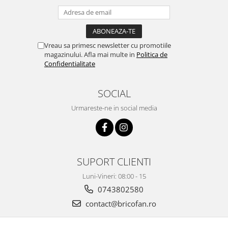
Pentru Casa si Camping
Aragaze, plite, piese butelii de
voiaj
Vreau sa primesc newsletter cu promotiile
Accesorii aragaze & butelii
magazinului. Afla mai multe in
Politica de
Butelii
Confidentialitate
Gratare
Pirostrii si accesorii pentru gatit
SOCIAL
Plite & aragaze
Urmareste-ne in social media
Iluminat & electrice
Prelungitoare & cabluri electrice
Becuri
Coliere plastic
SUPORT CLIENTI
Conectori/doze
Luni-Vineri: 08:00 - 15
Corpuri de iluminat
0743802580
Lampi solare
contact@bricofan.ro
Lanterne
Lumina de crestere pentru plante