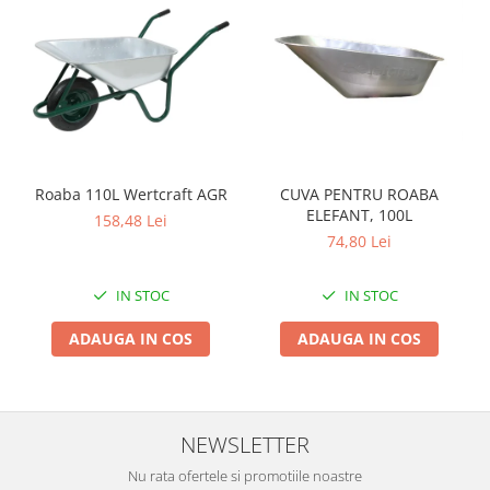
Zdrobitoare si teascuri
Teascuri
Zdrobitoare electrice
Zdrobitoare electrice & manuale
Zdrobitoare manuale
Masini de cusut si accesorii
Roaba 110L Wertcraft AGR
CUVA PENTRU ROABA
Articole antidaunatori gradina
ELEFANT, 100L
158,48 Lei
Sere si solarii
74,80 Lei
Suflante si aspiratoare exterior
IN STOC
IN STOC
Unelte altoit
ADAUGA IN COS
ADAUGA IN COS
Unelte manuale de gradina -
Stropitori
Folie si plase pt plante
Masini de maturat manuale
NEWSLETTER
Masini batut stalpi
Nu rata ofertele si promotiile noastre