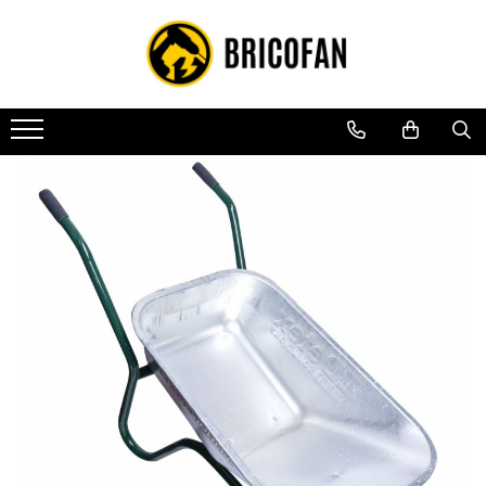
Toate Produsele
Vehicule electrice
Atv
Cu permis
Fără permis
Masini electrice
Motocross
Piese de schimb vehicule electrice
Scutere electrice
Scutere pe benzina
Tricicluri cargo fara permis
Tricicluri persoane
Trotinete electrice