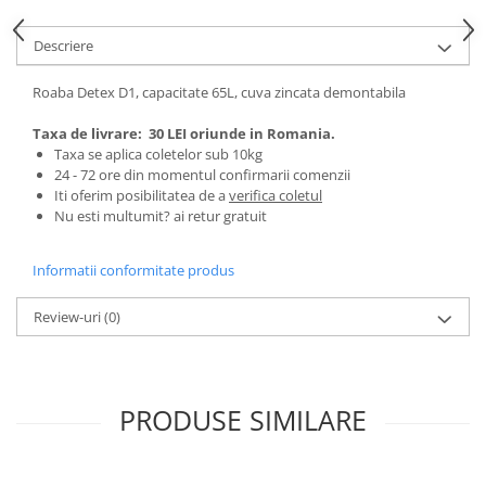
Tractoraș de tuns gazonul
Zootehnie
Descriere
Incubatoare, oparitoare si
deplumatoare
Roaba Detex D1, capacitate 65L, cuva zincata demontabila
Echipamente pentru animale
Taxa de livrare:
30 LEI oriunde in Romania.
Aparate de tuns animale
Taxa se aplica coletelor sub 10kg
Piese si accesorii aparate de tuns
24 - 72 ore din momentul confirmarii comenzii
animale
Iti oferim posibilitatea de a
verifica coletul
Nu esti multumit? ai retur gratuit
Tarcuri animale
Semanatori
Informatii conformitate produs
Masini batut stalpi si accesorii
Review-uri
(0)
Roabe & accesorii
Casute gradina si cutii depozitare
Mobilier gradina
PRODUSE SIMILARE
Corturi, Prelate si plase de
umbrire
Lopeti zapada