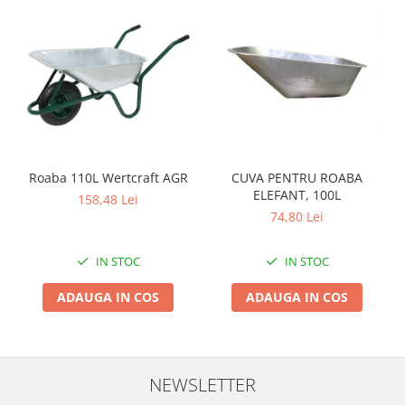
Zdrobitoare si teascuri
Teascuri
Zdrobitoare electrice
Zdrobitoare electrice & manuale
Zdrobitoare manuale
Masini de cusut si accesorii
Articole antidaunatori gradina
Roaba 110L Wertcraft AGR
CUVA PENTRU ROABA
ELEFANT, 100L
Sere si solarii
158,48 Lei
74,80 Lei
Suflante si aspiratoare exterior
Unelte altoit
IN STOC
IN STOC
Unelte manuale de gradina -
ADAUGA IN COS
ADAUGA IN COS
Stropitori
Folie si plase pt plante
Masini de maturat manuale
NEWSLETTER
Masini batut stalpi