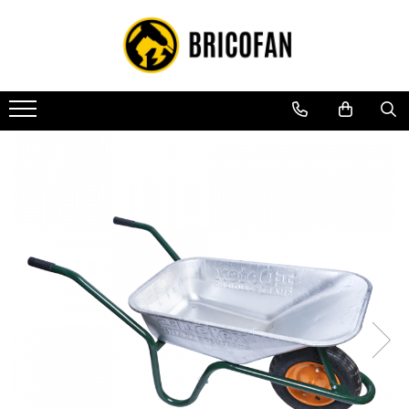
Toate Produsele
Vehicule electrice
Atv
Cu permis
Fără permis
Masini electrice
Motocross
Piese de schimb vehicule electrice
Scutere electrice
Scutere pe benzina
Tricicluri cargo fara permis
Tricicluri persoane
Trotinete electrice