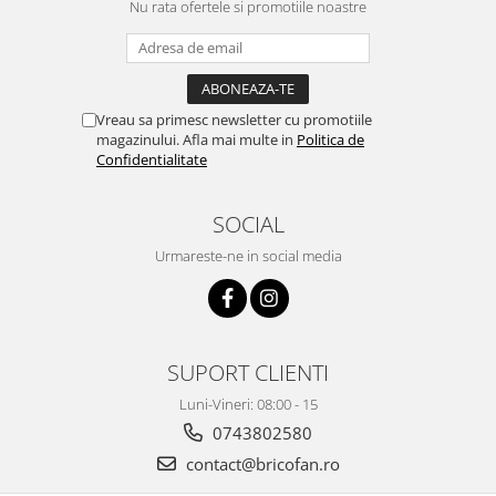
Nu rata ofertele si promotiile noastre
Pentru Casa si Camping
Aragaze, plite, piese butelii de
voiaj
Accesorii aragaze & butelii
Vreau sa primesc newsletter cu promotiile
Butelii
magazinului. Afla mai multe in
Politica de
Gratare
Confidentialitate
Pirostrii si accesorii pentru gatit
Plite & aragaze
SOCIAL
Iluminat & electrice
Urmareste-ne in social media
Prelungitoare & cabluri electrice
Becuri
Coliere plastic
Conectori/doze
SUPORT CLIENTI
Corpuri de iluminat
Luni-Vineri: 08:00 - 15
Lampi solare
0743802580
Lanterne
contact@bricofan.ro
Lumina de crestere pentru plante