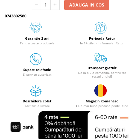
Granulatoare
ADAUGA IN COS
Mori pentru cereale
0743802580
Mori pentru fructe si legume
Mori pentru furaje
Mori pentru furaje si resturi
Garantie 2 ani
Perioada Retur
vegetale
Pentru toate produsele
In 14 zile prin Formular Retur
Motoare granulatoare
Piese si accesorii mori
Tocatoare furaje si crengi
Transport gratuit
Suport telefonic
De la a 2-a comanda, pentru tot
Si service autorizat
Tocatoare furaje
restul anului!
Consumabile si acesorii tocatoare
Tocatoare crengi
Motocoase, Trimmere si Masini de
Deschidere colet
Magazin Romanesc
Tarif fix la livrare
Cele mai bune produse pentru tine
tuns gazon
Motocositori cu motoare 2T
Trimmere electrice
Masini de tuns gazon pe benzina