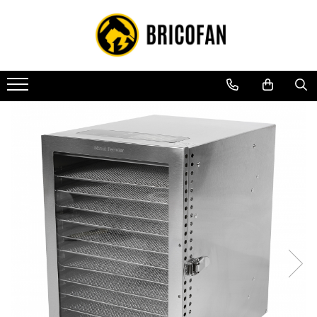
Toate Produsele
Vehicule electrice
Atv
Cu permis
Fără permis
Masini electrice
Motocross
Piese de schimb vehicule electrice
Scutere electrice
Scutere pe benzina
Tricicluri cargo fara permis
Tricicluri persoane
Trotinete electrice