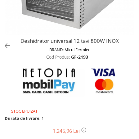
Biciclete, trotinete, triciclete
Biciclete electrice
Triciclete
Gradina
Deshidrator universal 12 tavi 800W INOX
Motoburghie si accesorii
BRAND:
Micul Fermier
Accesorii motoburghie
Cod Produs:
GF-2193
Motoburghie
Drujbe, fierastraie electrice
Drujbe pe benzina
Drujbe cu acumulator
Consumabile drujbe, fierastraie
electrice
Drujbe electrice
STOC EPUIZAT
Unelte electrice busteni
Durata de livrare:
1
Mori cereale si batoze porumb
1.245,96 Lei
Batoze - mori desfacat porumb