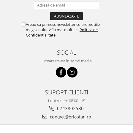
Zdrobitoare si teascuri
Teascuri
Zdrobitoare electrice
Vreau sa primesc newsletter cu promotiile
magazinului. Afla mai multe in
Politica de
Zdrobitoare electrice & manuale
Confidentialitate
Zdrobitoare manuale
Masini de cusut si accesorii
SOCIAL
Articole antidaunatori gradina
Urmareste-ne in social media
Sere si solarii
Suflante si aspiratoare exterior
Unelte altoit
SUPORT CLIENTI
Unelte manuale de gradina -
Luni-Vineri: 08:00 - 15
Stropitori
0743802580
Folie si plase pt plante
contact@bricofan.ro
Masini de maturat manuale
Masini batut stalpi