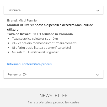
Tractoraș de tuns gazonul
Zootehnie
Descriere
Incubatoare, oparitoare si
deplumatoare
Brand:
Micul Fermier
Manual utilizare:
Apasa aici pentru a descarca Manualul de
Echipamente pentru animale
utilizare
Aparate de tuns animale
Taxa de livrare:
30 LEI oriunde in Romania.
Piese si accesorii aparate de tuns
Taxa se aplica coletelor sub 10kg
animale
24 - 72 ore din momentul confirmarii comenzii
Iti oferim posibilitatea de a
verifica coletul
Tarcuri animale
Nu esti multumit? ai retur gratuit
Semanatori
Masini batut stalpi si accesorii
Informatii conformitate produs
Roabe & accesorii
Review-uri
(0)
Casute gradina si cutii depozitare
Mobilier gradina
Corturi, Prelate si plase de
NEWSLETTER
umbrire
Nu rata ofertele si promotiile noastre
Lopeti zapada