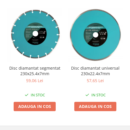
Zdrobitoare si teascuri
Teascuri
Zdrobitoare electrice
Zdrobitoare electrice & manuale
Zdrobitoare manuale
Masini de cusut si accesorii
Articole antidaunatori gradina
Sere si solarii
Disc diamantat universal
Disc diamantat segmentat
Suflante si aspiratoare exterior
230x22.4x7mm
230x25.4x7mm
57,65 Lei
59,06 Lei
Unelte altoit
Unelte manuale de gradina -
IN STOC
IN STOC
Stropitori
ADAUGA IN COS
ADAUGA IN COS
Folie si plase pt plante
Masini de maturat manuale
Masini batut stalpi