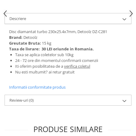
Tractoraș de tuns gazonul
Zootehnie
Descriere
Incubatoare, oparitoare si
deplumatoare
Disc diamantat turbo 230x25.4x7mm, Detoolz DZ-C281
Echipamente pentru animale
Brand:
Detoolz
Aparate de tuns animale
Greutate Bruta:
15 kg
Piese si accesorii aparate de tuns
Taxa de livrare:
30 LEI oriunde in Romania.
animale
Taxa se aplica coletelor sub 10kg
24 - 72 ore din momentul confirmarii comenzii
Tarcuri animale
Iti oferim posibilitatea de a
verifica coletul
Semanatori
Nu esti multumit? ai retur gratuit
Masini batut stalpi si accesorii
Informatii conformitate produs
Roabe & accesorii
Casute gradina si cutii depozitare
Review-uri
(0)
Mobilier gradina
Corturi, Prelate si plase de
umbrire
PRODUSE SIMILARE
Lopeti zapada