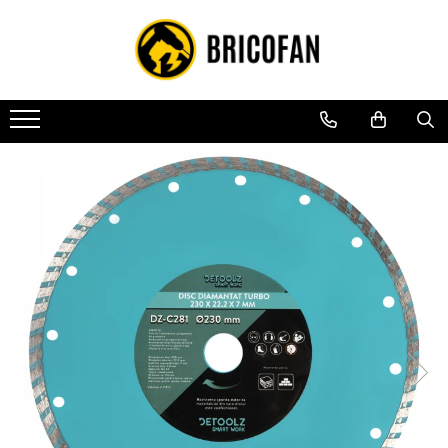
Toate Produsele
Vehicule electrice
Atv
Cu permis
Fără permis
Masini electrice
Motocross
Piese de schimb vehicule electrice
Scutere electrice
Scutere pe benzina
Tricicluri cargo fara permis
Tricicluri persoane
Trotinete electrice