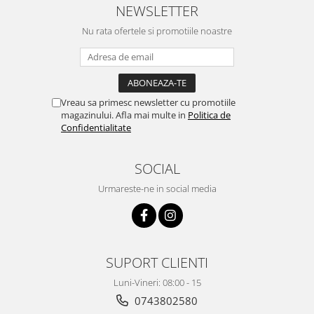
NEWSLETTER
Pentru Casa si Camping
Aragaze, plite, piese butelii de
Nu rata ofertele si promotiile noastre
voiaj
Accesorii aragaze & butelii
Butelii
Gratare
Vreau sa primesc newsletter cu promotiile
magazinului. Afla mai multe in
Politica de
Pirostrii si accesorii pentru gatit
Confidentialitate
Plite & aragaze
Iluminat & electrice
SOCIAL
Prelungitoare & cabluri electrice
Urmareste-ne in social media
Becuri
Coliere plastic
Conectori/doze
Corpuri de iluminat
SUPORT CLIENTI
Lampi solare
Luni-Vineri: 08:00 - 15
Lanterne
0743802580
Lumina de crestere pentru plante