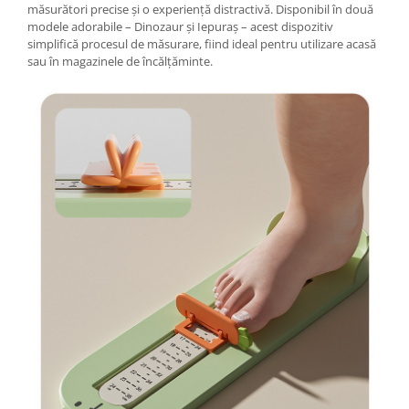
Tractoraș de tuns gazonul
măsurători precise și o experiență distractivă. Disponibil în două
modele adorabile – Dinozaur și Iepuraș – acest dispozitiv
Zootehnie
simplifică procesul de măsurare, fiind ideal pentru utilizare acasă
Incubatoare, oparitoare si
sau în magazinele de încălțăminte.
deplumatoare
Echipamente pentru animale
Aparate de tuns animale
Piese si accesorii aparate de tuns
animale
Tarcuri animale
Semanatori
Masini batut stalpi si accesorii
Roabe & accesorii
Casute gradina si cutii depozitare
Mobilier gradina
Corturi, Prelate si plase de
umbrire
Lopeti zapada