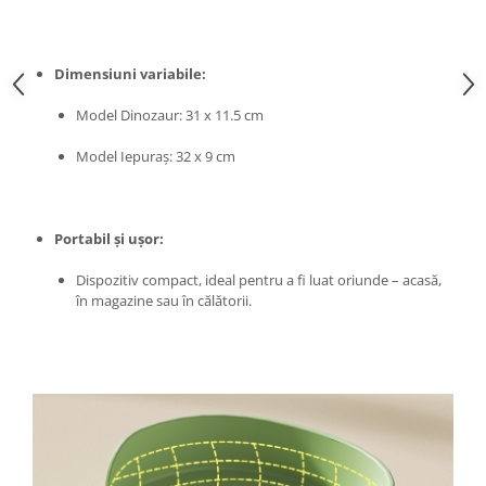
Proiectoare & lampi de lucru
Veioze si Lampi
Cantarire
Dimensiuni variabile:
Cantare comerciale
Model Dinozaur: 31 x 11.5 cm
Cantare Corporale
Model Iepuraș: 32 x 9 cm
Aparate de spalat cu presiune si
accesorii
Accesorii aparatele de spalat cu
presiune
Portabil și ușor:
Aparate de spalat cu presiune
Dispozitiv compact, ideal pentru a fi luat oriunde – acasă,
Instalatii sanitare
în magazine sau în călătorii.
Articole si accesorii pentru baie
Baterii baie
Baterii bucatarie
Baterii cada
Baterii electrice
Baterii lavoar