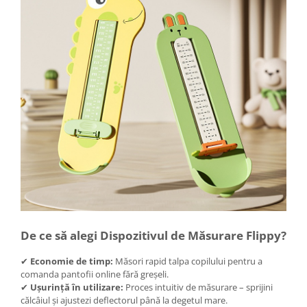
Umerase pentru haine si suporturi
Uscatoare si standere haine
Bucatarie si electrocasnice
Masini de carnati si accesorii
Espressoare si cafetiere
Masini de piper si nuci
Accesorii si consumabile masini de
tocat carne
Autocolant de bucatarie
Blendere
Ceaune
Dozatoare
Fete de masa
Fierbatoare
De ce să alegi Dispozitivul de Măsurare Flippy?
Friteuze
✔
Economie de timp:
Măsori rapid talpa copilului pentru a
Genti Termoizolante Mancare
comanda pantofii online fără greșeli.
Magneti de frigider
✔
Ușurință în utilizare:
Proces intuitiv de măsurare – sprijini
călcâiul și ajustezi deflectorul până la degetul mare.
Masini de tocat manuale