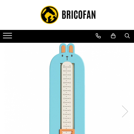
Toate Produsele
Vehicule electrice
Atv
Cu permis
Fără permis
Masini electrice
Motocross
Piese de schimb vehicule electrice
Scutere electrice
Scutere pe benzina
Tricicluri cargo fara permis
Tricicluri persoane
Trotinete electrice