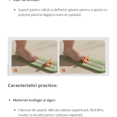
Pentru Casa si Camping
Suport pentru călcâi și deflector glisant pentru a ajusta cu
Aragaze, plite, piese butelii de
precizie până la degetul mare al copilului.
voiaj
Accesorii aragaze & butelii
Butelii
Gratare
Pirostrii si accesorii pentru gatit
Plite & aragaze
Iluminat & electrice
Prelungitoare & cabluri electrice
Becuri
Coliere plastic
Caracteristici practice:
Conectori/doze
Corpuri de iluminat
Lampi solare
Material ecologic și sigur:
Lanterne
Fabricat din plastic ABS de calitate superioară, fără BPA,
Lumina de crestere pentru plante
inodor și durabil pentru utilizare repetată.