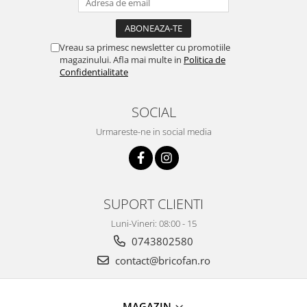
Instalatii de Craciun
Instalatii liniare si role de furtun
luminos
Vreau sa primesc newsletter cu promotiile
Instalatii liniare/sir
magazinului. Afla mai multe in
Politica de
Confidentialitate
Instalatii perdea
Instalatii plasa
SOCIAL
Instalatii Solare
Instalatii turturi-franjuri
Urmareste-ne in social media
Liniare 220V
Perdea 220V
Plasa 220V
Turturi/Franjuri 220V
SUPORT CLIENTI
Diverse pentru casa si camping
Luni-Vineri: 08:00 - 15
Feronerie
0743802580
Balamale si zavoare
contact@bricofan.ro
Broaste si clante
Accesorii litiere
MAGAZIN