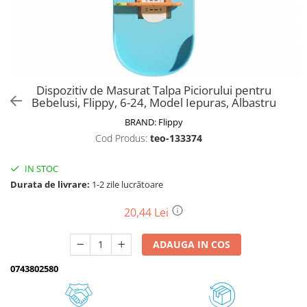
Biciclete, trotinete, triciclete
Biciclete electrice
Triciclete
Gradina
Dispozitiv de Masurat Talpa Piciorului pentru
Motoburghie si accesorii
Bebelusi, Flippy, 6-24, Model Iepuras, Albastru
Accesorii motoburghie
BRAND:
Flippy
Motoburghie
Cod Produs:
teo-133374
Drujbe, fierastraie electrice
IN STOC
Drujbe pe benzina
Durata de livrare:
1-2 zile lucrătoare
Drujbe cu acumulator
Consumabile drujbe, fierastraie
20,44 Lei
electrice
Drujbe electrice
ADAUGA IN COS
Unelte electrice busteni
0743802580
Mori cereale si batoze porumb
Batoze - mori desfacat porumb