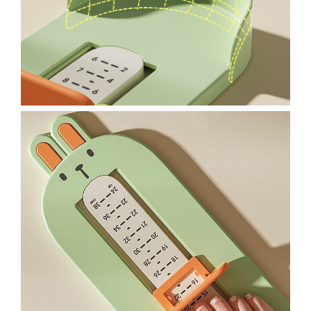
Chiuvete bucatarie compozit
Chiuvete inox
Coloane de dus
Robineti
Scari
Tapet 3D Autoadeziv
Climatizare si echipamente de
incalzire
Aere conditionate
Echipamente pt incalzire
Panouri solare
Paturi electrice cu incalzire
Sobe pe lemne
Umidificatoare
Ventilatoare
Kituri de siguranta si supravietuire
Kit-uri siguranta auto