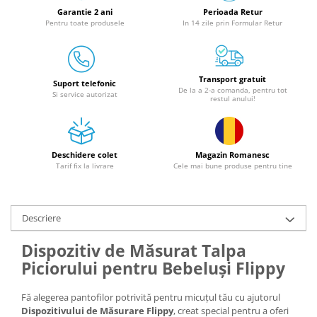
Granulatoare
Garantie 2 ani
Perioada Retur
Pentru toate produsele
In 14 zile prin Formular Retur
Mori pentru cereale
Mori pentru fructe si legume
Mori pentru furaje
Transport gratuit
Mori pentru furaje si resturi
Suport telefonic
De la a 2-a comanda, pentru tot
Si service autorizat
vegetale
restul anului!
Motoare granulatoare
Piese si accesorii mori
Tocatoare furaje si crengi
Deschidere colet
Magazin Romanesc
Tarif fix la livrare
Cele mai bune produse pentru tine
Tocatoare furaje
Consumabile si acesorii tocatoare
Tocatoare crengi
Descriere
Motocoase, Trimmere si Masini de
tuns gazon
Dispozitiv de Măsurat Talpa
Piciorului pentru Bebeluși Flippy
Motocositori cu motoare 2T
Trimmere electrice
Fă alegerea pantofilor potrivită pentru micuțul tău cu ajutorul
Masini de tuns gazon pe benzina
Dispozitivului de Măsurare Flippy
, creat special pentru a oferi