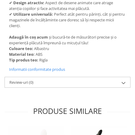
✔
Design atractiv:
Aspect de desene animate care atrage
Masini tocat carne electrice
atenția copiilor și face activitatea mai plăcută.
✔
Utilizare universală:
Perfect atât pentru părinți, cât și pentru
Mixere
magazinele de încălțăminte care doresc să își respecte micii
Oale si Cratite
clienți.
Oale sub presiune
Adaugă în coș acum
și bucură-te de măsurători precise și o
Pahare / Sticle cu Pai / Cani termos
experiență plăcută împreună cu micuțul tău!
Palnii
Culoare teo:
Albastru
Storcatoare
Material teo:
ABS
Tip produs teo:
Rigla
Tavi copt
Informatii conformitate produs
Tigai
Ustensile de bucatarie
Review-uri
(0)
Auto
Stații încărcare vehicule electrice
Anvelope auto
PRODUSE SIMILARE
Chingi
Clesti auto
Compresoare auto si pompe
Cricuri