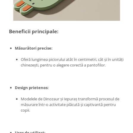
Zdrobitoare si teascuri
Teascuri
Zdrobitoare electrice
Beneficii principale:
Zdrobitoare electrice & manuale
Zdrobitoare manuale
Masini de cusut si accesorii
Măsurători precise:
Articole antidaunatori gradina
Oferă lungimea piciorului atât în centimetri, cât și în unități
Sere si solarii
chinezești, pentru o alegere corectă a pantofilor.
Suflante si aspiratoare exterior
Unelte altoit
Design prietenos:
Unelte manuale de gradina -
Modelele de Dinozaur și Iepuraș transformă procesul de
Stropitori
măsurare într-o activitate plăcută și captivantă pentru
Folie si plase pt plante
copii.
Masini de maturat manuale
Masini batut stalpi
Ușor de utilizat: