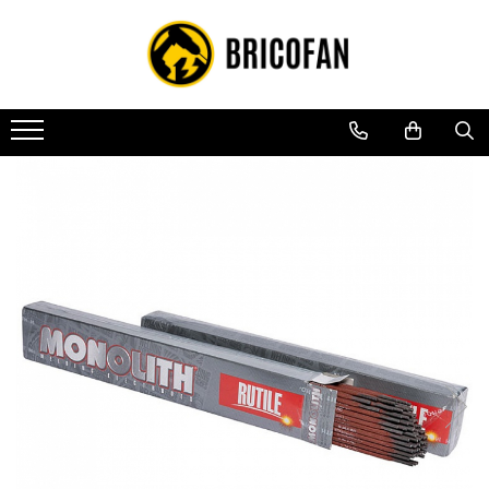
Toate Produsele
Vehicule electrice
Atv
Cu permis
Fără permis
Masini electrice
Motocross
Piese de schimb vehicule electrice
Scutere electrice
Scutere pe benzina
Tricicluri cargo fara permis
Tricicluri persoane
Trotinete electrice