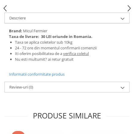
Tractoraș de tuns gazonul
Zootehnie
Descriere
Incubatoare, oparitoare si
deplumatoare
Brand:
Micul Fermier
Echipamente pentru animale
Taxa de livrare:
30 LEI oriunde in Romania.
Aparate de tuns animale
Taxa se aplica coletelor sub 10kg
Piese si accesorii aparate de tuns
24 - 72 ore din momentul confirmarii comenzii
Iti oferim posibilitatea de a
verifica coletul
animale
Nu esti multumit? ai retur gratuit
Tarcuri animale
Semanatori
Informatii conformitate produs
Masini batut stalpi si accesorii
Review-uri
(0)
Roabe & accesorii
Casute gradina si cutii depozitare
Mobilier gradina
PRODUSE SIMILARE
Corturi, Prelate si plase de
umbrire
Lopeti zapada