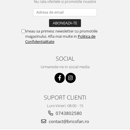
Nu rata ofertele si promotiile noastre
Pentru Casa si Camping
Aragaze, plite, piese butelii de
voiaj
Accesorii aragaze & butelii
Vreau sa primesc newsletter cu promotiile
Butelii
magazinului. Afla mai multe in
Politica de
Gratare
Confidentialitate
Pirostrii si accesorii pentru gatit
Plite & aragaze
SOCIAL
Iluminat & electrice
Urmareste-ne in social media
Prelungitoare & cabluri electrice
Becuri
Coliere plastic
Conectori/doze
SUPORT CLIENTI
Corpuri de iluminat
Luni-Vineri: 08:00 - 15
Lampi solare
0743802580
Lanterne
contact@bricofan.ro
Lumina de crestere pentru plante