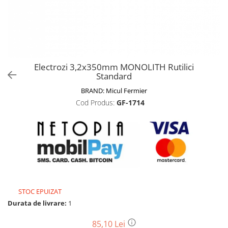
Biciclete, trotinete, triciclete
Biciclete electrice
Triciclete
Gradina
Electrozi 3,2x350mm MONOLITH Rutilici
Motoburghie si accesorii
Standard
Accesorii motoburghie
BRAND:
Micul Fermier
Motoburghie
Cod Produs:
GF-1714
Drujbe, fierastraie electrice
Drujbe pe benzina
Drujbe cu acumulator
Consumabile drujbe, fierastraie
electrice
Drujbe electrice
STOC EPUIZAT
Unelte electrice busteni
Durata de livrare:
1
Mori cereale si batoze porumb
Batoze - mori desfacat porumb
85,10 Lei