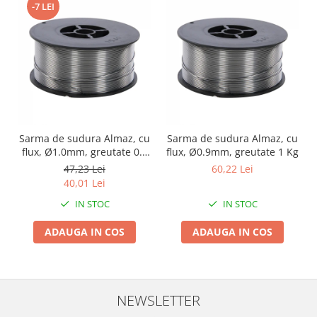
-7 LEI
Zdrobitoare si teascuri
Teascuri
Zdrobitoare electrice
Zdrobitoare electrice & manuale
Zdrobitoare manuale
Masini de cusut si accesorii
Articole antidaunatori gradina
Sarma de sudura Almaz, cu
Sarma de sudura Almaz, cu
flux, Ø1.0mm, greutate 0.5
flux, Ø0.9mm, greutate 1 Kg
Sere si solarii
Kg
47,23 Lei
60,22 Lei
Suflante si aspiratoare exterior
40,01 Lei
Unelte altoit
IN STOC
IN STOC
Unelte manuale de gradina -
ADAUGA IN COS
ADAUGA IN COS
Stropitori
Folie si plase pt plante
Masini de maturat manuale
NEWSLETTER
Masini batut stalpi