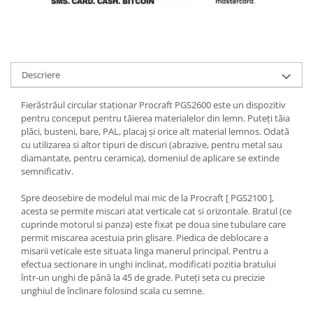
Scule pneumatice
Teascuri
Kituri de siguranta si supravietuire
Ridicare greutati
Zdrobitoare electrice
Kit-uri siguranta auto
Accesorii pentru macarale
Zdrobitoare electrice & manuale
Kit-uri Supravietuire si Accesorii
Macarale electrice
Zdrobitoare manuale
Camping
Descriere
Macarale manuale
Masini de cusut si accesorii
Curatenie si menaj
Aparate si instrumente de masurat
Articole antidaunatori gradina
Fierăstrăul circular staționar Procraft PGS2600 este un dispozitiv
Accesorii ingrijire casa
Rulete
pentru conceput pentru tăierea materialelor din lemn. Puteți tăia
Sere si solarii
Accesorii maturi, mopuri si galeti
plăci, busteni, bare, PAL, placaj și orice alt material lemnos. Odată
Telemetre, nivele, sublere
Aparate de calcat
Suflante si aspiratoare exterior
cu utilizarea si altor tipuri de discuri (abrazive, pentru metal sau
Masini de polisat
diamantate, pentru ceramica), domeniul de aplicare se extinde
Aspiratoare electrice
Unelte altoit
semnificativ.
Rindele electrice
Cutii depozitare diverse
Unelte manuale de gradina -
Cutii depozitare medicamente
Pistoale electrice aer cald si vopsit
Spre deosebire de modelul mai mic de la Procraft [ PGS2100 ],
Stropitori
acesta se permite miscari atat verticale cat si orizontale. Bratul (ce
Cutii pentru chei
Pistoale electrice aer cald
cuprinde motorul si panza) este fixat pe doua sine tubulare care
Folie si plase pt plante
Dulapuri si rafturi de depozitare
Pistoale electrice de vopsit
permit miscarea acestuia prin glisare. Piedica de deblocare a
Masini de maturat manuale
misarii veticale este situata linga manerul principal. Pentru a
Maturi, mopuri si galeti
Echipamente de protectie
efectua sectionare in unghi inclinat, modificati pozitia bratului
Organizatoare imbracaminte si
Masini batut stalpi
Cizme, bocanci, pantofi si galosi
într-un unghi de până la 45 de grade. Puteți seta cu precizie
incaltaminte
unghiul de înclinare folosind scala cu semne.
Manusi si palmare
Perii de curatare