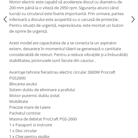
Ochelari si casti de protectie
Motor electric este capabil să accelereze discul cu diametru de
Perii si aparate scame
200 mm până la o viteză de 2950 rpm. Siguranța atunci când
Statii si pistoale de lipit
Stergatoare geam
lucrați cu circularul este foarte importantă. Prin urmare, partea
Statii si pistoale de lipit
Umerase pentru haine si suporturi
inferioară a discului este acoperită cu o carcasă de protecție.
Pentru situații de urgență, neprevăzute, este montat un buton
Accesorii, consumabile, piese
Uscatoare si standere haine
de oprire de urgență.
Bucatarie si electrocasnice
Accesorii
Acest model are capacitatea de a se conecta la un aspirator
Acumulatori si incarcatoare scule
Masini de carnati si accesorii
extern, deoarece în momentul tăierii se generează o cantitate
electrice
Espressoare si cafetiere
considerabilă de resturi. Pentru a reduce vibrațiile și a îmbunătăți
Discuri taiere
stabilitatea, piciorusele sunt facute din cauciuc .
Masini de piper si nuci
Strung
Accesorii si consumabile masini de
Avantaje tehnice fierastrau electric circular 2600W Procraft
tocat carne
Scule de mana
PGS2600:
Autocolant de bucatarie
Blocarea axului
Accesorii masini de taiat placi
Sistem dublu de eliminare a prafului
Blendere
ceramice
Motor puternic dublu izolat
Ceaune
Accesorii placi ceramice
Mobilitate
Dozatoare
Carabine, vartejuri, belciuge
Precizie mare de taiere
Pachetul contine:
Fete de masa
Clesti si truse de sertizare
Masina de debitat ProCraft PGS-2600
Fierbatoare
Fierastraie manuale
1 x Pasaport si instruire
1 x Disc circular
Friteuze
Foarfeci constructii
1 x Chei pentru piulite