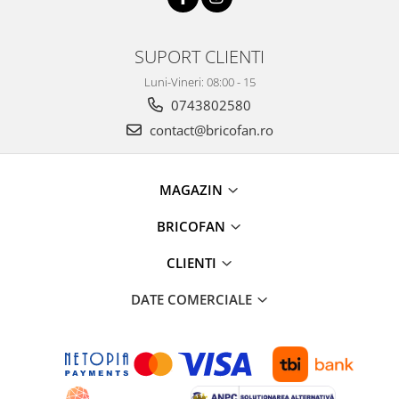
Broaste si clante
Accesorii litiere
SUPORT CLIENTI
Accesorii pentru animale
Luni-Vineri: 08:00 - 15
Aparate de Masaj
0743802580
Articole si accesorii birou
contact@bricofan.ro
Electrocasnice
Storcatoare / Blendere
MAGAZIN
Mobilier
Genți de voiaj & genți
BRICOFAN
Mobilier camping
CLIENTI
Sonerii
DATE COMERCIALE