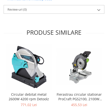
Clesti auto
Compresoare auto si pompe
Review-uri
(0)
Cricuri
Intretinere interior/exterior
Modulatoare FM
PRODUSE SIMILARE
Perii de zapada si raclete
Pompe de transfer
Decoratiuni, ornamente si articole
Craciun
Accesorii si componente craciun
Beteala si ghirlande Craciun
Brazi de Craciun
Costume Craciun
Decoratiuni luminoase exterioare &
interioare
Figurine muzicale
Circular debitat metal
Fierastrau circular stationar
2600W 4200 rpm Detoolz
ProCraft PGS2100, 2100W,
Figurine si decoratiuni Craciun
5000 rpm
771,02 Lei
455,53 Lei
Furtun - Tub - rola craciun