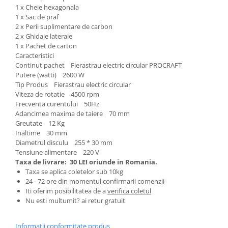
Genti Termoizolante Mancare
Masini de taiat placi ceramice
1 x Cheie hexagonala
Magneti de frigider
Patenti si clesti
1 x Sac de praf
2 x Perii suplimentare de carbon
Masini de tocat manuale
Topoare
2 x Ghidaje laterale
Masini tocat carne electrice
Truse, seturi si alte scule de mana
1 x Pachet de carton
Mixere
Compactoare
Caracteristici
Continut pachet Fierastrau electric circular PROCRAFT
Oale si Cratite
Scule Emtop
Putere (watti) 2600 W
Oale sub presiune
Tip Produs Fierastrau electric circular
Scule multifunctionale
Pahare / Sticle cu Pai / Cani termos
Viteza de rotatie 4500 rpm
Tăietor beton
Frecventa curentului 50Hz
Palnii
Adancimea maxima de taiere 70 mm
Storcatoare
Greutate 12 Kg
Inaltime 30 mm
Tavi copt
Diametrul disculu 255 * 30 mm
Tigai
Tensiune alimentare 220 V
Ustensile de bucatarie
Taxa de livrare:
30 LEI oriunde in Romania.
Taxa se aplica coletelor sub 10kg
Auto
24 - 72 ore din momentul confirmarii comenzii
Stații încărcare vehicule electrice
Iti oferim posibilitatea de a
verifica coletul
Nu esti multumit? ai retur gratuit
Anvelope auto
Chingi
Informatii conformitate produs