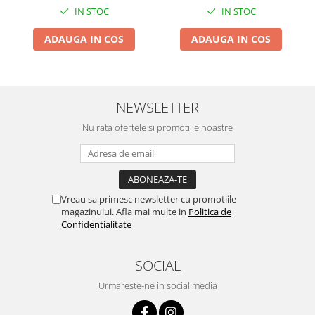
Instalatii Craciun 220V
IN STOC
IN STOC
Instalatii cu baterii
ADAUGA IN COS
ADAUGA IN COS
Instalatii de Craciun
Instalatii liniare si role de furtun
luminos
Instalatii liniare/sir
NEWSLETTER
Instalatii perdea
Nu rata ofertele si promotiile noastre
Instalatii plasa
Instalatii Solare
Instalatii turturi-franjuri
Liniare 220V
Vreau sa primesc newsletter cu promotiile
Perdea 220V
magazinului. Afla mai multe in
Politica de
Confidentialitate
Plasa 220V
Turturi/Franjuri 220V
SOCIAL
Diverse pentru casa si camping
Feronerie
Urmareste-ne in social media
Balamale si zavoare