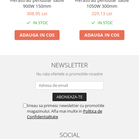
Fierastrau pendular sabie
Fierastrau pendular sabie
Genti Termoizolante Mancare
Masini de taiat placi ceramice
900W 150mm
1050W 300mm
Magneti de frigider
Patenti si clesti
308,95 Lei
329,13 Lei
Masini de tocat manuale
Topoare
IN STOC
IN STOC
Masini tocat carne electrice
Truse, seturi si alte scule de mana
Mixere
Compactoare
ADAUGA IN COS
ADAUGA IN COS
Oale si Cratite
Scule Emtop
Oale sub presiune
Scule multifunctionale
Pahare / Sticle cu Pai / Cani termos
Tăietor beton
NEWSLETTER
Palnii
Storcatoare
Nu rata ofertele si promotiile noastre
Tavi copt
Tigai
Ustensile de bucatarie
Auto
Vreau sa primesc newsletter cu promotiile
magazinului. Afla mai multe in
Politica de
Stații încărcare vehicule electrice
Confidentialitate
Anvelope auto
Chingi
SOCIAL