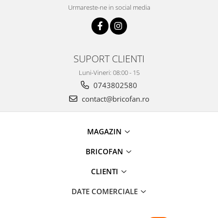
Clesti auto
Urmareste-ne in social media
Compresoare auto si pompe
Cricuri
Intretinere interior/exterior
Modulatoare FM
SUPORT CLIENTI
Perii de zapada si raclete
Luni-Vineri: 08:00 - 15
Pompe de transfer
0743802580
Decoratiuni, ornamente si articole
contact@bricofan.ro
Craciun
Accesorii si componente craciun
Beteala si ghirlande Craciun
MAGAZIN
Brazi de Craciun
BRICOFAN
Costume Craciun
Decoratiuni luminoase exterioare &
CLIENTI
interioare
Figurine muzicale
DATE COMERCIALE
Figurine si decoratiuni Craciun
Furtun - Tub - rola craciun