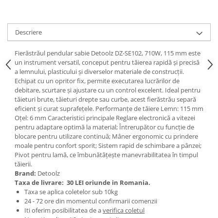
Scule pneumatice
Teascuri
Kituri de siguranta si supravietuire
Ridicare greutati
Zdrobitoare electrice
Kit-uri siguranta auto
Accesorii pentru macarale
Zdrobitoare electrice & manuale
Descriere
Kit-uri Supravietuire si Accesorii
Macarale electrice
Zdrobitoare manuale
Camping
Fierăstrăul pendular sabie Detoolz DZ-SE102, 710W, 115 mm este
Macarale manuale
Masini de cusut si accesorii
Curatenie si menaj
un instrument versatil, conceput pentru tăierea rapidă și precisă
Aparate si instrumente de masurat
Articole antidaunatori gradina
a lemnului, plasticului și diverselor materiale de construcții.
Accesorii ingrijire casa
Echipat cu un opritor fix, permite executarea lucrărilor de
Rulete
Sere si solarii
Accesorii maturi, mopuri si galeti
debitare, scurtare și ajustare cu un control excelent. Ideal pentru
Telemetre, nivele, sublere
Aparate de calcat
tăieturi brute, tăieturi drepte sau curbe, acest fierăstrău separă
Suflante si aspiratoare exterior
Masini de polisat
eficient și curat suprafețele. Performanțe de tăiere Lemn: 115 mm
Aspiratoare electrice
Unelte altoit
Oțel: 6 mm Caracteristici principale Reglare electronică a vitezei
Rindele electrice
Cutii depozitare diverse
pentru adaptare optimă la material; Întrerupător cu funcție de
Unelte manuale de gradina -
blocare pentru utilizare continuă; Mâner ergonomic cu prindere
Cutii depozitare medicamente
Pistoale electrice aer cald si vopsit
moale pentru confort sporit; Sistem rapid de schimbare a pânzei;
Stropitori
Cutii pentru chei
Pistoale electrice aer cald
Pivot pentru lamă, ce îmbunătățește manevrabilitatea în timpul
Folie si plase pt plante
Dulapuri si rafturi de depozitare
tăierii.
Pistoale electrice de vopsit
Brand:
Detoolz
Masini de maturat manuale
Maturi, mopuri si galeti
Echipamente de protectie
Taxa de livrare:
30 LEI oriunde in Romania.
Organizatoare imbracaminte si
Masini batut stalpi
Taxa se aplica coletelor sub 10kg
Cizme, bocanci, pantofi si galosi
incaltaminte
24 - 72 ore din momentul confirmarii comenzii
Manusi si palmare
Perii de curatare
Iti oferim posibilitatea de a
verifica coletul