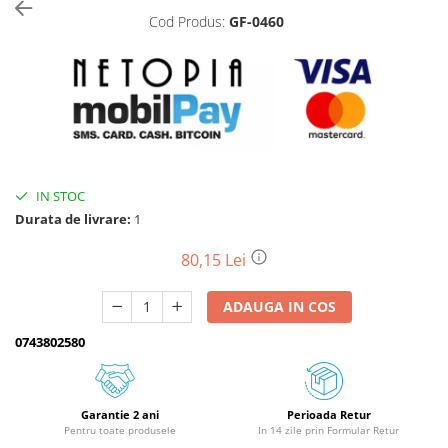
Cod Produs:
GF-0460
Biciclete, trotinete, triciclete
Biciclete electrice
Triciclete
Gradina
Motoburghie si accesorii
Accesorii motoburghie
IN STOC
Motoburghie
Durata de livrare:
1
Drujbe, fierastraie electrice
Drujbe pe benzina
80,15 Lei
Drujbe cu acumulator
ADAUGA IN COS
Consumabile drujbe, fierastraie
electrice
0743802580
Drujbe electrice
Unelte electrice busteni
Mori cereale si batoze porumb
Garantie 2 ani
Perioada Retur
Pentru toate produsele
In 14 zile prin Formular Retur
Batoze - mori desfacat porumb