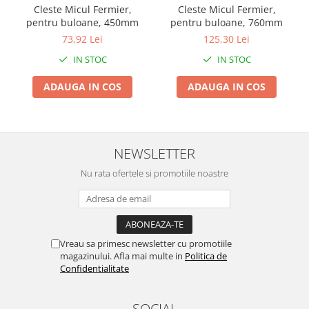
Cleste Micul Fermier,
Cleste Micul Fermier,
Zdrobitoare si teascuri
pentru buloane, 450mm
pentru buloane, 760mm
Teascuri
73,92 Lei
125,30 Lei
Zdrobitoare electrice
IN STOC
IN STOC
Zdrobitoare electrice & manuale
ADAUGA IN COS
ADAUGA IN COS
Zdrobitoare manuale
Masini de cusut si accesorii
Articole antidaunatori gradina
NEWSLETTER
Sere si solarii
Suflante si aspiratoare exterior
Nu rata ofertele si promotiile noastre
Unelte altoit
Unelte manuale de gradina -
Stropitori
Vreau sa primesc newsletter cu promotiile
Folie si plase pt plante
magazinului. Afla mai multe in
Politica de
Confidentialitate
Masini de maturat manuale
Masini batut stalpi
SOCIAL