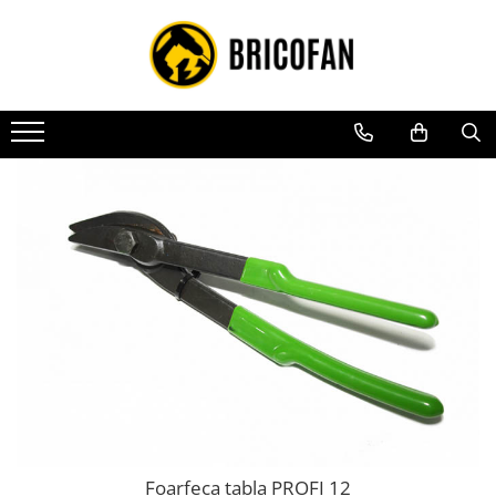
Toate Produsele
Vehicule electrice
Atv
Cu permis
Fără permis
Masini electrice
Motocross
Piese de schimb vehicule electrice
Scutere electrice
Scutere pe benzina
Tricicluri cargo fara permis
Tricicluri persoane
Foarfeca tabla PROFI 12
Trotinete electrice