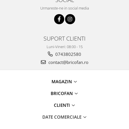
Pentru Casa si Camping
Urmareste-ne in social media
Aragaze, plite, piese butelii de
voiaj
Accesorii aragaze & butelii
Butelii
SUPORT CLIENTI
Gratare
Luni-Vineri: 08:00 - 15
Pirostrii si accesorii pentru gatit
0743802580
Plite & aragaze
contact@bricofan.ro
Iluminat & electrice
Prelungitoare & cabluri electrice
Becuri
MAGAZIN
Coliere plastic
BRICOFAN
Conectori/doze
Corpuri de iluminat
CLIENTI
Lampi solare
DATE COMERCIALE
Lanterne
Lumina de crestere pentru plante