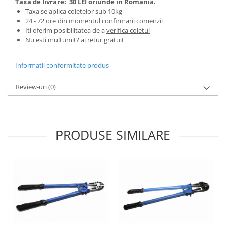
Taxa de livrare:
30 LEI oriunde in Romania.
Tractoraș de tuns gazonul
Taxa se aplica coletelor sub 10kg
Zootehnie
24 - 72 ore din momentul confirmarii comenzii
Iti oferim posibilitatea de a
verifica coletul
Incubatoare, oparitoare si
Nu esti multumit? ai retur gratuit
deplumatoare
Echipamente pentru animale
Informatii conformitate produs
Aparate de tuns animale
Piese si accesorii aparate de tuns
Review-uri
(0)
animale
Tarcuri animale
Semanatori
PRODUSE SIMILARE
Masini batut stalpi si accesorii
Roabe & accesorii
Casute gradina si cutii depozitare
Mobilier gradina
Corturi, Prelate si plase de
umbrire
Lopeti zapada