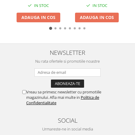
Granulatoare
IN STOC
IN STOC
Mori pentru cereale
ADAUGA IN COS
ADAUGA IN COS
Mori pentru fructe si legume
Mori pentru furaje
Mori pentru furaje si resturi
vegetale
Motoare granulatoare
NEWSLETTER
Piese si accesorii mori
Nu rata ofertele si promotiile noastre
Tocatoare furaje si crengi
Tocatoare furaje
Consumabile si acesorii tocatoare
Tocatoare crengi
Vreau sa primesc newsletter cu promotiile
magazinului. Afla mai multe in
Politica de
Motocoase, Trimmere si Masini de
Confidentialitate
tuns gazon
Motocositori cu motoare 2T
SOCIAL
Trimmere electrice
Masini de tuns gazon pe benzina
Urmareste-ne in social media