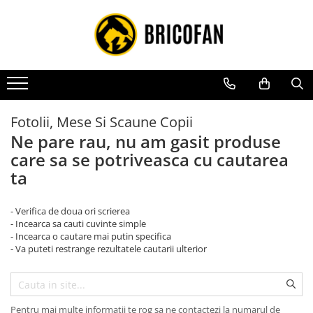
Toate Produsele
Vehicule electrice
Atv
Cu permis
Fotolii, Mese Si Scaune Copii
Fără permis
Ne pare rau, nu am gasit produse
care sa se potriveasca cu cautarea
Masini electrice
ta
Motocross
Piese de schimb vehicule electrice
- Verifica de doua ori scrierea
Scutere electrice
- Incearca sa cauti cuvinte simple
- Incearca o cautare mai putin specifica
Scutere pe benzina
- Va puteti restrange rezultatele cautarii ulterior
Tricicluri cargo fara permis
Tricicluri persoane
Trotinete electrice
Pentru mai multe informatii te rog sa ne contactezi la numarul de