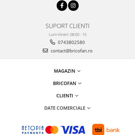
Tractoraș de tuns gazonul
Zootehnie
Incubatoare, oparitoare si
SUPORT CLIENTI
deplumatoare
Echipamente pentru animale
Luni-Vineri: 08:00 - 15
Aparate de tuns animale
0743802580
Piese si accesorii aparate de tuns
contact@bricofan.ro
animale
Tarcuri animale
Semanatori
MAGAZIN
Masini batut stalpi si accesorii
BRICOFAN
Roabe & accesorii
CLIENTI
Casute gradina si cutii depozitare
Mobilier gradina
DATE COMERCIALE
Corturi, Prelate si plase de
umbrire
Lopeti zapada