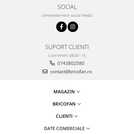
Chiuvete bucatarie compozit
SOCIAL
Chiuvete inox
Urmareste-ne in social media
Coloane de dus
Robineti
Scari
Tapet 3D Autoadeziv
SUPORT CLIENTI
Climatizare si echipamente de
Luni-Vineri: 08:00 - 15
incalzire
0743802580
Aere conditionate
contact@bricofan.ro
Echipamente pt incalzire
Panouri solare
Paturi electrice cu incalzire
MAGAZIN
Sobe pe lemne
BRICOFAN
Umidificatoare
Ventilatoare
CLIENTI
Kituri de siguranta si supravietuire
DATE COMERCIALE
Kit-uri siguranta auto