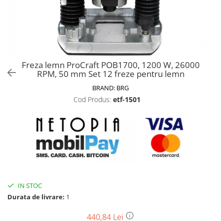
Biciclete, trotinete, triciclete
Biciclete electrice
Triciclete
Gradina
Freza lemn ProCraft POB1700, 1200 W, 26000
Motoburghie si accesorii
RPM, 50 mm Set 12 freze pentru lemn
Accesorii motoburghie
BRAND:
BRG
Motoburghie
Cod Produs:
etf-1501
Drujbe, fierastraie electrice
Drujbe pe benzina
Drujbe cu acumulator
Consumabile drujbe, fierastraie
electrice
Drujbe electrice
IN STOC
Unelte electrice busteni
Durata de livrare:
1
Mori cereale si batoze porumb
Batoze - mori desfacat porumb
440,84 Lei