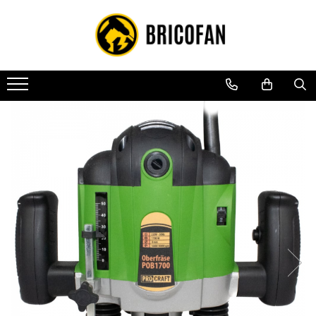
Toate Produsele
Vehicule electrice
Atv
Cu permis
Fără permis
Masini electrice
Motocross
Piese de schimb vehicule electrice
Scutere electrice
Scutere pe benzina
Tricicluri cargo fara permis
Tricicluri persoane
Trotinete electrice