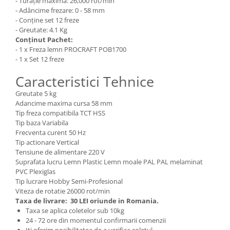
- Turație maximă: 26,000 rot/min
- Adâncime frezare: 0 - 58 mm
Zdrobitoare si teascuri
- Conține set 12 freze
Teascuri
- Greutate: 4.1 Kg
Conținut Pachet:
Zdrobitoare electrice
- 1 x Freza lemn PROCRAFT POB1700
Zdrobitoare electrice & manuale
- 1 x Set 12 freze
Zdrobitoare manuale
Caracteristici Tehnice
Masini de cusut si accesorii
Greutate 5 kg
Articole antidaunatori gradina
Adancime maxima cursa 58 mm
Sere si solarii
Tip freza compatibila TCT HSS
Tip baza Variabila
Suflante si aspiratoare exterior
Frecventa curent 50 Hz
Tip actionare Vertical
Unelte altoit
Tensiune de alimentare 220 V
Unelte manuale de gradina -
Suprafata lucru Lemn Plastic Lemn moale PAL PAL melaminat
PVC Plexiglas
Stropitori
Tip lucrare Hobby Semi-Profesional
Folie si plase pt plante
Viteza de rotatie 26000 rot/min
Taxa de livrare:
30 LEI oriunde in Romania.
Masini de maturat manuale
Taxa se aplica coletelor sub 10kg
24 - 72 ore din momentul confirmarii comenzii
Masini batut stalpi