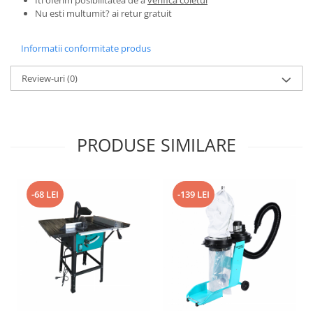
Iti oferim posibilitatea de a
verifica coletul
Pentru Casa si Camping
Nu esti multumit? ai retur gratuit
Aragaze, plite, piese butelii de
voiaj
Informatii conformitate produs
Accesorii aragaze & butelii
Review-uri
(0)
Butelii
Gratare
Pirostrii si accesorii pentru gatit
Plite & aragaze
PRODUSE SIMILARE
Iluminat & electrice
Prelungitoare & cabluri electrice
Becuri
-68 LEI
-139 LEI
Coliere plastic
Conectori/doze
Corpuri de iluminat
Lampi solare
Lanterne
Lumina de crestere pentru plante