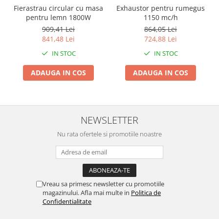
Proiectoare & lampi de lucru
Fierastrau circular cu masa
Exhaustor pentru rumegus
pentru lemn 1800W
1150 mc/h
Veioze si Lampi
909,41 Lei
864,05 Lei
Cantarire
841,48 Lei
724,88 Lei
Cantare comerciale
IN STOC
IN STOC
Cantare Corporale
Aparate de spalat cu presiune si
ADAUGA IN COS
ADAUGA IN COS
accesorii
Accesorii aparatele de spalat cu
presiune
NEWSLETTER
Aparate de spalat cu presiune
Instalatii sanitare
Nu rata ofertele si promotiile noastre
Articole si accesorii pentru baie
Baterii baie
Baterii bucatarie
Vreau sa primesc newsletter cu promotiile
Baterii cada
magazinului. Afla mai multe in
Politica de
Baterii electrice
Confidentialitate
Baterii lavoar