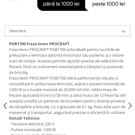
Tractoraș de tuns gazonul
Zootehnie
Incubatoare, oparitoare si
deplumatoare
Descriere
Echipamente pentru animale
Aparate de tuns animale
POB1700 Freza lemn PROCRAFT
Piese si accesorii aparate de tuns
Freza lemn PROCRAFT POB1700 este ideală pentru lucrările de
animale
prelucrare a lemnului datorită motorului său puternic și a vitezei
mari de rotație. Aceasta permite ajustări precise ale adâncimii de
Tarcuri animale
frezare, fiind un instrument esențial pentru tâmplari și pasionați
Semanatori
de bricolaj.
Freza lemn PROCRAFT POB1700 oferă performanțe ridicate și
Masini batut stalpi si accesorii
versatilitate în prelucrarea lemnului, având o putere nominală de
Roabe & accesorii
1200 W și o turație maximă de 26,000 rot/min. Adâncimea de
frezare ajustabilă între 0 și 58 mm și setul inclus de 12 freze fac din
Casute gradina si cutii depozitare
această unealtă un partener de încredere pentru diverse proiecte
de tâmplărie și bricolaj. Cu o greutate de 4.1 kg, freza este ușor de
Mobilier gradina
manevrat și transportat, asigurând precizie și eficiență în utilizare.
Corturi, Prelate si plase de
Detalii Tehnice:
umbrire
- Tensiune electrică: 220 V
- Putere nominală: 1200 W
Lopeti zapada