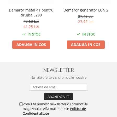
Zdrobitoare si teascuri
Demaror metal 4T pentru
Demaror generator LUNG
Teascuri
drujba 5200
27,46 Lei
Zdrobitoare electrice
48,68 Lei
23,92 Lei
41,23 Lei
Zdrobitoare electrice & manuale
Zdrobitoare manuale
IN STOC
IN STOC
Masini de cusut si accesorii
ADAUGA IN COS
ADAUGA IN COS
Articole antidaunatori gradina
Sere si solarii
Suflante si aspiratoare exterior
NEWSLETTER
Unelte altoit
Nu rata ofertele si promotiile noastre
Unelte manuale de gradina -
Stropitori
Folie si plase pt plante
Vreau sa primesc newsletter cu promotiile
Masini de maturat manuale
magazinului. Afla mai multe in
Politica de
Masini batut stalpi
Confidentialitate