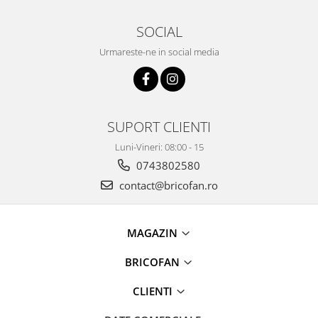
Pentru Casa si Camping
SOCIAL
Aragaze, plite, piese butelii de
voiaj
Urmareste-ne in social media
Accesorii aragaze & butelii
Butelii
Gratare
Pirostrii si accesorii pentru gatit
SUPORT CLIENTI
Plite & aragaze
Luni-Vineri: 08:00 - 15
Iluminat & electrice
0743802580
Prelungitoare & cabluri electrice
contact@bricofan.ro
Becuri
Coliere plastic
MAGAZIN
Conectori/doze
Corpuri de iluminat
BRICOFAN
Lampi solare
Lanterne
CLIENTI
Lumina de crestere pentru plante