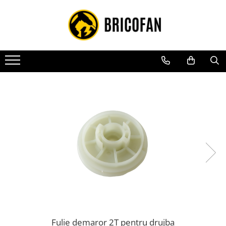
Toate Produsele
Vehicule electrice
Atv
Cu permis
Fără permis
Masini electrice
Motocross
Piese de schimb vehicule electrice
Scutere electrice
Scutere pe benzina
Tricicluri cargo fara permis
Tricicluri persoane
Fulie demaror 2T pentru drujba
Trotinete electrice