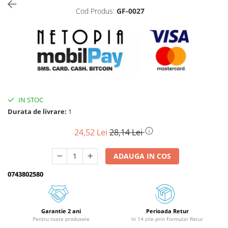
Cod Produs:
GF-0027
Biciclete, trotinete, triciclete
Biciclete electrice
Triciclete
Gradina
Motoburghie si accesorii
Accesorii motoburghie
IN STOC
Motoburghie
Durata de livrare:
1
Drujbe, fierastraie electrice
Drujbe pe benzina
24,52 Lei
28,14 Lei
Drujbe cu acumulator
ADAUGA IN COS
Consumabile drujbe, fierastraie
electrice
0743802580
Drujbe electrice
Unelte electrice busteni
Mori cereale si batoze porumb
Garantie 2 ani
Perioada Retur
Pentru toate produsele
In 14 zile prin Formular Retur
Batoze - mori desfacat porumb