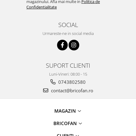
magazinului. Afla mai multe in
Politica de
Pentru Casa si Camping
Confidentialitate
Aragaze, plite, piese butelii de
voiaj
SOCIAL
Accesorii aragaze & butelii
Urmareste-ne in social media
Butelii
Gratare
Pirostrii si accesorii pentru gatit
Plite & aragaze
SUPORT CLIENTI
Iluminat & electrice
Luni-Vineri: 08:00 - 15
Prelungitoare & cabluri electrice
0743802580
Becuri
contact@bricofan.ro
Coliere plastic
Conectori/doze
Corpuri de iluminat
MAGAZIN
Lampi solare
BRICOFAN
Lanterne
Lumina de crestere pentru plante
CLIENTI