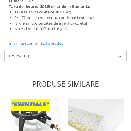
Culoare E:
Gri
Tractoraș de tuns gazonul
Taxa de livrare:
30 LEI oriunde in Romania.
Zootehnie
Taxa se aplica coletelor sub 10kg
24 - 72 ore din momentul confirmarii comenzii
Incubatoare, oparitoare si
Iti oferim posibilitatea de a
verifica coletul
deplumatoare
Nu esti multumit? ai retur gratuit
Echipamente pentru animale
Aparate de tuns animale
Informatii conformitate produs
Piese si accesorii aparate de tuns
animale
Review-uri
(0)
Tarcuri animale
Semanatori
Masini batut stalpi si accesorii
PRODUSE SIMILARE
Roabe & accesorii
Casute gradina si cutii depozitare
Mobilier gradina
Corturi, Prelate si plase de
umbrire
Lopeti zapada