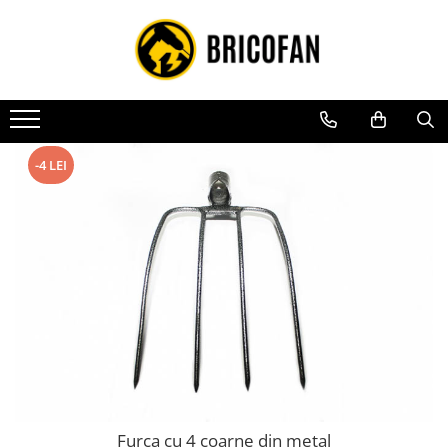
Toate Produsele
Vehicule electrice
Atv
Cu permis
-4 LEI
Fără permis
Masini electrice
Motocross
Piese de schimb vehicule electrice
Scutere electrice
Scutere pe benzina
Tricicluri cargo fara permis
Tricicluri persoane
Furca cu 4 coarne din metal
Trotinete electrice