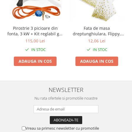
Zdrobitoare si teascuri
Teascuri
Zdrobitoare electrice
Pirostrie 3 picioare din
Fata de masa
Zdrobitoare electrice & manuale
fonta, 3 kW + Kit reglabil gpl
dreptunghiulara, Flippy,
Zdrobitoare manuale
RH-10 + Tub flex 2M+2
Impermeabila, Anti-pete,
115,00 Lei
12,06 Lei
Coliere
Pentru petreceri, nunti,
Masini de cusut si accesorii
IN STOC
IN STOC
botezuri, decoratiuni,
Articole antidaunatori gradina
274x137cm, Gold/ Alb
ADAUGA IN COS
ADAUGA IN COS
Sere si solarii
Suflante si aspiratoare exterior
Unelte altoit
NEWSLETTER
Unelte manuale de gradina -
Nu rata ofertele si promotiile noastre
Stropitori
Folie si plase pt plante
Masini de maturat manuale
Masini batut stalpi
Vreau sa primesc newsletter cu promotiile