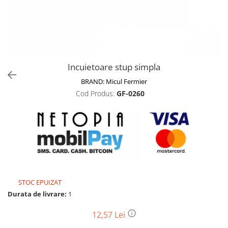
Biciclete, trotinete, triciclete
Biciclete electrice
Triciclete
Gradina
Incuietoare stup simpla
Motoburghie si accesorii
BRAND:
Micul Fermier
Accesorii motoburghie
Cod Produs:
GF-0260
Motoburghie
Drujbe, fierastraie electrice
Drujbe pe benzina
Drujbe cu acumulator
Consumabile drujbe, fierastraie
electrice
Drujbe electrice
STOC EPUIZAT
Unelte electrice busteni
Durata de livrare:
1
Mori cereale si batoze porumb
12,57 Lei
Batoze - mori desfacat porumb