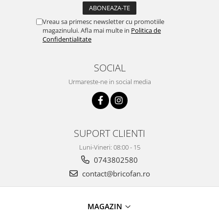
Zdrobitoare si teascuri
Vreau sa primesc newsletter cu promotiile
Teascuri
magazinului. Afla mai multe in
Politica de
Zdrobitoare electrice
Confidentialitate
Zdrobitoare electrice & manuale
Zdrobitoare manuale
SOCIAL
Masini de cusut si accesorii
Urmareste-ne in social media
Articole antidaunatori gradina
Sere si solarii
Suflante si aspiratoare exterior
SUPORT CLIENTI
Unelte altoit
Luni-Vineri: 08:00 - 15
Unelte manuale de gradina -
0743802580
Stropitori
contact@bricofan.ro
Folie si plase pt plante
Masini de maturat manuale
MAGAZIN
Masini batut stalpi