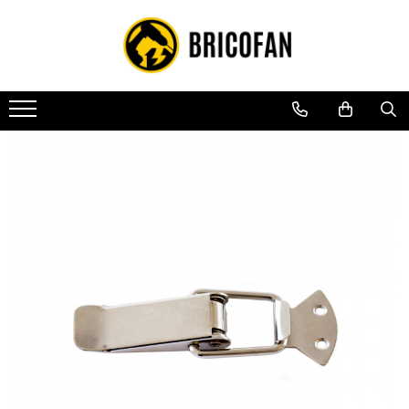
Toate Produsele
Vehicule electrice
Atv
Cu permis
Fără permis
Masini electrice
Motocross
Piese de schimb vehicule electrice
Scutere electrice
Scutere pe benzina
Tricicluri cargo fara permis
Tricicluri persoane
Trotinete electrice