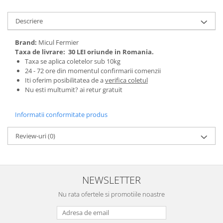
Tractoraș de tuns gazonul
Zootehnie
Descriere
Incubatoare, oparitoare si
deplumatoare
Brand:
Micul Fermier
Taxa de livrare:
30 LEI oriunde in Romania.
Echipamente pentru animale
Taxa se aplica coletelor sub 10kg
Aparate de tuns animale
24 - 72 ore din momentul confirmarii comenzii
Piese si accesorii aparate de tuns
Iti oferim posibilitatea de a
verifica coletul
animale
Nu esti multumit? ai retur gratuit
Tarcuri animale
Informatii conformitate produs
Semanatori
Masini batut stalpi si accesorii
Review-uri
(0)
Roabe & accesorii
Casute gradina si cutii depozitare
Mobilier gradina
NEWSLETTER
Corturi, Prelate si plase de
Nu rata ofertele si promotiile noastre
umbrire
Lopeti zapada