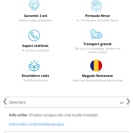
Granulatoare
Mori pentru cereale
Garantie 2 ani
Perioada Retur
Mori pentru fructe si legume
Pentru toate produsele
In 14 zile prin Formular Retur
Mori pentru furaje
Mori pentru furaje si resturi
vegetale
Transport gratuit
Suport telefonic
Motoare granulatoare
De la a 2-a comanda, pentru tot
Si service autorizat
restul anului!
Piese si accesorii mori
Tocatoare furaje si crengi
Tocatoare furaje
Deschidere colet
Magazin Romanesc
Consumabile si acesorii tocatoare
Tarif fix la livrare
Cele mai bune produse pentru tine
Tocatoare crengi
Motocoase, Trimmere si Masini de
tuns gazon
Descriere
Motocositori cu motoare 2T
Info utile:
Produs compus din mai multe instalații
Trimmere electrice
Informatii conformitate produs
Masini de tuns gazon pe benzina