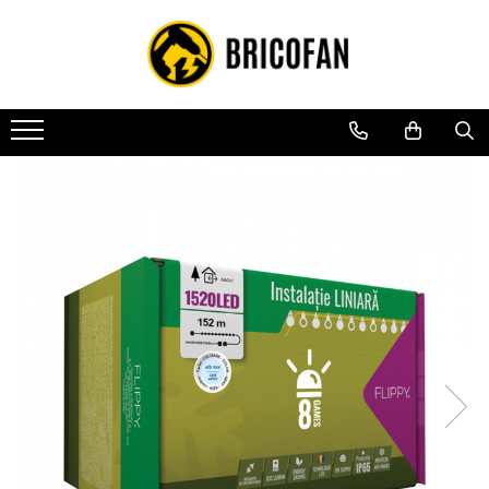
Toate Produsele
Vehicule electrice
Atv
Cu permis
Fără permis
Masini electrice
Motocross
Piese de schimb vehicule electrice
Scutere electrice
Scutere pe benzina
Tricicluri cargo fara permis
Tricicluri persoane
Trotinete electrice