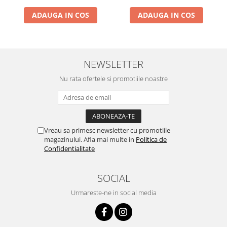
Flippy
Zdrobitoare si teascuri
ADAUGA IN COS
ADAUGA IN COS
Teascuri
Zdrobitoare electrice
Zdrobitoare electrice & manuale
NEWSLETTER
Zdrobitoare manuale
Nu rata ofertele si promotiile noastre
Masini de cusut si accesorii
Articole antidaunatori gradina
Sere si solarii
Suflante si aspiratoare exterior
Vreau sa primesc newsletter cu promotiile
magazinului. Afla mai multe in
Politica de
Unelte altoit
Confidentialitate
Unelte manuale de gradina -
Stropitori
SOCIAL
Folie si plase pt plante
Urmareste-ne in social media
Masini de maturat manuale
Masini batut stalpi