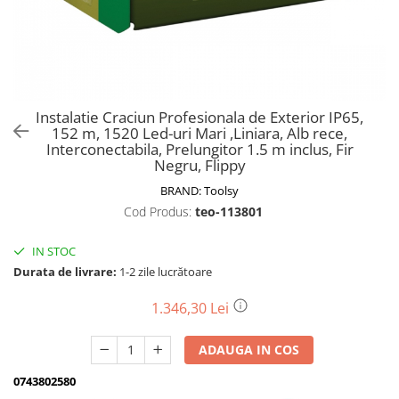
Biciclete, trotinete, triciclete
Biciclete electrice
Triciclete
Gradina
Instalatie Craciun Profesionala de Exterior IP65,
Motoburghie si accesorii
152 m, 1520 Led-uri Mari ,Liniara, Alb rece,
Interconectabila, Prelungitor 1.5 m inclus, Fir
Accesorii motoburghie
Negru, Flippy
Motoburghie
BRAND:
Toolsy
Drujbe, fierastraie electrice
Cod Produs:
teo-113801
Drujbe pe benzina
Drujbe cu acumulator
IN STOC
Durata de livrare:
1-2 zile lucrătoare
Consumabile drujbe, fierastraie
electrice
1.346,30 Lei
Drujbe electrice
Unelte electrice busteni
ADAUGA IN COS
Mori cereale si batoze porumb
0743802580
Batoze - mori desfacat porumb