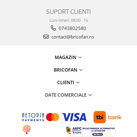
Pentru Casa si Camping
SUPORT CLIENTI
Aragaze, plite, piese butelii de
voiaj
Luni-Vineri: 08:00 - 15
Accesorii aragaze & butelii
0743802580
Butelii
contact@bricofan.ro
Gratare
Pirostrii si accesorii pentru gatit
MAGAZIN
Plite & aragaze
Iluminat & electrice
BRICOFAN
Prelungitoare & cabluri electrice
CLIENTI
Becuri
Coliere plastic
DATE COMERCIALE
Conectori/doze
Corpuri de iluminat
Lampi solare
Lanterne
Lumina de crestere pentru plante