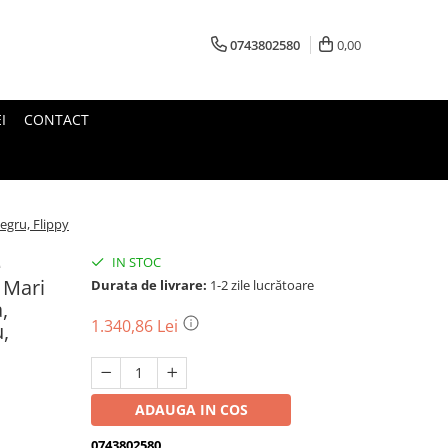
0743802580
0,00
I
CONTACT
Negru, Flippy
e
IN STOC
 Mari
Durata de livrare:
1-2 zile lucrătoare
,
1.340,86 Lei
u,
ADAUGA IN COS
0743802580