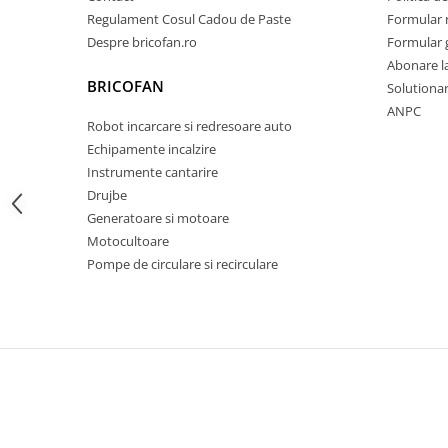
Regulament Cosul Cadou de Paste
Formular 
Zdrobitoare si teascuri
Despre bricofan.ro
Formular 
Teascuri
Abonare l
Zdrobitoare electrice
BRICOFAN
Solutionare
Zdrobitoare electrice & manuale
ANPC
Robot incarcare si redresoare auto
Zdrobitoare manuale
Echipamente incalzire
Masini de cusut si accesorii
Instrumente cantarire
Articole antidaunatori gradina
Drujbe
Sere si solarii
Generatoare si motoare
Motocultoare
Suflante si aspiratoare exterior
Pompe de circulare si recirculare
Unelte altoit
Unelte manuale de gradina -
Stropitori
Folie si plase pt plante
Masini de maturat manuale
Masini batut stalpi