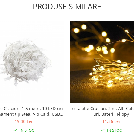
PRODUSE SIMILARE
ie Craciun, 1.5 metri, 10 LED-uri
Instalatie Craciun, 2 m, Alb Cal
ament tip Stea, Alb Cald, USB
uri, Baterii, Flippy
r cupru, liniar, interior/exterior,
19,30 Lei
11,56 Lei
Flippy
IN STOC
IN STOC