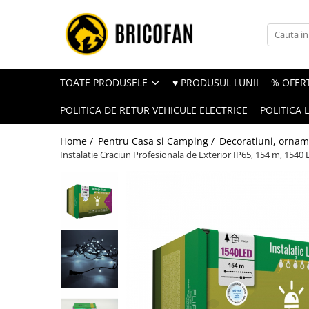
Toate Produsele
Vehicule electrice
TOATE PRODUSELE
♥ PRODUSUL LUNII
% OFERT
Atv
POLITICA DE RETUR VEHICULE ELECTRICE
POLITICA 
Cu permis
Fără permis
Home /
Pentru Casa si Camping /
Decoratiuni, orname
Instalatie Craciun Profesionala de Exterior IP65, 154 m, 1540 Le
Masini electrice
Motocross
Piese de schimb vehicule electrice
Scutere electrice
Scutere pe benzina
Tricicluri cargo fara permis
Tricicluri persoane
Trotinete electrice