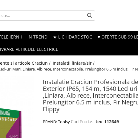
ELE IERNII
IN TREND
★ LICHIDARE STOC
♥ OFERTE SUB 99 LE
LIVRARE VEHICULE ELECTRICE
nte si articole Craciun /
Instalatii liniare/sir /
d-uri Mari ,Liniara, Alb rece, Interconectabila, Prelungitor 6.5 m inclus, Fir 
Instalatie Craciun Profesionala d
Exterior IP65, 154 m, 1540 Led-uri
,Liniara, Alb rece, Interconectabila
Prelungitor 6.5 m inclus, Fir Negr
Flippy
Cod Produs:
teo-112649
BRAND:
Toolsy