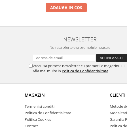
Tractoraș de tuns gazonul
ADAUGA IN COS
Zootehnie
Incubatoare, oparitoare si
deplumatoare
Echipamente pentru animale
NEWSLETTER
Aparate de tuns animale
Piese si accesorii aparate de tuns
Nu rata ofertele si promotiile noastre
animale
Tarcuri animale
Semanatori
Vreau sa primesc newsletter cu promotiile magazinului.
Afla mai multe in
Politica de Confidentialitate
Masini batut stalpi si accesorii
Roabe & accesorii
Casute gradina si cutii depozitare
MAGAZIN
CLIENTI
Mobilier gradina
Termeni si conditii
Metode de
Corturi, Prelate si plase de
Politica de Confidentialitate
Modalitati
umbrire
Politica Cookies
Garantia 
Lopeti zapada
Contact
Politica de