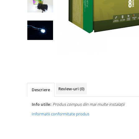
Biciclete, trotinete, triciclete
Biciclete electrice
Triciclete
Gradina
Motoburghie si accesorii
Accesorii motoburghie
Motoburghie
Drujbe, fierastraie electrice
Drujbe pe benzina
Drujbe cu acumulator
Review-uri
(0)
Descriere
Consumabile drujbe, fierastraie
electrice
Info utile:
Produs compus din mai multe instalații
Drujbe electrice
Informatii conformitate produs
Unelte electrice busteni
Mori cereale si batoze porumb
Batoze - mori desfacat porumb