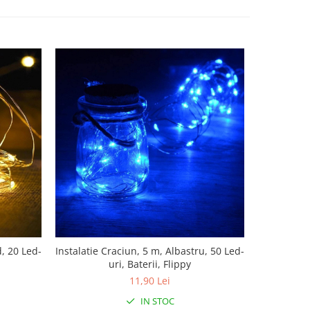
d, 20 Led-
Instalatie Craciun, 5 m, Albastru, 50 Led-
Instalati
uri, Baterii, Flippy
metri, 20 L
tra
11,90 Lei
IN STOC