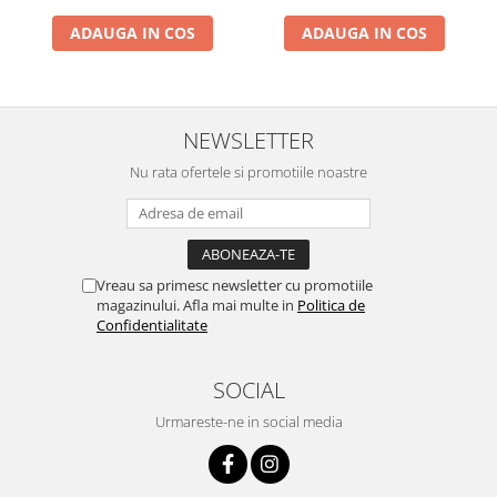
Flippy
Zdrobitoare si teascuri
ADAUGA IN COS
ADAUGA IN COS
Teascuri
Zdrobitoare electrice
Zdrobitoare electrice & manuale
NEWSLETTER
Zdrobitoare manuale
Nu rata ofertele si promotiile noastre
Masini de cusut si accesorii
Articole antidaunatori gradina
Sere si solarii
Suflante si aspiratoare exterior
Vreau sa primesc newsletter cu promotiile
magazinului. Afla mai multe in
Politica de
Unelte altoit
Confidentialitate
Unelte manuale de gradina -
Stropitori
SOCIAL
Folie si plase pt plante
Urmareste-ne in social media
Masini de maturat manuale
Masini batut stalpi