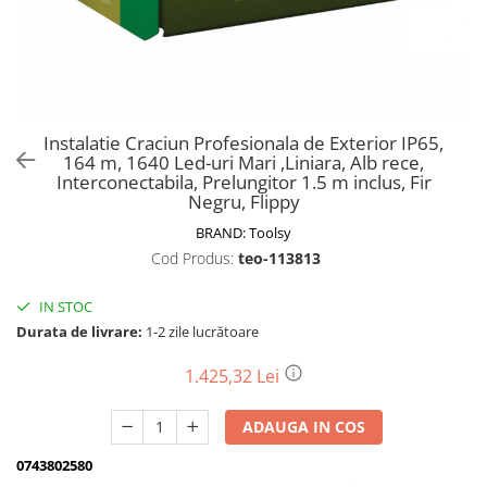
Biciclete, trotinete, triciclete
Biciclete electrice
Triciclete
Gradina
Instalatie Craciun Profesionala de Exterior IP65,
Motoburghie si accesorii
164 m, 1640 Led-uri Mari ,Liniara, Alb rece,
Interconectabila, Prelungitor 1.5 m inclus, Fir
Accesorii motoburghie
Negru, Flippy
Motoburghie
BRAND:
Toolsy
Drujbe, fierastraie electrice
Cod Produs:
teo-113813
Drujbe pe benzina
Drujbe cu acumulator
IN STOC
Durata de livrare:
1-2 zile lucrătoare
Consumabile drujbe, fierastraie
electrice
1.425,32 Lei
Drujbe electrice
Unelte electrice busteni
ADAUGA IN COS
Mori cereale si batoze porumb
0743802580
Batoze - mori desfacat porumb