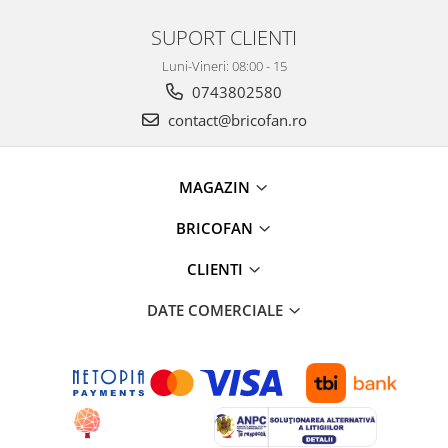
Pentru Casa si Camping
SUPORT CLIENTI
Aragaze, plite, piese butelii de
voiaj
Luni-Vineri: 08:00 - 15
Accesorii aragaze & butelii
0743802580
Butelii
contact@bricofan.ro
Gratare
Pirostrii si accesorii pentru gatit
MAGAZIN
Plite & aragaze
Iluminat & electrice
BRICOFAN
Prelungitoare & cabluri electrice
CLIENTI
Becuri
Coliere plastic
DATE COMERCIALE
Conectori/doze
Corpuri de iluminat
Lampi solare
Lanterne
Lumina de crestere pentru plante