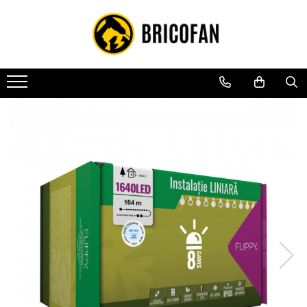
Toate Produsele
Vehicule electrice
Atv
Cu permis
Fără permis
Masini electrice
Motocross
Piese de schimb vehicule electrice
Scutere electrice
Scutere pe benzina
Tricicluri cargo fara permis
Tricicluri persoane
Trotinete electrice