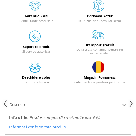
Granulatoare
Mori pentru cereale
Garantie 2 ani
Perioada Retur
Mori pentru fructe si legume
Pentru toate produsele
In 14 zile prin Formular Retur
Mori pentru furaje
Mori pentru furaje si resturi
vegetale
Transport gratuit
Suport telefonic
Motoare granulatoare
De la a 2-a comanda, pentru tot
Si service autorizat
restul anului!
Piese si accesorii mori
Tocatoare furaje si crengi
Tocatoare furaje
Deschidere colet
Magazin Romanesc
Consumabile si acesorii tocatoare
Tarif fix la livrare
Cele mai bune produse pentru tine
Tocatoare crengi
Motocoase, Trimmere si Masini de
tuns gazon
Descriere
Motocositori cu motoare 2T
Info utile:
Produs compus din mai multe instalații
Trimmere electrice
Informatii conformitate produs
Masini de tuns gazon pe benzina