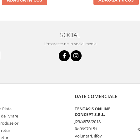
SOCIAL
Urmareste-ne in social media
DATE COMERCIALE
 Plata
TENTASIS ONLINE
CONCEPT S.R.L.
 de livrare
J23/4878/2018
Produselor
Ro39970151
©
 retur
Voluntari, Ilfov
retur