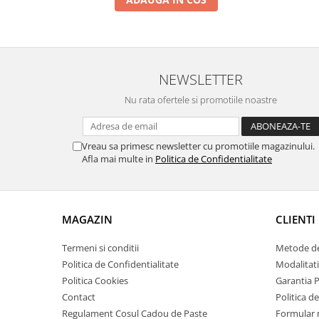
Tractoraș de tuns gazonul
Zootehnie
Incubatoare, oparitoare si
deplumatoare
NEWSLETTER
Echipamente pentru animale
Aparate de tuns animale
Nu rata ofertele si promotiile noastre
Piese si accesorii aparate de tuns
animale
Vreau sa primesc newsletter cu promotiile magazinului.
Tarcuri animale
Afla mai multe in
Politica de Confidentialitate
Semanatori
Masini batut stalpi si accesorii
Roabe & accesorii
MAGAZIN
CLIENTI
Casute gradina si cutii depozitare
Termeni si conditii
Metode de
Mobilier gradina
Politica de Confidentialitate
Modalitati
Corturi, Prelate si plase de
Politica Cookies
Garantia 
umbrire
Contact
Politica de
Lopeti zapada
Regulament Cosul Cadou de Paste
Formular 