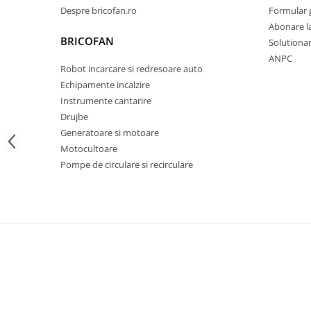
Despre bricofan.ro
Formular 
Zdrobitoare si teascuri
Abonare l
Teascuri
BRICOFAN
Solutionare
Zdrobitoare electrice
ANPC
Robot incarcare si redresoare auto
Zdrobitoare electrice & manuale
Echipamente incalzire
Zdrobitoare manuale
Instrumente cantarire
Masini de cusut si accesorii
Drujbe
Articole antidaunatori gradina
Generatoare si motoare
Motocultoare
Sere si solarii
Pompe de circulare si recirculare
Suflante si aspiratoare exterior
Unelte altoit
Unelte manuale de gradina -
Stropitori
Folie si plase pt plante
Masini de maturat manuale
Masini batut stalpi