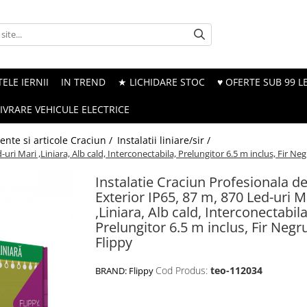
ELE IERNII
IN TREND
★ LICHIDARE STOC
♥ OFERTE SUB 99 LE
LIVRARE VEHICULE ELECTRICE
nte si articole Craciun /
Instalatii liniare/sir /
uri Mari ,Liniara, Alb cald, Interconectabila, Prelungitor 6.5 m inclus, Fir Neg
Instalatie Craciun Profesionala d
Exterior IP65, 87 m, 870 Led-uri M
,Liniara, Alb cald, Interconectabila
Prelungitor 6.5 m inclus, Fir Negr
Flippy
Cod Produs:
teo-112034
BRAND:
Flippy