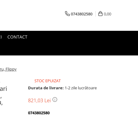
0743802580
0,00
I
CONTACT
ru, Flippy
e
STOC EPUIZAT
ari
Durata de livrare:
1-2 zile lucrătoare
,
821,03 Lei
u,
0743802580
Transport
gratuit
Perioada
Magazin
De
Garantie
Deschidere
Retur
Romanesc