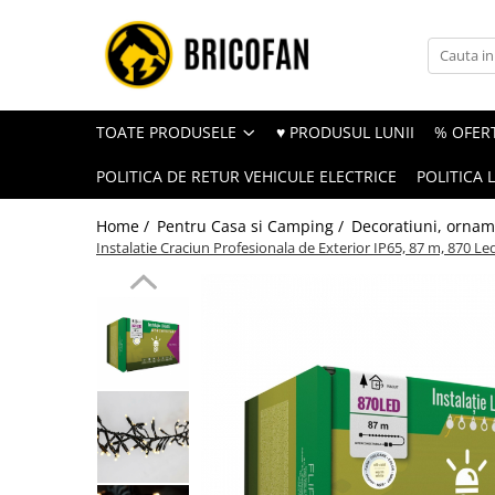
Toate Produsele
Vehicule electrice
TOATE PRODUSELE
♥ PRODUSUL LUNII
% OFERT
Atv
POLITICA DE RETUR VEHICULE ELECTRICE
POLITICA 
Cu permis
Fără permis
Home /
Pentru Casa si Camping /
Decoratiuni, orname
Instalatie Craciun Profesionala de Exterior IP65, 87 m, 870 Led-
Masini electrice
Motocross
Piese de schimb vehicule electrice
Scutere electrice
Scutere pe benzina
Tricicluri cargo fara permis
Tricicluri persoane
Trotinete electrice