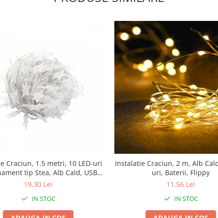
ie Craciun, 1.5 metri, 10 LED-uri
Instalatie Craciun, 2 m, Alb Cal
ament tip Stea, Alb Cald, USB
uri, Baterii, Flippy
r cupru, liniar, interior/exterior,
19,30 Lei
11,56 Lei
Flippy
IN STOC
IN STOC
ADAUGA IN COS
ADAUGA IN COS