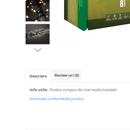
Biciclete, trotinete, triciclete
Biciclete electrice
Triciclete
Gradina
Motoburghie si accesorii
Accesorii motoburghie
Motoburghie
Drujbe, fierastraie electrice
Drujbe pe benzina
Review-uri
(0)
Descriere
Drujbe cu acumulator
Consumabile drujbe, fierastraie
Info utile:
Produs compus din mai multe instalații
electrice
Informatii conformitate produs
Drujbe electrice
Unelte electrice busteni
Mori cereale si batoze porumb
Batoze - mori desfacat porumb