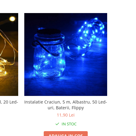
d, 20 Led-
Instalatie Craciun, 5 m, Albastru, 50 Led-
Instalati
uri, Baterii, Flippy
metri, 20 L
tra
11,90 Lei
IN STOC
ADAUGA IN COS