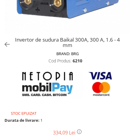
Biciclete, trotinete, triciclete
Biciclete electrice
Triciclete
Gradina
Invertor de sudura Baikal 300A, 300 A, 1.6 - 4
Motoburghie si accesorii
mm
Accesorii motoburghie
BRAND:
BRG
Motoburghie
Cod Produs:
6210
Drujbe, fierastraie electrice
Drujbe pe benzina
Drujbe cu acumulator
Consumabile drujbe, fierastraie
electrice
Drujbe electrice
STOC EPUIZAT
Unelte electrice busteni
Durata de livrare:
1
Mori cereale si batoze porumb
Batoze - mori desfacat porumb
334,09 Lei