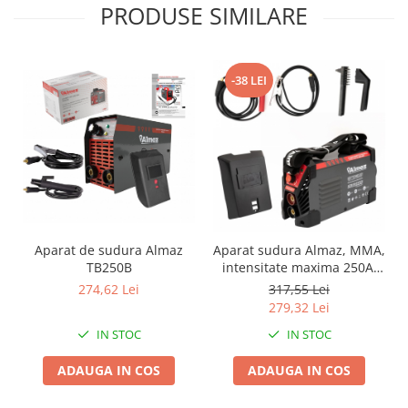
Chiuvete bucatarie compozit
PRODUSE SIMILARE
Chiuvete inox
Coloane de dus
Robineti
-38 LEI
Scari
Tapet 3D Autoadeziv
Climatizare si echipamente de
incalzire
Aere conditionate
Echipamente pt incalzire
Aparat de sudura Almaz
Aparat sudura Almaz, MMA,
Panouri solare
TB250B
intensitate maxima 250A,
Paturi electrice cu incalzire
afisaj digital, energy-saver
274,62 Lei
317,55 Lei
Sobe pe lemne
279,32 Lei
Umidificatoare
IN STOC
IN STOC
Ventilatoare
ADAUGA IN COS
ADAUGA IN COS
Kituri de siguranta si supravietuire
Kit-uri siguranta auto