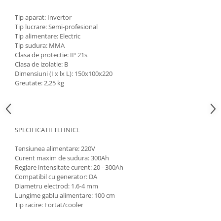
Zdrobitoare si teascuri
Tip aparat: Invertor
Teascuri
Tip lucrare: Semi-profesional
Tip alimentare: Electric
Zdrobitoare electrice
Tip sudura: MMA
Zdrobitoare electrice & manuale
Clasa de protectie: IP 21s
Zdrobitoare manuale
Clasa de izolatie: B
Dimensiuni (I x lx L): 150x100x220
Masini de cusut si accesorii
Greutate: 2,25 kg
Articole antidaunatori gradina
Sere si solarii
Suflante si aspiratoare exterior
SPECIFICATII TEHNICE
Unelte altoit
Tensiunea alimentare: 220V
Unelte manuale de gradina -
Curent maxim de sudura: 300Ah
Reglare intensitate curent: 20 - 300Ah
Stropitori
Compatibil cu generator: DA
Folie si plase pt plante
Diametru electrod: 1.6-4 mm
Lungime gablu alimentare: 100 cm
Masini de maturat manuale
Tip racire: Fortat/cooler
Masini batut stalpi