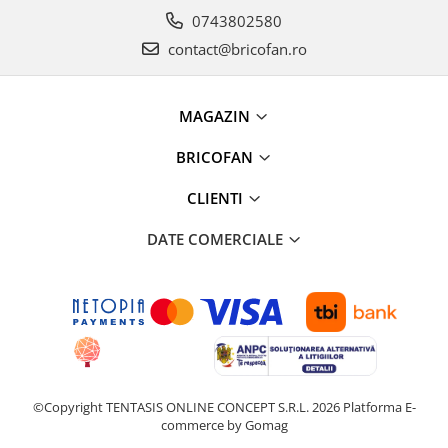
Umerase pentru haine si suporturi
0743802580
Uscatoare si standere haine
contact@bricofan.ro
Bucatarie si electrocasnice
Masini de carnati si accesorii
Espressoare si cafetiere
MAGAZIN
Masini de piper si nuci
BRICOFAN
Accesorii si consumabile masini de
tocat carne
CLIENTI
Autocolant de bucatarie
Blendere
DATE COMERCIALE
Ceaune
Dozatoare
Fete de masa
Fierbatoare
Friteuze
Genti Termoizolante Mancare
©Copyright TENTASIS ONLINE CONCEPT S.R.L. 2026
Platforma E-
Magneti de frigider
commerce by Gomag
Masini de tocat manuale