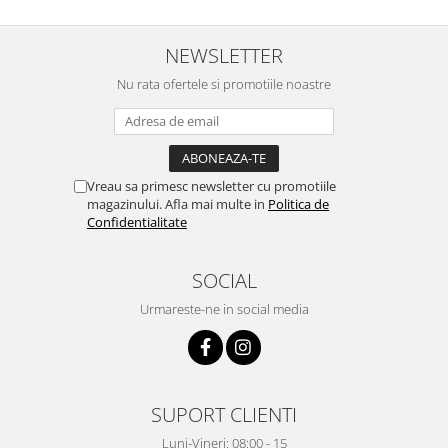
Kit-uri Supravietuire si Accesorii
Camping
NEWSLETTER
Curatenie si menaj
Nu rata ofertele si promotiile noastre
Accesorii ingrijire casa
Accesorii maturi, mopuri si galeti
Aparate de calcat
Aspiratoare electrice
Vreau sa primesc newsletter cu promotiile
Cutii depozitare diverse
magazinului. Afla mai multe in
Politica de
Confidentialitate
Cutii depozitare medicamente
Cutii pentru chei
Dulapuri si rafturi de depozitare
SOCIAL
Maturi, mopuri si galeti
Urmareste-ne in social media
Organizatoare imbracaminte si
incaltaminte
Perii de curatare
Perii si aparate scame
SUPORT CLIENTI
Stergatoare geam
Luni-Vineri: 08:00 - 15