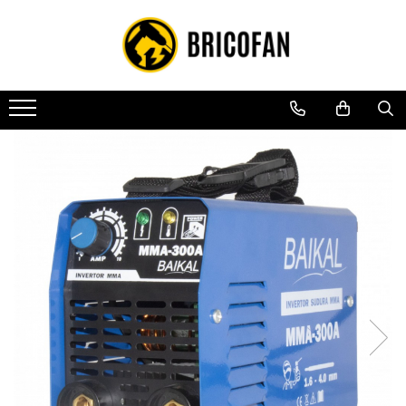
Toate Produsele
Vehicule electrice
Atv
Cu permis
Fără permis
Masini electrice
Motocross
Piese de schimb vehicule electrice
Scutere electrice
Scutere pe benzina
Tricicluri cargo fara permis
Tricicluri persoane
Trotinete electrice