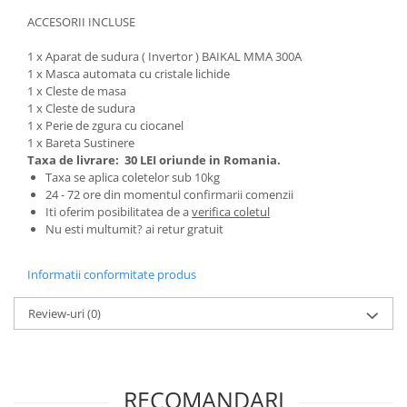
Pentru Casa si Camping
ACCESORII INCLUSE
Aragaze, plite, piese butelii de
voiaj
1 x Aparat de sudura ( Invertor ) BAIKAL MMA 300A
1 x Masca automata cu cristale lichide
Accesorii aragaze & butelii
1 x Cleste de masa
Butelii
1 x Cleste de sudura
1 x Perie de zgura cu ciocanel
Gratare
1 x Bareta Sustinere
Pirostrii si accesorii pentru gatit
Taxa de livrare:
30 LEI oriunde in Romania.
Plite & aragaze
Taxa se aplica coletelor sub 10kg
24 - 72 ore din momentul confirmarii comenzii
Iluminat & electrice
Iti oferim posibilitatea de a
verifica coletul
Prelungitoare & cabluri electrice
Nu esti multumit? ai retur gratuit
Becuri
Informatii conformitate produs
Coliere plastic
Conectori/doze
Review-uri
(0)
Corpuri de iluminat
Lampi solare
Lanterne
RECOMANDARI
Lumina de crestere pentru plante