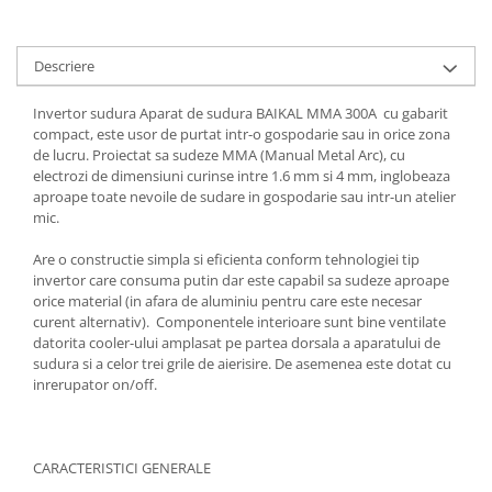
Tractoraș de tuns gazonul
Zootehnie
Descriere
Incubatoare, oparitoare si
deplumatoare
Invertor sudura Aparat de sudura BAIKAL MMA 300A cu gabarit
Echipamente pentru animale
compact, este usor de purtat intr-o gospodarie sau in orice zona
Aparate de tuns animale
de lucru. Proiectat sa sudeze MMA (Manual Metal Arc), cu
Piese si accesorii aparate de tuns
electrozi de dimensiuni curinse intre 1.6 mm si 4 mm, inglobeaza
aproape toate nevoile de sudare in gospodarie sau intr-un atelier
animale
mic.
Tarcuri animale
Semanatori
Are o constructie simpla si eficienta conform tehnologiei tip
invertor care consuma putin dar este capabil sa sudeze aproape
Masini batut stalpi si accesorii
orice material (in afara de aluminiu pentru care este necesar
curent alternativ). Componentele interioare sunt bine ventilate
Roabe & accesorii
datorita cooler-ului amplasat pe partea dorsala a aparatului de
Casute gradina si cutii depozitare
sudura si a celor trei grile de aierisire. De asemenea este dotat cu
inrerupator on/off.
Mobilier gradina
Corturi, Prelate si plase de
umbrire
CARACTERISTICI GENERALE
Lopeti zapada