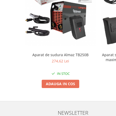
Pentru Casa si Camping
Aragaze, plite, piese butelii de
voiaj
Accesorii aragaze & butelii
Butelii
Gratare
Pirostrii si accesorii pentru gatit
Plite & aragaze
Aparat de sudura Almaz TB250B
Aparat 
Iluminat & electrice
maxima
274,62 Lei
Prelungitoare & cabluri electrice
Becuri
IN STOC
Coliere plastic
ADAUGA IN COS
Conectori/doze
Corpuri de iluminat
Lampi solare
Lanterne
NEWSLETTER
Lumina de crestere pentru plante