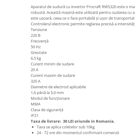
Granulatoare
Aparatul de sudură cu invertor Procraft RWS320 este o mași
Mori pentru cereale
robustă. Această mașină este utilizată pentru sudarea cu ar
este ușoară, ceea ce o face portabilă și ușor de transportat d
Mori pentru fructe si legume
Controlerul electronic permite reglarea precisă a intensități
Mori pentru furaje
Tensiune
Mori pentru furaje si resturi
220 В
Frecvență
vegetale
50 Hz
Motoare granulatoare
Greutate
Piese si accesorii mori
6,5 kg
Curent minim de sudare
Tocatoare furaje si crengi
20 А
Tocatoare furaje
Curent maxim de sudare
320 А
Consumabile si acesorii tocatoare
Diametre de electrod aplicabile
Tocatoare crengi
1,6 până la 5,0 mm
Motocoase, Trimmere si Masini de
Modul de funcționare
tuns gazon
MMA
Clasa de siguranță
Motocositori cu motoare 2T
IP21
Trimmere electrice
Taxa de livrare:
30 LEI oriunde in Romania.
Taxa se aplica coletelor sub 10kg
Masini de tuns gazon pe benzina
24 - 72 ore din momentul confirmarii comenzii