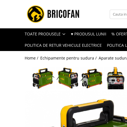
Toate Produsele
Vehicule electrice
TOATE PRODUSELE
♥ PRODUSUL LUNII
% OFERT
Atv
POLITICA DE RETUR VEHICULE ELECTRICE
POLITICA 
Cu permis
Fără permis
Home /
Echipamente pentru sudura /
Aparate sudur
Masini electrice
Motocross
Piese de schimb vehicule electrice
Scutere electrice
Scutere pe benzina
Tricicluri cargo fara permis
Tricicluri persoane
Trotinete electrice