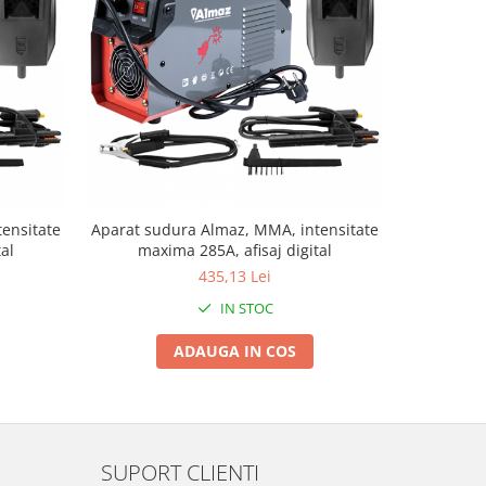
ensitate
Aparat sudura Almaz, MMA, intensitate
A
al
maxima 285A, afisaj digital
MMA+M
intensitat
435,13 Lei
IN STOC
ADAUGA IN COS
SUPORT CLIENTI