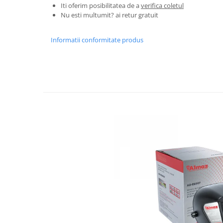
Tractoraș de tuns gazonul
Iti oferim posibilitatea de a
verifica coletul
Nu esti multumit? ai retur gratuit
Zootehnie
Incubatoare, oparitoare si
Informatii conformitate produs
deplumatoare
Echipamente pentru animale
Aparate de tuns animale
Piese si accesorii aparate de tuns
animale
Tarcuri animale
Semanatori
Masini batut stalpi si accesorii
Roabe & accesorii
Casute gradina si cutii depozitare
Mobilier gradina
Corturi, Prelate si plase de
umbrire
Lopeti zapada