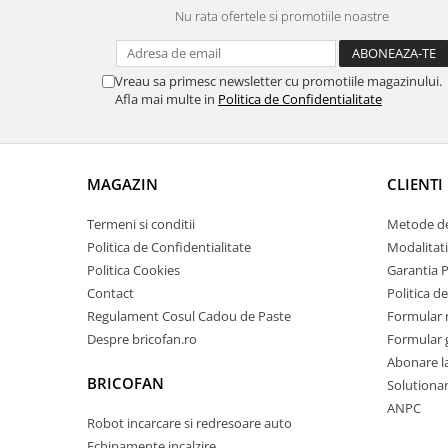
Proiectoare & lampi de lucru
Nu rata ofertele si promotiile noastre
Veioze si Lampi
Cantarire
Vreau sa primesc newsletter cu promotiile magazinului.
Cantare comerciale
Afla mai multe in
Politica de Confidentialitate
Cantare Corporale
Aparate de spalat cu presiune si
accesorii
MAGAZIN
CLIENTI
Accesorii aparatele de spalat cu
presiune
Termeni si conditii
Metode de
Aparate de spalat cu presiune
Politica de Confidentialitate
Modalitati
Instalatii sanitare
Politica Cookies
Garantia 
Contact
Politica de
Articole si accesorii pentru baie
Regulament Cosul Cadou de Paste
Formular 
Baterii baie
Despre bricofan.ro
Formular 
Baterii bucatarie
Abonare l
Baterii cada
BRICOFAN
Solutionare
Baterii electrice
ANPC
Robot incarcare si redresoare auto
Baterii lavoar
Echipamente incalzire