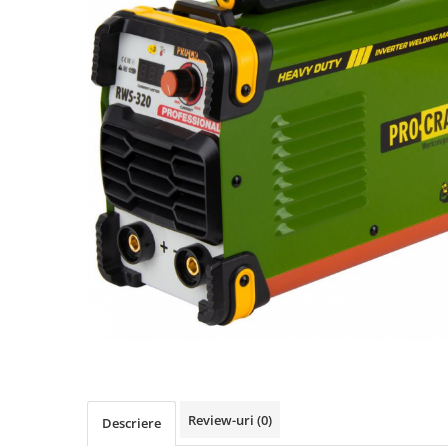
Biciclete, trotinete, triciclete
Biciclete electrice
Triciclete
Gradina
Motoburghie si accesorii
Accesorii motoburghie
Motoburghie
Drujbe, fierastraie electrice
Drujbe pe benzina
Drujbe cu acumulator
Consumabile drujbe, fierastraie
electrice
Drujbe electrice
Unelte electrice busteni
Mori cereale si batoze porumb
Review-uri
(0)
Descriere
Batoze - mori desfacat porumb