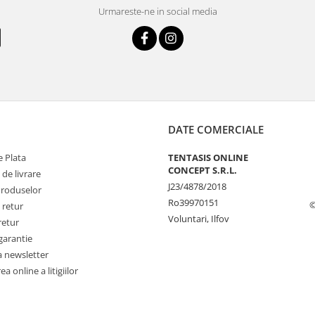
Urmareste-ne in social media
DATE COMERCIALE
 Plata
TENTASIS ONLINE
CONCEPT S.R.L.
 de livrare
J23/4878/2018
Produselor
Ro39970151
©
 retur
Voluntari, Ilfov
retur
garantie
a newsletter
a online a litigiilor