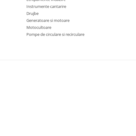
Chiuvete bucatarie compozit
Instrumente cantarire
Chiuvete inox
Drujbe
Coloane de dus
Generatoare si motoare
Robineti
Motocultoare
Scari
Pompe de circulare si recirculare
Tapet 3D Autoadeziv
Climatizare si echipamente de
incalzire
Aere conditionate
Echipamente pt incalzire
Panouri solare
Paturi electrice cu incalzire
Sobe pe lemne
Umidificatoare
Ventilatoare
Kituri de siguranta si supravietuire
Kit-uri siguranta auto