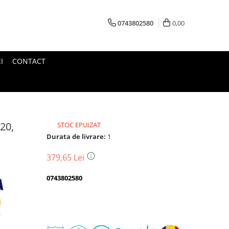
0743802580
0,00
I
CONTACT
20,
STOC EPUIZAT
Durata de livrare:
1
379,65 Lei
0743802580
Transport
gratuit
Perioada
Magazin
De
Garantie
Deschidere
Retur
Romanesc
la
Suport
2
colet
In
a
Cele