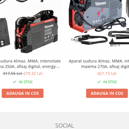
sudura Almaz, MMA, intensitate
Aparat sudura Almaz, MMA, int
 250A, afisaj digital, energy-
maxima 270A, afisaj digit
saver
317,55 Lei
279,32 Lei
421,15 Lei
IN STOC
IN STOC
ADAUGA IN COS
ADAUGA IN COS
SOCIAL