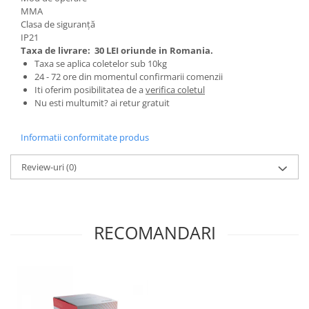
MMA
Zdrobitoare si teascuri
Clasa de siguranță
Teascuri
IP21
Taxa de livrare:
30 LEI oriunde in Romania.
Zdrobitoare electrice
Taxa se aplica coletelor sub 10kg
Zdrobitoare electrice & manuale
24 - 72 ore din momentul confirmarii comenzii
Zdrobitoare manuale
Iti oferim posibilitatea de a
verifica coletul
Nu esti multumit? ai retur gratuit
Masini de cusut si accesorii
Articole antidaunatori gradina
Informatii conformitate produs
Sere si solarii
Review-uri
(0)
Suflante si aspiratoare exterior
Unelte altoit
Unelte manuale de gradina -
RECOMANDARI
Stropitori
Folie si plase pt plante
Masini de maturat manuale
Masini batut stalpi