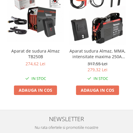
Proiectoare & lampi de lucru
Veioze si Lampi
Cantarire
Cantare comerciale
Cantare Corporale
Aparate de spalat cu presiune si
accesorii
Aparat de sudura Almaz
Aparat sudura Almaz, MMA,
TB250B
intensitate maxima 250A,
Accesorii aparatele de spalat cu
afisaj digital, energy-saver
274,62 Lei
317,55 Lei
presiune
279,32 Lei
Aparate de spalat cu presiune
IN STOC
IN STOC
Instalatii sanitare
Articole si accesorii pentru baie
ADAUGA IN COS
ADAUGA IN COS
Baterii baie
Baterii bucatarie
Baterii cada
NEWSLETTER
Baterii electrice
Nu rata ofertele si promotiile noastre
Baterii lavoar