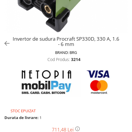
Biciclete, trotinete, triciclete
Biciclete electrice
Triciclete
Gradina
Invertor de sudura Procraft SP330D, 330 A, 1.6
Motoburghie si accesorii
- 6 mm
Accesorii motoburghie
BRAND:
BRG
Motoburghie
Cod Produs:
3214
Drujbe, fierastraie electrice
Drujbe pe benzina
Drujbe cu acumulator
Consumabile drujbe, fierastraie
electrice
Drujbe electrice
STOC EPUIZAT
Unelte electrice busteni
Durata de livrare:
1
Mori cereale si batoze porumb
Batoze - mori desfacat porumb
711,48 Lei