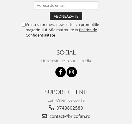
Chiuvete bucatarie compozit
Chiuvete inox
Coloane de dus
Vreau sa primesc newsletter cu promotiile
Robineti
magazinului. Afla mai multe in
Politica de
Scari
Confidentialitate
Tapet 3D Autoadeziv
SOCIAL
Climatizare si echipamente de
incalzire
Urmareste-ne in social media
Aere conditionate
Echipamente pt incalzire
Panouri solare
Paturi electrice cu incalzire
SUPORT CLIENTI
Sobe pe lemne
Luni-Vineri: 08:00 - 15
Umidificatoare
0743802580
Ventilatoare
contact@bricofan.ro
Kituri de siguranta si supravietuire
Kit-uri siguranta auto