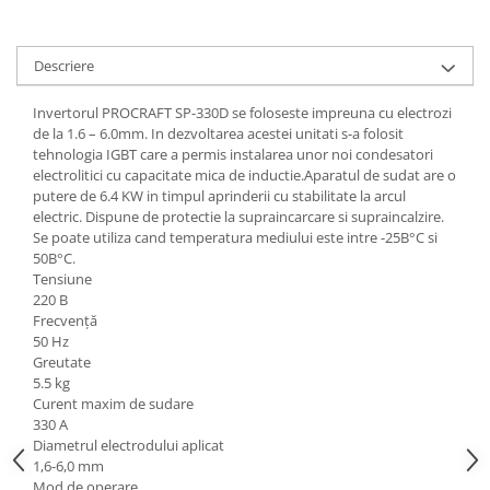
Tractoraș de tuns gazonul
Zootehnie
Descriere
Incubatoare, oparitoare si
deplumatoare
Invertorul PROCRAFT SP-330D se foloseste impreuna cu electrozi
Echipamente pentru animale
de la 1.6 – 6.0mm. In dezvoltarea acestei unitati s-a folosit
Aparate de tuns animale
tehnologia IGBT care a permis instalarea unor noi condesatori
Piese si accesorii aparate de tuns
electrolitici cu capacitate mica de inductie.Aparatul de sudat are o
putere de 6.4 KW in timpul aprinderii cu stabilitate la arcul
animale
electric. Dispune de protectie la supraincarcare si supraincalzire.
Tarcuri animale
Se poate utiliza cand temperatura mediului este intre -25В°C si
Semanatori
50В°C.
Tensiune
Masini batut stalpi si accesorii
220 В
Frecvență
Roabe & accesorii
50 Hz
Casute gradina si cutii depozitare
Greutate
5.5 kg
Mobilier gradina
Curent maxim de sudare
Corturi, Prelate si plase de
330 А
umbrire
Diametrul electrodului aplicat
1,6-6,0 mm
Lopeti zapada
Mod de operare