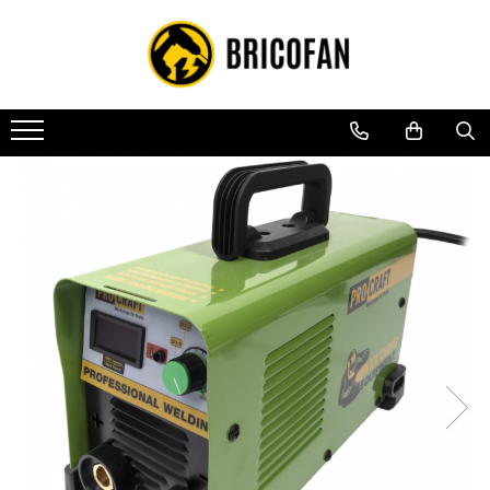
Toate Produsele
Vehicule electrice
Atv
Cu permis
Fără permis
Masini electrice
Motocross
Piese de schimb vehicule electrice
Scutere electrice
Scutere pe benzina
Tricicluri cargo fara permis
Tricicluri persoane
Trotinete electrice