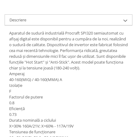
Scule pneumatice
Teascuri
Kituri de siguranta si supravietuire
Ridicare greutati
Zdrobitoare electrice
Kit-uri siguranta auto
Accesorii pentru macarale
Zdrobitoare electrice & manuale
Descriere
Kit-uri Supravietuire si Accesorii
Macarale electrice
Zdrobitoare manuale
Camping
Aparatul de sudură industrială Procraft SPI320 semiautomat cu
Macarale manuale
Masini de cusut si accesorii
Curatenie si menaj
afișaj digital este disponibil pentru a cumpăra de la noi, realizând
Aparate si instrumente de masurat
Articole antidaunatori gradina
o sudură de calitate. Dispozitivul de invertor este fabricat folosind
Accesorii ingrijire casa
cea mai recentă tehnologie. Performanța ridicată, greutatea
Rulete
Sere si solarii
Accesorii maturi, mopuri si galeti
redusă și dimensiunile mici îl fac ușor de utilizat. Sunt disponibile
Telemetre, nivele, sublere
funcțiile "Hot Start" și "Anti-Stick". Acest model poate funcționa
Aparate de calcat
Suflante si aspiratoare exterior
Masini de polisat
chiar și la tensiune joasă (180-240 volți).
Aspiratoare electrice
Unelte altoit
Amperaj
Rindele electrice
Cutii depozitare diverse
40-160(MIG) / 40-160(MMA) A
Unelte manuale de gradina -
Izolație
Cutii depozitare medicamente
Pistoale electrice aer cald si vopsit
F
Stropitori
Cutii pentru chei
Pistoale electrice aer cald
Factorul de putere
Folie si plase pt plante
Dulapuri si rafturi de depozitare
0.8
Pistoale electrice de vopsit
Eficiență
Masini de maturat manuale
Maturi, mopuri si galeti
Echipamente de protectie
0.73
Organizatoare imbracaminte si
Masini batut stalpi
Durata nominală a ciclului
Cizme, bocanci, pantofi si galosi
incaltaminte
X=30% 160A/21V; X=60% - 117A/19V
Manusi si palmare
Tensiunea de funcționare
Perii de curatare