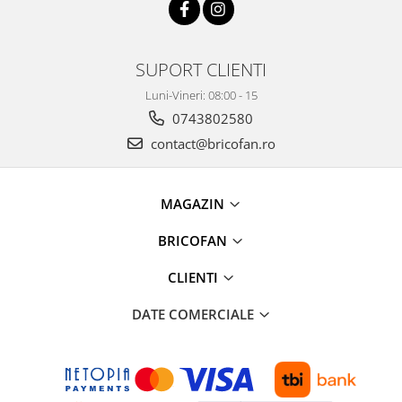
Broaste si clante
Accesorii litiere
Accesorii pentru animale
SUPORT CLIENTI
Aparate de Masaj
Luni-Vineri: 08:00 - 15
0743802580
Articole si accesorii birou
contact@bricofan.ro
Electrocasnice
Storcatoare / Blendere
Mobilier
MAGAZIN
Genți de voiaj & genți
BRICOFAN
Mobilier camping
Sonerii
CLIENTI
DATE COMERCIALE