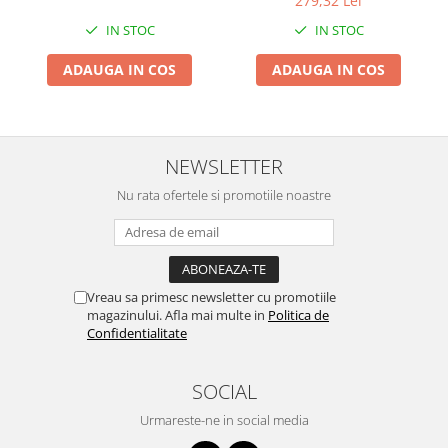
279,32 Lei
Instalatii Craciun 220V
IN STOC
IN STOC
Instalatii cu baterii
Instalatii de Craciun
ADAUGA IN COS
ADAUGA IN COS
Instalatii liniare si role de furtun
luminos
Instalatii liniare/sir
NEWSLETTER
Instalatii perdea
Instalatii plasa
Nu rata ofertele si promotiile noastre
Instalatii Solare
Instalatii turturi-franjuri
Liniare 220V
Perdea 220V
Vreau sa primesc newsletter cu promotiile
magazinului. Afla mai multe in
Politica de
Plasa 220V
Confidentialitate
Turturi/Franjuri 220V
Diverse pentru casa si camping
SOCIAL
Feronerie
Urmareste-ne in social media
Balamale si zavoare