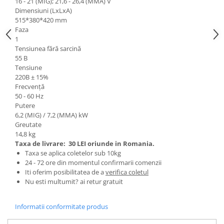
Ochelari si casti de protectie
16 - 21 (MIG); 21,6 - 26,4 (MMA) V
Perii si aparate scame
Dimensiuni (LxLxA)
Statii si pistoale de lipit
Stergatoare geam
515*380*420 mm
Statii si pistoale de lipit
Faza
Umerase pentru haine si suporturi
1
Accesorii, consumabile, piese
Uscatoare si standere haine
Tensiunea fără sarcină
Bucatarie si electrocasnice
Accesorii
55 В
Tensiune
Acumulatori si incarcatoare scule
Masini de carnati si accesorii
220В ± 15%
electrice
Espressoare si cafetiere
Frecvență
Discuri taiere
50 - 60 Hz
Masini de piper si nuci
Putere
Strung
Accesorii si consumabile masini de
6,2 (MIG) / 7,2 (MMA) kW
tocat carne
Scule de mana
Greutate
14,8 kg
Autocolant de bucatarie
Accesorii masini de taiat placi
Taxa de livrare:
30 LEI oriunde in Romania.
Blendere
ceramice
Taxa se aplica coletelor sub 10kg
Ceaune
Accesorii placi ceramice
24 - 72 ore din momentul confirmarii comenzii
Iti oferim posibilitatea de a
verifica coletul
Dozatoare
Carabine, vartejuri, belciuge
Nu esti multumit? ai retur gratuit
Fete de masa
Clesti si truse de sertizare
Fierbatoare
Fierastraie manuale
Informatii conformitate produs
Friteuze
Foarfeci constructii