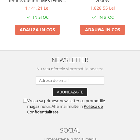
lemne/busteni MESTERINO
2000W
Pentru Casa si Camping
TOOLS MT-65558-6, forta 6
1.141,21 Lei
1.828,55 Lei
Aragaze, plite, piese butelii de
tone, motor 2200 W, cusca
IN STOC
IN STOC
de protectie
voiaj
Accesorii aragaze & butelii
ADAUGA IN COS
ADAUGA IN COS
Butelii
Gratare
Pirostrii si accesorii pentru gatit
NEWSLETTER
Plite & aragaze
Iluminat & electrice
Nu rata ofertele si promotiile noastre
Prelungitoare & cabluri electrice
Becuri
Coliere plastic
Vreau sa primesc newsletter cu promotiile
Conectori/doze
magazinului. Afla mai multe in
Politica de
Corpuri de iluminat
Confidentialitate
Lampi solare
Lanterne
SOCIAL
Lumina de crestere pentru plante
Urmareste-ne in social media