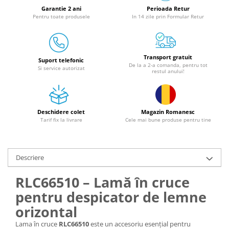
Granulatoare
Garantie 2 ani
Perioada Retur
Pentru toate produsele
In 14 zile prin Formular Retur
Mori pentru cereale
Mori pentru fructe si legume
Mori pentru furaje
Transport gratuit
Mori pentru furaje si resturi
Suport telefonic
De la a 2-a comanda, pentru tot
Si service autorizat
vegetale
restul anului!
Motoare granulatoare
Piese si accesorii mori
Tocatoare furaje si crengi
Deschidere colet
Magazin Romanesc
Tarif fix la livrare
Cele mai bune produse pentru tine
Tocatoare furaje
Consumabile si acesorii tocatoare
Tocatoare crengi
Descriere
Motocoase, Trimmere si Masini de
tuns gazon
RLC66510 – Lamă în cruce
Motocositori cu motoare 2T
pentru despicator de lemne
Trimmere electrice
orizontal
Masini de tuns gazon pe benzina
Lama în cruce
RLC66510
este un accesoriu esențial pentru