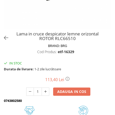
Biciclete, trotinete, triciclete
Biciclete electrice
Triciclete
Gradina
Lama in cruce despicator lemne orizontal
Motoburghie si accesorii
ROTOR RLC66510
Accesorii motoburghie
BRAND:
BRG
Motoburghie
Cod Produs:
etf-16329
Drujbe, fierastraie electrice
IN STOC
Drujbe pe benzina
Durata de livrare:
1-2 zile lucrătoare
Drujbe cu acumulator
Consumabile drujbe, fierastraie
113,40 Lei
electrice
Drujbe electrice
ADAUGA IN COS
Unelte electrice busteni
0743802580
Mori cereale si batoze porumb
Batoze - mori desfacat porumb