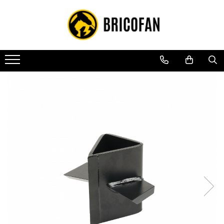
Toate Produsele
Vehicule electrice
Atv
Cu permis
Fără permis
Masini electrice
Motocross
Piese de schimb vehicule electrice
Scutere electrice
Scutere pe benzina
Tricicluri cargo fara permis
Tricicluri persoane
Trotinete electrice