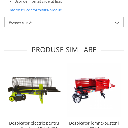
Ușor de montat și de utilizat
Zdrobitoare si teascuri
Informatii conformitate produs
Teascuri
Zdrobitoare electrice
Review-uri
(0)
Zdrobitoare electrice & manuale
Zdrobitoare manuale
Masini de cusut si accesorii
PRODUSE SIMILARE
Articole antidaunatori gradina
Sere si solarii
Suflante si aspiratoare exterior
Unelte altoit
Unelte manuale de gradina -
Stropitori
Folie si plase pt plante
Masini de maturat manuale
Masini batut stalpi
Despicator electric pentru
Despicator lemne/busteni