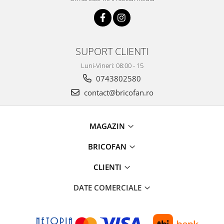
Proiectoare & lampi de lucru
Veioze si Lampi
Cantarire
Cantare comerciale
SUPORT CLIENTI
Cantare Corporale
Luni-Vineri: 08:00 - 15
Aparate de spalat cu presiune si
0743802580
accesorii
contact@bricofan.ro
Accesorii aparatele de spalat cu
presiune
Aparate de spalat cu presiune
MAGAZIN
Instalatii sanitare
BRICOFAN
Articole si accesorii pentru baie
Baterii baie
CLIENTI
Baterii bucatarie
DATE COMERCIALE
Baterii cada
Baterii electrice
Baterii lavoar