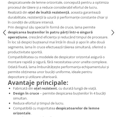
Tractoraș de tuns gazonul
despicatoarele de lemne orizontale, concepută pentru a optimiza
procesul de tăiere și a reduce considerabil efortul de lucru.
Zootehnie
Realizată din
oțel de înaltă rezistență
, aceasta garantează
Incubatoare, oparitoare si
durabilitate, rezistență la uzură și performanțe constante chiar și
deplumatoare
în condiții de utilizare intensă.
Prin designul său special în formă de cruce, lama permite
Echipamente pentru animale
despicarea buștenilor în patru părți într-o singură
Aparate de tuns animale
operațiune
, crescând eficiența și reducând timpul de procesare.
Piese si accesorii aparate de tuns
În loc să despici bușteanul mai întâi în două și apoi în alte două
animale
segmente, lama în cruce efectuează tăierea simultană, oferind o
productivitate sporită.
Tarcuri animale
Compatibilitatea cu modelele de despicator orizontal asigură o
Semanatori
montare rapidă și sigură, fără necesitatea unor unelte complexe.
Odată fixată, lama îmbunătățește performanța echipamentului și
Masini batut stalpi si accesorii
permite obținerea unor bucăți uniforme, ideale pentru
Roabe & accesorii
depozitare și utilizare ulterioară.
Avantaje principale:
Casute gradina si cutii depozitare
Fabricată din
oțel rezistent
, cu durată lungă de viață.
Mobilier gradina
Design în cruce
– permite despicarea buștenilor în 4 bucăți
simultan.
Corturi, Prelate si plase de
Reduce efortul și timpul de lucru.
umbrire
Compatibilă cu majoritatea
despicatoarelor de lemne
orizontale
.
Lopeti zapada