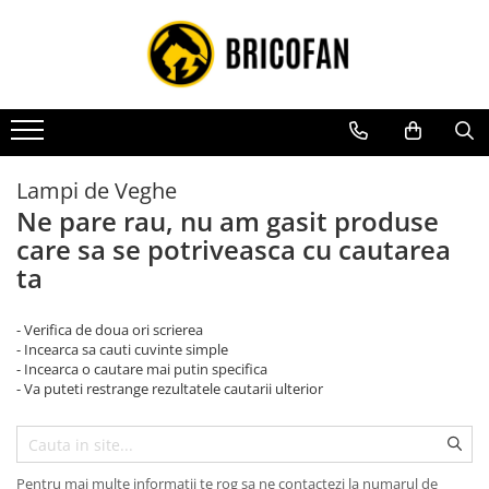
Toate Produsele
Vehicule electrice
Atv
Cu permis
Lampi de Veghe
Fără permis
Ne pare rau, nu am gasit produse
care sa se potriveasca cu cautarea
Masini electrice
ta
Motocross
Piese de schimb vehicule electrice
- Verifica de doua ori scrierea
Scutere electrice
- Incearca sa cauti cuvinte simple
- Incearca o cautare mai putin specifica
Scutere pe benzina
- Va puteti restrange rezultatele cautarii ulterior
Tricicluri cargo fara permis
Tricicluri persoane
Trotinete electrice
Pentru mai multe informatii te rog sa ne contactezi la numarul de