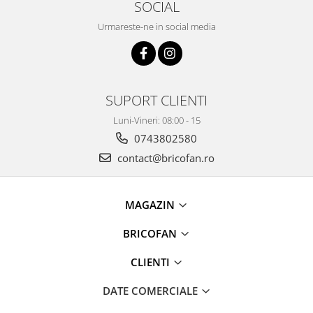
SOCIAL
Tractoraș de tuns gazonul
Zootehnie
Urmareste-ne in social media
Incubatoare, oparitoare si
deplumatoare
Echipamente pentru animale
Aparate de tuns animale
SUPORT CLIENTI
Piese si accesorii aparate de tuns
Luni-Vineri: 08:00 - 15
animale
0743802580
Tarcuri animale
contact@bricofan.ro
Semanatori
Masini batut stalpi si accesorii
MAGAZIN
Roabe & accesorii
Casute gradina si cutii depozitare
BRICOFAN
Mobilier gradina
CLIENTI
Corturi, Prelate si plase de
umbrire
DATE COMERCIALE
Lopeti zapada