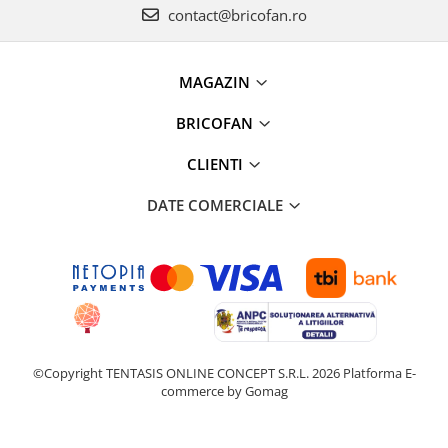
contact@bricofan.ro
Instalatii Craciun 220V
Instalatii cu baterii
Instalatii de Craciun
MAGAZIN
Instalatii liniare si role de furtun
luminos
BRICOFAN
Instalatii liniare/sir
CLIENTI
Instalatii perdea
Instalatii plasa
DATE COMERCIALE
Instalatii Solare
Instalatii turturi-franjuri
Liniare 220V
Perdea 220V
Plasa 220V
Turturi/Franjuri 220V
Diverse pentru casa si camping
©Copyright TENTASIS ONLINE CONCEPT S.R.L. 2026
Platforma E-
commerce by Gomag
Feronerie
Balamale si zavoare