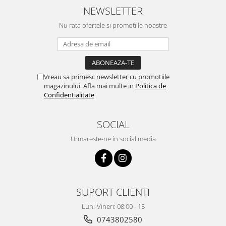
Clesti auto
NEWSLETTER
Compresoare auto si pompe
Nu rata ofertele si promotiile noastre
Cricuri
Intretinere interior/exterior
Modulatoare FM
Perii de zapada si raclete
Vreau sa primesc newsletter cu promotiile
Pompe de transfer
magazinului. Afla mai multe in
Politica de
Decoratiuni, ornamente si articole
Confidentialitate
Craciun
Accesorii si componente craciun
SOCIAL
Beteala si ghirlande Craciun
Urmareste-ne in social media
Brazi de Craciun
Costume Craciun
Decoratiuni luminoase exterioare &
interioare
SUPORT CLIENTI
Figurine muzicale
Luni-Vineri: 08:00 - 15
Figurine si decoratiuni Craciun
0743802580
Furtun - Tub - rola craciun