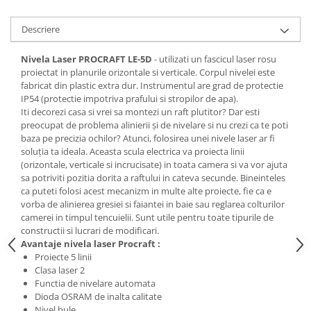
Tractoraș de tuns gazonul
Zootehnie
Descriere
Incubatoare, oparitoare si
deplumatoare
Nivela Laser PROCRAFT LE-5D
- utilizati un fascicul laser rosu
proiectat in planurile orizontale si verticale. Corpul nivelei este
Echipamente pentru animale
fabricat din plastic extra dur. Instrumentul are grad de protectie
Aparate de tuns animale
IP54 (protectie impotriva prafului si stropilor de apa).
Piese si accesorii aparate de tuns
Iti decorezi casa si vrei sa montezi un raft plutitor? Dar esti
animale
preocupat de problema alinierii și de nivelare si nu crezi ca te poti
baza pe precizia ochilor? Atunci, folosirea unei nivele laser ar fi
Tarcuri animale
soluția ta ideala. Aceasta scula electrica va proiecta linii
Semanatori
(orizontale, verticale si incrucisate) in toata camera si va vor ajuta
sa potriviti pozitia dorita a raftului in cateva secunde. Bineinteles
Masini batut stalpi si accesorii
ca puteti folosi acest mecanizm in multe alte proiecte, fie ca e
Roabe & accesorii
vorba de alinierea gresiei si faiantei in baie sau reglarea colturilor
camerei in timpul tencuielii. Sunt utile pentru toate tipurile de
Casute gradina si cutii depozitare
constructii si lucrari de modificari.
Avantaje nivela laser Procraft :
Mobilier gradina
Proiecte 5 linii
Corturi, Prelate si plase de
Clasa laser 2
umbrire
Functia de nivelare automata
Dioda OSRAM de inalta calitate
Lopeti zapada
Nivel bule