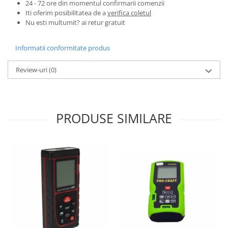
24 - 72 ore din momentul confirmarii comenzii
Pentru Casa si Camping
Iti oferim posibilitatea de a
verifica coletul
Aragaze, plite, piese butelii de
Nu esti multumit? ai retur gratuit
voiaj
Accesorii aragaze & butelii
Informatii conformitate produs
Butelii
Review-uri
(0)
Gratare
Pirostrii si accesorii pentru gatit
Plite & aragaze
Iluminat & electrice
PRODUSE SIMILARE
Prelungitoare & cabluri electrice
Becuri
Coliere plastic
Conectori/doze
Corpuri de iluminat
Lampi solare
Lanterne
Lumina de crestere pentru plante