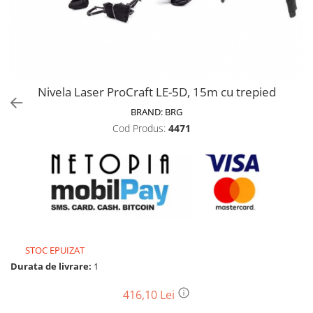
Biciclete, trotinete, triciclete
Biciclete electrice
Triciclete
Gradina
Nivela Laser ProCraft LE-5D, 15m cu trepied
Motoburghie si accesorii
BRAND:
BRG
Accesorii motoburghie
Cod Produs:
4471
Motoburghie
Drujbe, fierastraie electrice
Drujbe pe benzina
Drujbe cu acumulator
Consumabile drujbe, fierastraie
electrice
Drujbe electrice
STOC EPUIZAT
Unelte electrice busteni
Durata de livrare:
1
Mori cereale si batoze porumb
416,10 Lei
Batoze - mori desfacat porumb