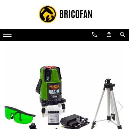
Toate Produsele
Vehicule electrice
Atv
Cu permis
Fără permis
Masini electrice
Motocross
Piese de schimb vehicule electrice
Scutere electrice
Scutere pe benzina
Tricicluri cargo fara permis
Tricicluri persoane
Trotinete electrice