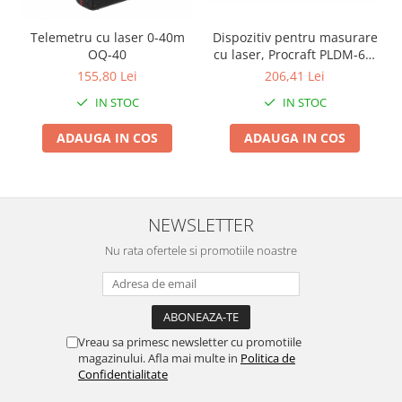
Proiectoare & lampi de lucru
Veioze si Lampi
Telemetru cu laser 0-40m
Dispozitiv pentru masurare
OQ-40
cu laser, Procraft PLDM-60,
Cantarire
60 m
155,80 Lei
206,41 Lei
Cantare comerciale
IN STOC
IN STOC
Cantare Corporale
Aparate de spalat cu presiune si
ADAUGA IN COS
ADAUGA IN COS
accesorii
Accesorii aparatele de spalat cu
presiune
Aparate de spalat cu presiune
NEWSLETTER
Instalatii sanitare
Nu rata ofertele si promotiile noastre
Articole si accesorii pentru baie
Baterii baie
Baterii bucatarie
Baterii cada
Vreau sa primesc newsletter cu promotiile
magazinului. Afla mai multe in
Politica de
Baterii electrice
Confidentialitate
Baterii lavoar