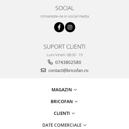
Chiuvete bucatarie compozit
SOCIAL
Chiuvete inox
Urmareste-ne in social media
Coloane de dus
Robineti
Scari
Tapet 3D Autoadeziv
SUPORT CLIENTI
Climatizare si echipamente de
Luni-Vineri: 08:00 - 15
incalzire
0743802580
Aere conditionate
contact@bricofan.ro
Echipamente pt incalzire
Panouri solare
Paturi electrice cu incalzire
MAGAZIN
Sobe pe lemne
BRICOFAN
Umidificatoare
Ventilatoare
CLIENTI
Kituri de siguranta si supravietuire
DATE COMERCIALE
Kit-uri siguranta auto