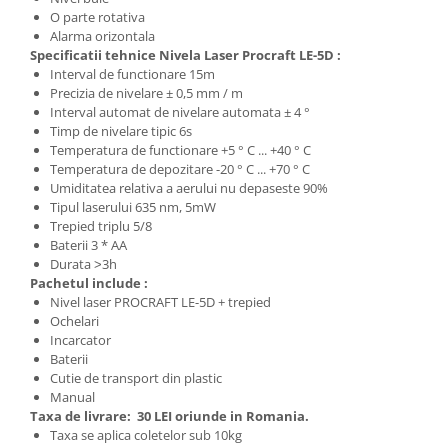
O parte rotativa
Zdrobitoare si teascuri
Alarma orizontala
Teascuri
Specificatii tehnice Nivela Laser Procraft LE-5D :
Interval de functionare 15m
Zdrobitoare electrice
Precizia de nivelare ± 0,5 mm / m
Zdrobitoare electrice & manuale
Interval automat de nivelare automata ± 4 °
Zdrobitoare manuale
Timp de nivelare tipic 6s
Temperatura de functionare +5 ° C ... +40 ° С
Masini de cusut si accesorii
Temperatura de depozitare -20 ° C ... +70 ° C
Articole antidaunatori gradina
Umiditatea relativa a aerului nu depaseste 90%
Tipul laserului 635 nm, 5mW
Sere si solarii
Trepied triplu 5/8
Baterii 3 * AA
Suflante si aspiratoare exterior
Durata ˃3h
Unelte altoit
Pachetul include :
Nivel laser PROCRAFT LE-5D + trepied
Unelte manuale de gradina -
Ochelari
Incarcator
Stropitori
Baterii
Folie si plase pt plante
Cutie de transport din plastic
Manual
Masini de maturat manuale
Taxa de livrare:
30 LEI oriunde in Romania.
Masini batut stalpi
Taxa se aplica coletelor sub 10kg