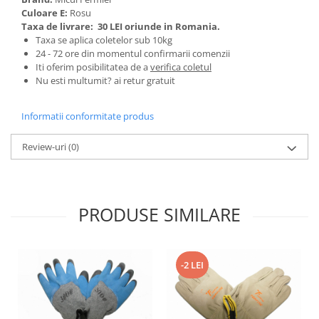
Tractoraș de tuns gazonul
Culoare E:
Rosu
Zootehnie
Taxa de livrare:
30 LEI oriunde in Romania.
Taxa se aplica coletelor sub 10kg
Incubatoare, oparitoare si
24 - 72 ore din momentul confirmarii comenzii
deplumatoare
Iti oferim posibilitatea de a
verifica coletul
Echipamente pentru animale
Nu esti multumit? ai retur gratuit
Aparate de tuns animale
Piese si accesorii aparate de tuns
Informatii conformitate produs
animale
Tarcuri animale
Review-uri
(0)
Semanatori
Masini batut stalpi si accesorii
PRODUSE SIMILARE
Roabe & accesorii
Casute gradina si cutii depozitare
Mobilier gradina
-2 LEI
Corturi, Prelate si plase de
umbrire
Lopeti zapada