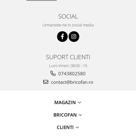
Pentru Casa si Camping
Aragaze, plite, piese butelii de
SOCIAL
voiaj
Urmareste-ne in social media
Accesorii aragaze & butelii
Butelii
Gratare
Pirostrii si accesorii pentru gatit
SUPORT CLIENTI
Plite & aragaze
Luni-Vineri: 08:00 - 15
Iluminat & electrice
0743802580
Prelungitoare & cabluri electrice
contact@bricofan.ro
Becuri
Coliere plastic
Conectori/doze
MAGAZIN
Corpuri de iluminat
BRICOFAN
Lampi solare
Lanterne
CLIENTI
Lumina de crestere pentru plante