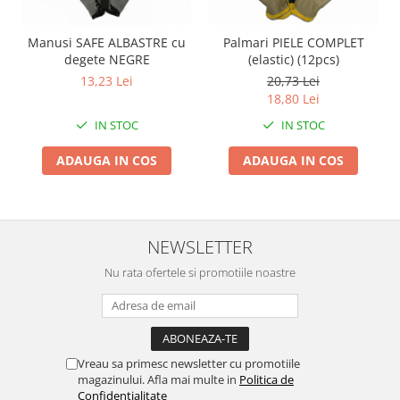
Zdrobitoare si teascuri
Manusi SAFE ALBASTRE cu
Palmari PIELE COMPLET
Teascuri
degete NEGRE
(elastic) (12pcs)
Zdrobitoare electrice
13,23 Lei
20,73 Lei
Zdrobitoare electrice & manuale
18,80 Lei
Zdrobitoare manuale
IN STOC
IN STOC
Masini de cusut si accesorii
ADAUGA IN COS
ADAUGA IN COS
Articole antidaunatori gradina
Sere si solarii
Suflante si aspiratoare exterior
NEWSLETTER
Unelte altoit
Nu rata ofertele si promotiile noastre
Unelte manuale de gradina -
Stropitori
Folie si plase pt plante
Masini de maturat manuale
Vreau sa primesc newsletter cu promotiile
magazinului. Afla mai multe in
Politica de
Masini batut stalpi
Confidentialitate