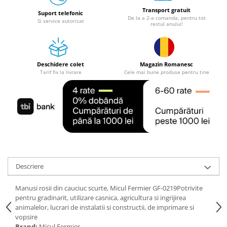
Granulatoare
Transport gratuit
Suport telefonic
De la a 2-a comanda, pentru tot
Mori pentru cereale
Si service autorizat
restul anului!
Mori pentru fructe si legume
Mori pentru furaje
Mori pentru furaje si resturi
Deschidere colet
Magazin Romanesc
vegetale
Tarif fix la livrare
Cele mai bune produse pentru tine
Motoare granulatoare
Piese si accesorii mori
Tocatoare furaje si crengi
Tocatoare furaje
Consumabile si acesorii tocatoare
Tocatoare crengi
Motocoase, Trimmere si Masini de
Descriere
tuns gazon
Manusi rosii din cauciuc scurte, Micul Fermier GF-0219Potrivite
Motocositori cu motoare 2T
pentru gradinarit, utilizare casnica, agricultura si ingrijirea
Trimmere electrice
animalelor, lucrari de instalatii si constructii, de imprimare si
Masini de tuns gazon pe benzina
vopsire
Brand:
Micul Fermier