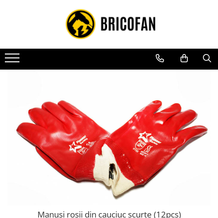
Toate Produsele
Vehicule electrice
Atv
Cu permis
Fără permis
Masini electrice
Motocross
Piese de schimb vehicule electrice
Scutere electrice
Scutere pe benzina
Tricicluri cargo fara permis
Tricicluri persoane
Manusi rosii din cauciuc scurte (12pcs)
Trotinete electrice