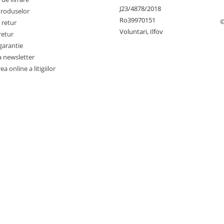
J23/4878/2018
Produselor
Ro39970151
©
 retur
Voluntari, Ilfov
retur
garantie
a newsletter
a online a litigiilor