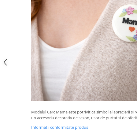
Zdrobitoare si teascuri
Teascuri
Zdrobitoare electrice
Zdrobitoare electrice & manuale
Zdrobitoare manuale
Masini de cusut si accesorii
Articole antidaunatori gradina
Sere si solarii
Suflante si aspiratoare exterior
Unelte altoit
Unelte manuale de gradina -
Stropitori
Modelul Cerc Mama este potrivit ca simbol al aprecierii si 
Folie si plase pt plante
un accesoriu decorativ de sezon, usor de purtat si de oferit
Masini de maturat manuale
Informatii conformitate produs
Masini batut stalpi