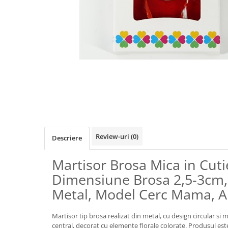
Biciclete, trotinete, triciclete
Biciclete electrice
Triciclete
Gradina
Motoburghie si accesorii
Accesorii motoburghie
Motoburghie
Drujbe, fierastraie electrice
Drujbe pe benzina
Review-uri
(0)
Descriere
Drujbe cu acumulator
Consumabile drujbe, fierastraie
Martisor Brosa Mica in Cutie,
electrice
Dimensiune Brosa 2,5-3cm,
Drujbe electrice
Metal, Model Cerc Mama, A
Unelte electrice busteni
Mori cereale si batoze porumb
Martisor tip brosa realizat din metal, cu design circular si
Batoze - mori desfacat porumb
central, decorat cu elemente florale colorate. Produsul est