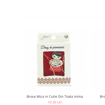
Pentru Casa si Camping
Aragaze, plite, piese butelii de
voiaj
Accesorii aragaze & butelii
Butelii
Gratare
Pirostrii si accesorii pentru gatit
Plite & aragaze
Iluminat & electrice
Prelungitoare & cabluri electrice
Becuri
Coliere plastic
Conectori/doze
Corpuri de iluminat
Lampi solare
Lanterne
Brosa Mica in Cutie Din Toata Inima
Bro
Lumina de crestere pentru plante
16,30 Lei