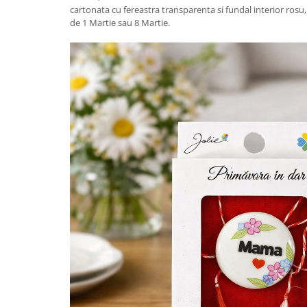
Granulatoare
cartonata cu fereastra transparenta si fundal interior rosu,
de 1 Martie sau 8 Martie.
Mori pentru cereale
Mori pentru fructe si legume
Mori pentru furaje
Mori pentru furaje si resturi
vegetale
Motoare granulatoare
Piese si accesorii mori
Tocatoare furaje si crengi
Tocatoare furaje
Consumabile si acesorii tocatoare
Tocatoare crengi
Motocoase, Trimmere si Masini de
tuns gazon
Motocositori cu motoare 2T
Trimmere electrice
Masini de tuns gazon pe benzina