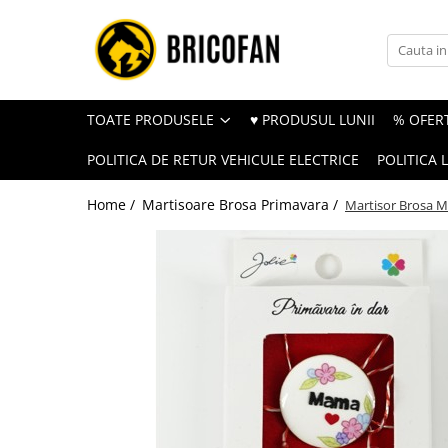
Toate Produsele
Vehicule electrice
TOATE PRODUSELE
♥ PRODUSUL LUNII
% OFERT
Atv
POLITICA DE RETUR VEHICULE ELECTRICE
POLITICA 
Cu permis
Fără permis
Home /
Martisoare Brosa Primavara /
Martisor Brosa Mi
Masini electrice
Motocross
Piese de schimb vehicule electrice
Scutere electrice
Scutere pe benzina
Tricicluri cargo fara permis
Tricicluri persoane
Trotinete electrice