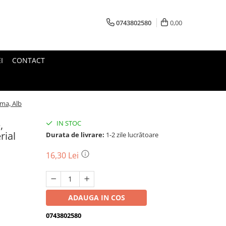
0743802580
0,00
I
CONTACT
ama, Alb
,
IN STOC
rial
Durata de livrare:
1-2 zile lucrătoare
16,30 Lei
ADAUGA IN COS
0743802580