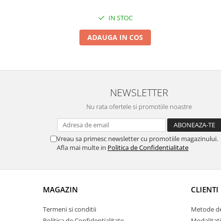
Proiectoare & lampi de lucru
IN STOC
Veioze si Lampi
Cantarire
ADAUGA IN COS
Cantare comerciale
Cantare Corporale
Aparate de spalat cu presiune si
accesorii
NEWSLETTER
Accesorii aparatele de spalat cu
Nu rata ofertele si promotiile noastre
presiune
Aparate de spalat cu presiune
Instalatii sanitare
Vreau sa primesc newsletter cu promotiile magazinului.
Afla mai multe in
Politica de Confidentialitate
Articole si accesorii pentru baie
Baterii baie
Baterii bucatarie
Baterii cada
MAGAZIN
CLIENTI
Baterii electrice
Termeni si conditii
Metode de
Baterii lavoar
Politica de Confidentialitate
Modalitati