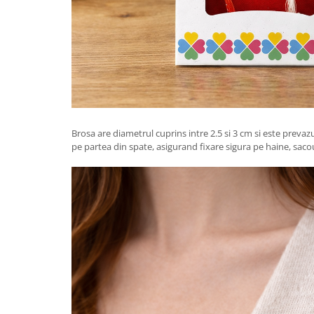
Tractoraș de tuns gazonul
Zootehnie
Incubatoare, oparitoare si
deplumatoare
Echipamente pentru animale
Aparate de tuns animale
Piese si accesorii aparate de tuns
animale
Brosa are diametrul cuprins intre 2.5 si 3 cm si este preva
Tarcuri animale
pe partea din spate, asigurand fixare sigura pe haine, sacou
Semanatori
Masini batut stalpi si accesorii
Roabe & accesorii
Casute gradina si cutii depozitare
Mobilier gradina
Corturi, Prelate si plase de
umbrire
Lopeti zapada