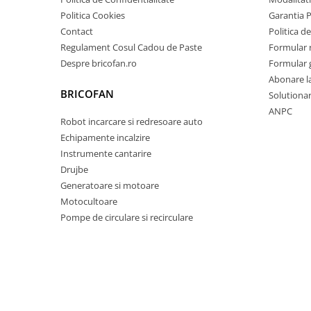
Chiuvete bucatarie compozit
Politica Cookies
Garantia 
Chiuvete inox
Contact
Politica de
Coloane de dus
Regulament Cosul Cadou de Paste
Formular 
Robineti
Despre bricofan.ro
Formular 
Scari
Abonare l
BRICOFAN
Solutionare
Tapet 3D Autoadeziv
ANPC
Climatizare si echipamente de
Robot incarcare si redresoare auto
incalzire
Echipamente incalzire
Instrumente cantarire
Aere conditionate
Drujbe
Echipamente pt incalzire
Generatoare si motoare
Panouri solare
Motocultoare
Paturi electrice cu incalzire
Pompe de circulare si recirculare
Sobe pe lemne
Umidificatoare
Ventilatoare
Kituri de siguranta si supravietuire
Kit-uri siguranta auto