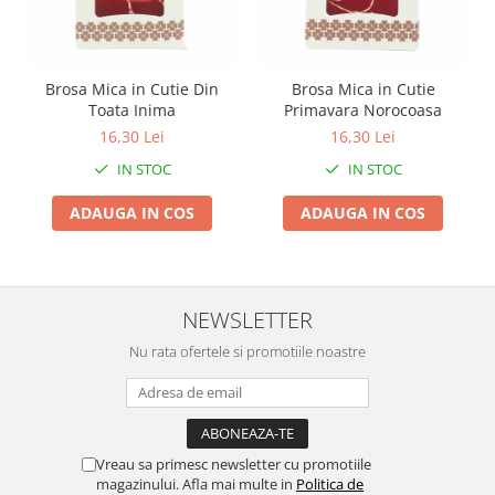
Zdrobitoare si teascuri
Teascuri
Zdrobitoare electrice
Brosa Mica in Cutie Din
Brosa Mica in Cutie
Toata Inima
Primavara Norocoasa
Zdrobitoare electrice & manuale
16,30 Lei
16,30 Lei
Zdrobitoare manuale
IN STOC
IN STOC
Masini de cusut si accesorii
Articole antidaunatori gradina
ADAUGA IN COS
ADAUGA IN COS
Sere si solarii
Suflante si aspiratoare exterior
Unelte altoit
NEWSLETTER
Unelte manuale de gradina -
Nu rata ofertele si promotiile noastre
Stropitori
Folie si plase pt plante
Masini de maturat manuale
Vreau sa primesc newsletter cu promotiile
Masini batut stalpi
magazinului. Afla mai multe in
Politica de