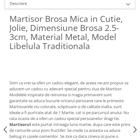
Descriere
Granulatoare
Mori pentru cereale
Martisor Brosa Mica in Cutie,
Mori pentru fructe si legume
Jolie, Dimensiune Brosa 2.5-
Mori pentru furaje
3cm, Material Metal, Model
Mori pentru furaje si resturi
vegetale
Libelula Traditionala
Motoare granulatoare
Piese si accesorii mori
Tocatoare furaje si crengi
Tocatoare furaje
Stim ca vrei sa oferi un cadou elegant, de aceea ne-am propus sa
Consumabile si acesorii tocatoare
aducem un cadou cu adevart special pentru ziua de Martisor.
Tocatoare crengi
Modelele inspirate de reinoirea si magia primaverii sunt
garantate sa aduca bucurie oricarui persoane care le primeste.
Motocoase, Trimmere si Masini de
Martisoarele viu colorate, sclipitoare si de calitate inalta, sunt
tuns gazon
ideale a fi purtrate atat de 1 Martie, cat si pe parcursul anului. Nu
Motocositori cu motoare 2T
rata ocazia de a oferi un cadou special persoanelor dragi tie.
Martisorul
este purtat intreaga luna martie, dupa care este prins
Trimmere electrice
de ramurile unui pom fructifer. Se crede ca aceasta va aduce
Masini de tuns gazon pe benzina
belsug in casele oamenilor. Se zice ca daca cineva isi pune o