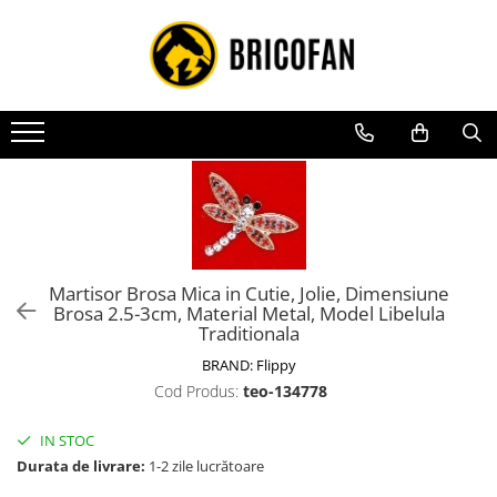
Toate Produsele
Vehicule electrice
Atv
Cu permis
Fără permis
Masini electrice
Motocross
Martisor Brosa Mica in Cutie, Jolie, Dimensiune
Brosa 2.5-3cm, Material Metal, Model Libelula
Piese de schimb vehicule electrice
Traditionala
Scutere electrice
BRAND:
Flippy
Scutere pe benzina
Cod Produs:
teo-134778
Tricicluri cargo fara permis
IN STOC
Tricicluri persoane
Durata de livrare:
1-2 zile lucrătoare
Trotinete electrice