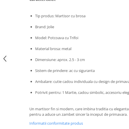
Zdrobitoare si teascuri
Teascuri
Tip produs: Martisor cu brosa
Zdrobitoare electrice
Brand: Jolie
Zdrobitoare electrice & manuale
Zdrobitoare manuale
Model: Potcoava cu Trifoi
Masini de cusut si accesorii
Material brosa: metal
Articole antidaunatori gradina
Dimensiune: aprox. 2.5 - 3 cm
Sere si solarii
Sistem de prindere: ac cu siguranta
Suflante si aspiratoare exterior
Unelte altoit
Ambalare: cutie cadou individuala cu design de primav
Unelte manuale de gradina -
Potrivit pentru: 1 Martie, cadou simbolic, accesoriu ele
Stropitori
Folie si plase pt plante
Un martisor fin si modern, care imbina traditia cu eleganta
pentru a aduce un zambet sincer la inceput de primavara.
Masini de maturat manuale
Informatii conformitate produs
Masini batut stalpi