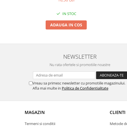
Proiectoare & lampi de lucru
Veioze si Lampi
IN STOC
Cantarire
ADAUGA IN COS
Cantare comerciale
Cantare Corporale
Aparate de spalat cu presiune si
accesorii
NEWSLETTER
Accesorii aparatele de spalat cu
presiune
Nu rata ofertele si promotiile noastre
Aparate de spalat cu presiune
Instalatii sanitare
Vreau sa primesc newsletter cu promotiile magazinului.
Articole si accesorii pentru baie
Afla mai multe in
Politica de Confidentialitate
Baterii baie
Baterii bucatarie
Baterii cada
MAGAZIN
CLIENTI
Baterii electrice
Baterii lavoar
Termeni si conditii
Metode de