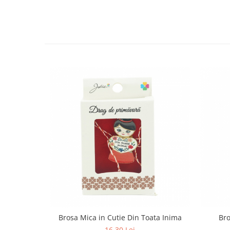
Pentru Casa si Camping
Aragaze, plite, piese butelii de
voiaj
Accesorii aragaze & butelii
Butelii
Gratare
Pirostrii si accesorii pentru gatit
Plite & aragaze
Iluminat & electrice
Prelungitoare & cabluri electrice
Becuri
Coliere plastic
Conectori/doze
Corpuri de iluminat
Lampi solare
Lanterne
Brosa Mica in Cutie Din Toata Inima
Bro
Lumina de crestere pentru plante
16,30 Lei