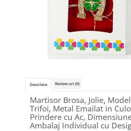
Biciclete, trotinete, triciclete
Biciclete electrice
Triciclete
Gradina
Motoburghie si accesorii
Accesorii motoburghie
Motoburghie
Drujbe, fierastraie electrice
Drujbe pe benzina
Drujbe cu acumulator
Review-uri
(0)
Descriere
Consumabile drujbe, fierastraie
electrice
Martisor Brosa, Jolie, Mode
Drujbe electrice
Trifoi, Metal Emailat in Cul
Unelte electrice busteni
Prindere cu Ac, Dimensiune
Mori cereale si batoze porumb
Ambalaj Individual cu Desig
Batoze - mori desfacat porumb