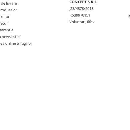
CONCEPT S.R.L.
 de livrare
J23/4878/2018
Produselor
Ro39970151
©
 retur
Voluntari, Ilfov
retur
garantie
a newsletter
a online a litigiilor