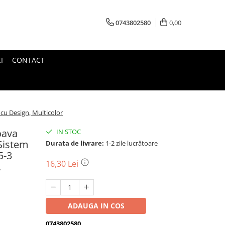
0743802580
0,00
I
CONTACT
 cu Design, Multicolor
oava
IN STOC
 Sistem
Durata de livrare:
1-2 zile lucrătoare
5-3
16,30 Lei
,
ADAUGA IN COS
0743802580