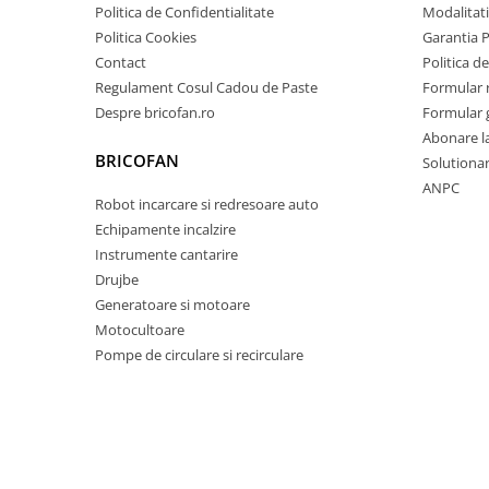
Chiuvete bucatarie compozit
Politica de Confidentialitate
Modalitati
Chiuvete inox
Politica Cookies
Garantia 
Contact
Politica de
Coloane de dus
Regulament Cosul Cadou de Paste
Formular 
Robineti
Despre bricofan.ro
Formular 
Scari
Abonare l
Tapet 3D Autoadeziv
BRICOFAN
Solutionare
ANPC
Climatizare si echipamente de
Robot incarcare si redresoare auto
incalzire
Echipamente incalzire
Aere conditionate
Instrumente cantarire
Echipamente pt incalzire
Drujbe
Panouri solare
Generatoare si motoare
Motocultoare
Paturi electrice cu incalzire
Pompe de circulare si recirculare
Sobe pe lemne
Umidificatoare
Ventilatoare
Kituri de siguranta si supravietuire
Kit-uri siguranta auto