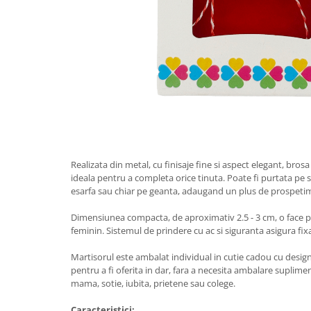
Tractoraș de tuns gazonul
Zootehnie
Incubatoare, oparitoare si
deplumatoare
Echipamente pentru animale
Aparate de tuns animale
Piese si accesorii aparate de tuns
animale
Tarcuri animale
Semanatori
Realizata din metal, cu finisaje fine si aspect elegant, brosa
ideala pentru a completa orice tinuta. Poate fi purtata pe s
Masini batut stalpi si accesorii
esarfa sau chiar pe geanta, adaugand un plus de prospetime 
Roabe & accesorii
Dimensiunea compacta, de aproximativ 2.5 - 3 cm, o face po
Casute gradina si cutii depozitare
feminin. Sistemul de prindere cu ac si siguranta asigura fixar
Mobilier gradina
Martisorul este ambalat individual in cutie cadou cu desig
Corturi, Prelate si plase de
pentru a fi oferita in dar, fara a necesita ambalare suplime
umbrire
mama, sotie, iubita, prietene sau colege.
Lopeti zapada
Caracteristici: