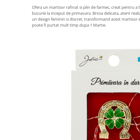
Granulatoare
Ofera un martisor rafinat si plin de farmec, creat pentru a 
Mori pentru cereale
bucurie la inceput de primavara. Brosa delicata, atent realiz
un design feminin si discret, transformand acest martisor i
Mori pentru fructe si legume
poate fi purtat mult timp dupa 1 Martie.
Mori pentru furaje
Mori pentru furaje si resturi
vegetale
Motoare granulatoare
Piese si accesorii mori
Tocatoare furaje si crengi
Tocatoare furaje
Consumabile si acesorii tocatoare
Tocatoare crengi
Motocoase, Trimmere si Masini de
tuns gazon
Motocositori cu motoare 2T
Trimmere electrice
Masini de tuns gazon pe benzina