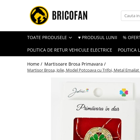
Toate Produsele
Vehicule electrice
TOATE PRODUSELE
♥ PRODUSUL LUNII
% OFERT
Atv
POLITICA DE RETUR VEHICULE ELECTRICE
POLITICA 
Cu permis
Fără permis
Home /
Martisoare Brosa Primavara /
Martisor Brosa, Jolie, Model Potcoava cu Trifoi, Metal Emailat
Masini electrice
Motocross
Piese de schimb vehicule electrice
Scutere electrice
Scutere pe benzina
Tricicluri cargo fara permis
Tricicluri persoane
Trotinete electrice