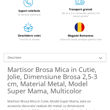
Granulatoare
Mori pentru cereale
Transport gratuit
Suport telefonic
De la a 2-a comanda, pentru tot
Si service autorizat
Mori pentru fructe si legume
restul anului!
Mori pentru furaje
Mori pentru furaje si resturi
vegetale
Deschidere colet
Magazin Romanesc
Tarif fix la livrare
Cele mai bune produse pentru tine
Motoare granulatoare
Piese si accesorii mori
Tocatoare furaje si crengi
Descriere
Tocatoare furaje
Consumabile si acesorii tocatoare
Martisor Brosa Mica in Cutie,
Tocatoare crengi
Jolie, Dimensiune Brosa 2,5-3
Motocoase, Trimmere si Masini de
cm, Material Metal, Model
tuns gazon
Super Mama, Multicolor
Motocositori cu motoare 2T
Trimmere electrice
Martisor Brosa Mica in Cutie, Model Super Mama, este un
Masini de tuns gazon pe benzina
accesoriu decorativ realizat din metal, cu dimensiune