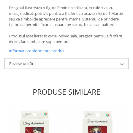
Zdrobitoare si teascuri
Designul ilustreaza o figura feminina stilizata, in culori vii, cu
mesaj dedicat, potrivit pentru a fi oferit cu ocazia zilei de 1 Martie
Teascuri
sau ca simbol de apreciere pentru mama. Sistemul de prindere
Zdrobitoare electrice
tip brosa permite fixarea usoara pe sacou, bluza sau palton.
Zdrobitoare electrice & manuale
Produsul este livrat in cutie individuala, pregatit pentru a fi oferit
Zdrobitoare manuale
direct, fara ambalare suplimentara.
Masini de cusut si accesorii
Informatii conformitate produs
Articole antidaunatori gradina
Review-uri
(0)
Sere si solarii
Suflante si aspiratoare exterior
Unelte altoit
PRODUSE SIMILARE
Unelte manuale de gradina -
Stropitori
Folie si plase pt plante
Masini de maturat manuale
Masini batut stalpi