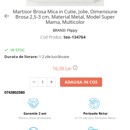
Biciclete, trotinete, triciclete
Martisor Brosa Mica in Cutie, Jolie, Dimensiune
Biciclete electrice
Brosa 2,5-3 cm, Material Metal, Model Super
Mama, Multicolor
Triciclete
BRAND:
Flippy
Gradina
Cod Produs:
teo-134764
Motoburghie si accesorii
Accesorii motoburghie
IN STOC
Durata de livrare:
1-2 zile lucrătoare
Motoburghie
Drujbe, fierastraie electrice
16,30 Lei
Drujbe pe benzina
Drujbe cu acumulator
ADAUGA IN COS
Consumabile drujbe, fierastraie
0743802580
electrice
Drujbe electrice
Unelte electrice busteni
Garantie 2 ani
Perioada Retur
Mori cereale si batoze porumb
Pentru toate produsele
In 14 zile prin Formular Retur
Batoze - mori desfacat porumb