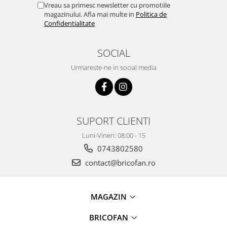
Vreau sa primesc newsletter cu promotiile
Proiectoare & lampi de lucru
magazinului. Afla mai multe in
Politica de
Veioze si Lampi
Confidentialitate
Cantarire
Cantare comerciale
SOCIAL
Cantare Corporale
Urmareste-ne in social media
Aparate de spalat cu presiune si
accesorii
Accesorii aparatele de spalat cu
presiune
SUPORT CLIENTI
Aparate de spalat cu presiune
Luni-Vineri: 08:00 - 15
Instalatii sanitare
0743802580
Articole si accesorii pentru baie
contact@bricofan.ro
Baterii baie
Baterii bucatarie
Baterii cada
MAGAZIN
Baterii electrice
BRICOFAN
Baterii lavoar