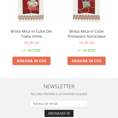
Pentru Casa si Camping
Aragaze, plite, piese butelii de
voiaj
Accesorii aragaze & butelii
Butelii
Brosa Mica in Cutie Din
Brosa Mica in Cutie
Toata Inima
Primavara Norocoasa
Gratare
16,30 Lei
16,30 Lei
Pirostrii si accesorii pentru gatit
IN STOC
IN STOC
Plite & aragaze
Iluminat & electrice
ADAUGA IN COS
ADAUGA IN COS
Prelungitoare & cabluri electrice
Becuri
Coliere plastic
NEWSLETTER
Conectori/doze
Corpuri de iluminat
Nu rata ofertele si promotiile noastre
Lampi solare
Lanterne
Lumina de crestere pentru plante