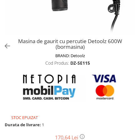
Biciclete, trotinete, triciclete
Biciclete electrice
Triciclete
Gradina
Masina de gaurit cu percutie Detoolz 600W
Motoburghie si accesorii
(bormasina)
Accesorii motoburghie
BRAND:
Detoolz
Motoburghie
Cod Produs:
DZ-SE115
Drujbe, fierastraie electrice
Drujbe pe benzina
Drujbe cu acumulator
Consumabile drujbe, fierastraie
electrice
Drujbe electrice
STOC EPUIZAT
Unelte electrice busteni
Durata de livrare:
1
Mori cereale si batoze porumb
Batoze - mori desfacat porumb
170,64 Lei