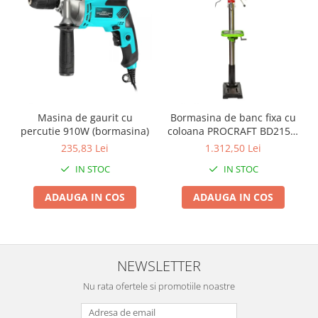
Pentru Casa si Camping
Aragaze, plite, piese butelii de
voiaj
Accesorii aragaze & butelii
Butelii
Gratare
Masina de gaurit cu
Bormasina de banc fixa cu
Pirostrii si accesorii pentru gatit
percutie 910W (bormasina)
coloana PROCRAFT BD2150,
Plite & aragaze
750 W, 180-2770 rot/min
235,83 Lei
1.312,50 Lei
Iluminat & electrice
IN STOC
IN STOC
Prelungitoare & cabluri electrice
Becuri
ADAUGA IN COS
ADAUGA IN COS
Coliere plastic
Conectori/doze
Corpuri de iluminat
NEWSLETTER
Lampi solare
Nu rata ofertele si promotiile noastre
Lanterne
Lumina de crestere pentru plante