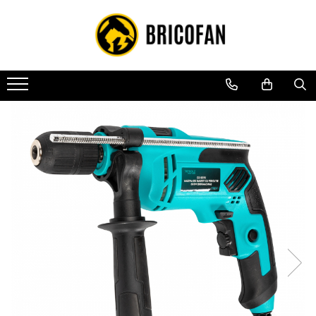
Toate Produsele
Vehicule electrice
Atv
Cu permis
Fără permis
Masini electrice
Motocross
Piese de schimb vehicule electrice
Scutere electrice
Scutere pe benzina
Tricicluri cargo fara permis
Tricicluri persoane
Trotinete electrice