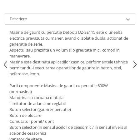
Tractoraș de tuns gazonul
Zootehnie
Descriere
Incubatoare, oparitoare si
deplumatoare
Masina de gaurit cu percutie Detoolz DZ-SE115 este o unealta
Echipamente pentru animale
electrica prevazuta cu maner, avand o izolatie dubla, actionat de
Aparate de tuns animale
generatia de serie.
Piese si accesorii aparate de tuns
Aspectul sau prezinta un volum si o greutate mici, comod in
manevrare.
animale
Masina este destinata aplicatiilor casnice, performantele tehnice
Tarcuri animale
permitandu-i executarea operatiilor de gaurire in beton, otel,
Semanatori
neferoase, lemn.
Masini batut stalpi si accesorii
Parti componente Masina de gaurit cu percutie 600W
(bormasina)
Roabe & accesorii
Mandrina cu coroana dintata
Casute gradina si cutii depozitare
Limitator de adancime reglabil
Buton selector (gaurire/ percutie)
Mobilier gradina
Buton de blocare
Corturi, Prelate si plase de
Comutator pornit/ oprit
umbrire
Buton selector (in sensul acelor de ceasornic / in sensul invers al
acelor de ceasornic)
Lopeti zapada
Variator de viteza