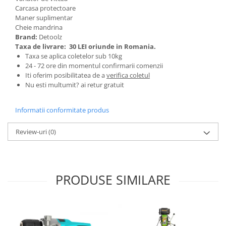
Carcasa protectoare
Zdrobitoare si teascuri
Maner suplimentar
Teascuri
Cheie mandrina
Brand:
Detoolz
Zdrobitoare electrice
Taxa de livrare:
30 LEI oriunde in Romania.
Zdrobitoare electrice & manuale
Taxa se aplica coletelor sub 10kg
Zdrobitoare manuale
24 - 72 ore din momentul confirmarii comenzii
Iti oferim posibilitatea de a
verifica coletul
Masini de cusut si accesorii
Nu esti multumit? ai retur gratuit
Articole antidaunatori gradina
Sere si solarii
Informatii conformitate produs
Suflante si aspiratoare exterior
Review-uri
(0)
Unelte altoit
Unelte manuale de gradina -
Stropitori
PRODUSE SIMILARE
Folie si plase pt plante
Masini de maturat manuale
Masini batut stalpi