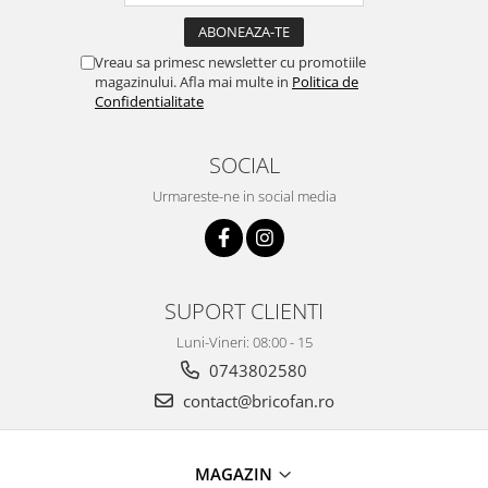
Proiectoare & lampi de lucru
Veioze si Lampi
Vreau sa primesc newsletter cu promotiile
Cantarire
magazinului. Afla mai multe in
Politica de
Confidentialitate
Cantare comerciale
Cantare Corporale
Aparate de spalat cu presiune si
SOCIAL
accesorii
Urmareste-ne in social media
Accesorii aparatele de spalat cu
presiune
Aparate de spalat cu presiune
Instalatii sanitare
SUPORT CLIENTI
Articole si accesorii pentru baie
Luni-Vineri: 08:00 - 15
Baterii baie
0743802580
Baterii bucatarie
contact@bricofan.ro
Baterii cada
Baterii electrice
Baterii lavoar
MAGAZIN