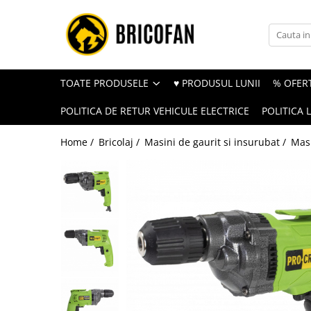
Toate Produsele
Vehicule electrice
TOATE PRODUSELE
♥ PRODUSUL LUNII
% OFERT
Atv
POLITICA DE RETUR VEHICULE ELECTRICE
POLITICA 
Cu permis
Fără permis
Home /
Bricolaj /
Masini de gaurit si insurubat /
Masi
Masini electrice
Motocross
Piese de schimb vehicule electrice
Scutere electrice
Scutere pe benzina
Tricicluri cargo fara permis
Tricicluri persoane
Trotinete electrice