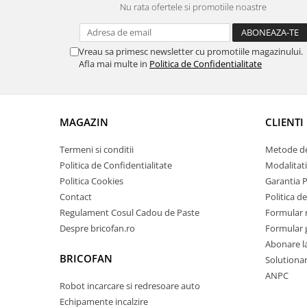
Nu rata ofertele si promotiile noastre
Pentru Casa si Camping
Aragaze, plite, piese butelii de
voiaj
Vreau sa primesc newsletter cu promotiile magazinului.
Accesorii aragaze & butelii
Afla mai multe in
Politica de Confidentialitate
Butelii
Gratare
Pirostrii si accesorii pentru gatit
MAGAZIN
CLIENTI
Plite & aragaze
Termeni si conditii
Metode de
Iluminat & electrice
Politica de Confidentialitate
Modalitati
Prelungitoare & cabluri electrice
Politica Cookies
Garantia 
Becuri
Contact
Politica de
Coliere plastic
Regulament Cosul Cadou de Paste
Formular 
Conectori/doze
Despre bricofan.ro
Formular 
Corpuri de iluminat
Abonare l
BRICOFAN
Solutionare
Lampi solare
ANPC
Lanterne
Robot incarcare si redresoare auto
Lumina de crestere pentru plante
Echipamente incalzire