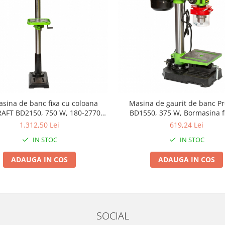
sina de banc fixa cu coloana
Masina de gaurit de banc Pr
AFT BD2150, 750 W, 180-2770
BD1550, 375 W, Bormasina f
rot/min
coloana, Model 2019 b
1.312,50 Lei
619,24 Lei
IN STOC
IN STOC
ADAUGA IN COS
ADAUGA IN COS
SOCIAL