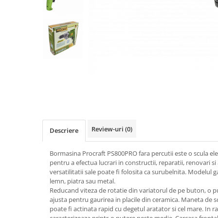
Biciclete, trotinete, triciclete
Biciclete electrice
Triciclete
Gradina
Motoburghie si accesorii
Accesorii motoburghie
Motoburghie
Drujbe, fierastraie electrice
Drujbe pe benzina
Review-uri
(0)
Descriere
Drujbe cu acumulator
Consumabile drujbe, fierastraie
Bormasina Procraft PS800PRO fara percutii este o scula el
electrice
pentru a efectua lucrari in constructii, reparatii, renovari si
Drujbe electrice
versatilitatii sale poate fi folosita ca surubelnita. Modelul g
lemn, piatra sau metal.
Unelte electrice busteni
Reducand viteza de rotatie din variatorul de pe buton, o pu
Mori cereale si batoze porumb
ajusta pentru gaurirea in placile din ceramica. Maneta de s
poate fi actinata rapid cu degetul aratator si cel mare. In 
Batoze - mori desfacat porumb
caracterizeaza printr-o putere peste medie. Carcasa frontal