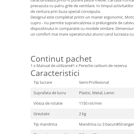
Granulatoare
prevazuta cu patru grile de ventilare. In timpul activitatilo
de centura prin buza special conceputa.
Mori pentru cereale
Designul este completat printr-un maner ergonomic. Motor
Mori pentru fructe si legume
cupru - nu permite supraincalzirea si prelungeste de catev
Mori pentru furaje
dispozitivului in comparatie cu modele similare. Dimensiuni
un comfort mai mare operatorului atunci cand lucreaza cu 
Mori pentru furaje si resturi
vegetale
Motoare granulatoare
Continut pachet
Piese si accesorii mori
Tocatoare furaje si crengi
1 x Manual de utilizare#1 x Pereche carbuni de rezerva
Caracteristici
Tocatoare furaje
Consumabile si acesorii tocatoare
Tip lucrare
Semi-Profesional
Tocatoare crengi
Suprafata de lucru
Plastic, Metal, Lemn
Motocoase, Trimmere si Masini de
tuns gazon
Viteza de rotatie
1150 rot/min
Motocositori cu motoare 2T
Greutate
2 kg
Trimmere electrice
Tip mandrina
Mandrina cu 3 bacuri#Stranger
Masini de tuns gazon pe benzina