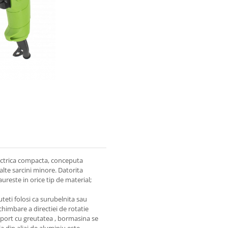
ectrica compacta, conceputa
 alte sarcini minore. Datorita
aureste in orice tip de material;
teti folosi ca surubelnita sau
chimbare a directiei de rotatie
raport cu greutatea , bormasina se
a din aliaj de aluminiu este