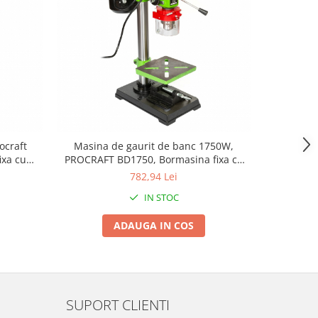
ocraft
Masina de gaurit de banc 1750W,
BD1850 
ixa cu
PROCRAFT BD1750, Bormasina fixa cu
coloana P
coloana b
782,94 Lei
IN STOC
ADAUGA IN COS
SUPORT CLIENTI