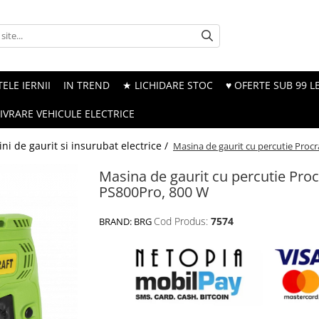
ELE IERNII
IN TREND
★ LICHIDARE STOC
♥ OFERTE SUB 99 LE
LIVRARE VEHICULE ELECTRICE
ni de gaurit si insurubat electrice /
Masina de gaurit cu percutie Proc
Masina de gaurit cu percutie Proc
PS800Pro, 800 W
Cod Produs:
7574
BRAND:
BRG