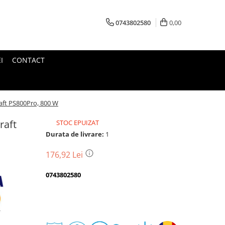
0743802580
0,00
I
CONTACT
raft PS800Pro, 800 W
raft
STOC EPUIZAT
Durata de livrare:
1
176,92 Lei
0743802580
Transport
gratuit
Perioada
Magazin
De
Garantie
Deschidere
Retur
Romanesc
la
Suport
2
colet
In
a
Cele