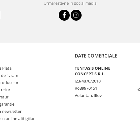
Urmareste-ne in social media
DATE COMERCIALE
 Plata
TENTASIS ONLINE
CONCEPT S.R.L.
 de livrare
J23/4878/2018
Produselor
Ro39970151
©
 retur
Voluntari, Ilfov
retur
garantie
a newsletter
a online a litigiilor