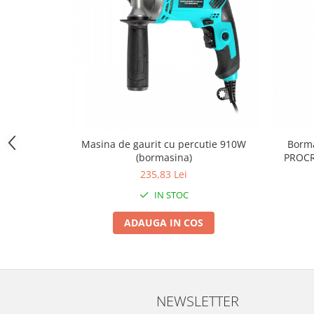
Zdrobitoare si teascuri
Teascuri
Zdrobitoare electrice
Zdrobitoare electrice & manuale
Zdrobitoare manuale
Masini de cusut si accesorii
Articole antidaunatori gradina
Masina de gaurit cu percutie 910W
Borma
Sere si solarii
(bormasina)
PROCR
235,83 Lei
Suflante si aspiratoare exterior
IN STOC
Unelte altoit
Unelte manuale de gradina -
ADAUGA IN COS
Stropitori
Folie si plase pt plante
Masini de maturat manuale
NEWSLETTER
Masini batut stalpi