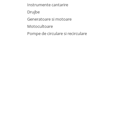
Proiectoare & lampi de lucru
Instrumente cantarire
Veioze si Lampi
Drujbe
Generatoare si motoare
Cantarire
Motocultoare
Cantare comerciale
Pompe de circulare si recirculare
Cantare Corporale
Aparate de spalat cu presiune si
accesorii
Accesorii aparatele de spalat cu
presiune
Aparate de spalat cu presiune
Instalatii sanitare
Articole si accesorii pentru baie
Baterii baie
Baterii bucatarie
Baterii cada
Baterii electrice
Baterii lavoar