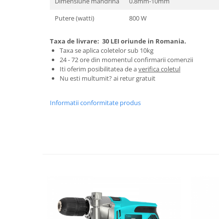
Dimensiune mandrina
0.8mm-10mm
Tractoraș de tuns gazonul
Zootehnie
Putere (watti)
800 W
Incubatoare, oparitoare si
deplumatoare
Taxa de livrare:
30 LEI oriunde in Romania.
Taxa se aplica coletelor sub 10kg
Echipamente pentru animale
24 - 72 ore din momentul confirmarii comenzii
Aparate de tuns animale
Iti oferim posibilitatea de a
verifica coletul
Nu esti multumit? ai retur gratuit
Piese si accesorii aparate de tuns
animale
Tarcuri animale
Informatii conformitate produs
Semanatori
Masini batut stalpi si accesorii
Roabe & accesorii
Casute gradina si cutii depozitare
Mobilier gradina
Corturi, Prelate si plase de
umbrire
Lopeti zapada