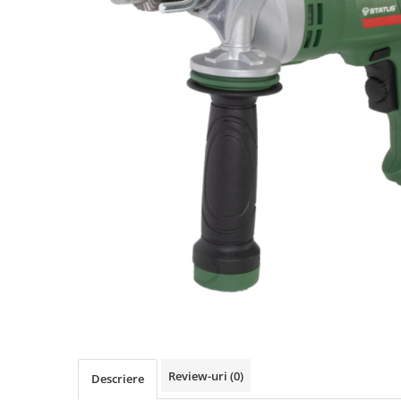
Biciclete, trotinete, triciclete
Biciclete electrice
Triciclete
Gradina
Motoburghie si accesorii
Accesorii motoburghie
Motoburghie
Drujbe, fierastraie electrice
Drujbe pe benzina
Drujbe cu acumulator
Consumabile drujbe, fierastraie
electrice
Drujbe electrice
Unelte electrice busteni
Mori cereale si batoze porumb
Review-uri
(0)
Descriere
Batoze - mori desfacat porumb