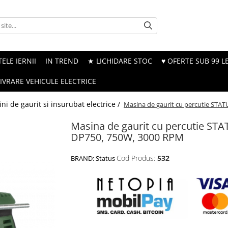
ELE IERNII
IN TREND
★ LICHIDARE STOC
♥ OFERTE SUB 99 LE
LIVRARE VEHICULE ELECTRICE
ni de gaurit si insurubat electrice /
Masina de gaurit cu percutie STA
Masina de gaurit cu percutie ST
DP750, 750W, 3000 RPM
Cod Produs:
532
BRAND:
Status