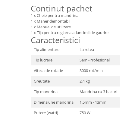
Granulatoare
Continut pachet
Mori pentru cereale
1 x Cheie pentru mandrina
Mori pentru fructe si legume
1 x Maner demontabil
1 x Manual de utilizare
Mori pentru furaje
1 x Tija pentru reglarea adancimii de gaurire
Mori pentru furaje si resturi
Caracteristici
vegetale
Motoare granulatoare
Tip alimentare
La retea
Piese si accesorii mori
Tip lucrare
Semi-Profesional
Tocatoare furaje si crengi
Viteza de rotatie
3000 rot/min
Tocatoare furaje
Greutate
2.4 kg
Consumabile si acesorii tocatoare
Tocatoare crengi
Tip mandrina
Mandrina cu 3 bacuri
Motocoase, Trimmere si Masini de
Dimensiune mandrina
1.5mm - 13mm
tuns gazon
Putere (watti)
750 W
Motocositori cu motoare 2T
Trimmere electrice
Masini de tuns gazon pe benzina