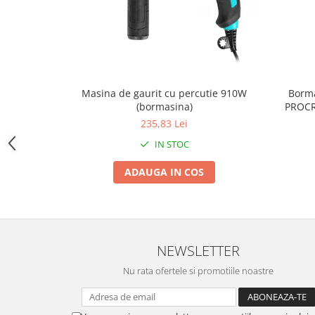
Zdrobitoare si teascuri
Teascuri
Zdrobitoare electrice
Zdrobitoare electrice & manuale
Zdrobitoare manuale
Masina de gaurit cu percutie 910W
Borma
(bormasina)
PROCR
Masini de cusut si accesorii
235,83 Lei
Articole antidaunatori gradina
IN STOC
Sere si solarii
ADAUGA IN COS
Suflante si aspiratoare exterior
Unelte altoit
Unelte manuale de gradina -
Stropitori
NEWSLETTER
Folie si plase pt plante
Nu rata ofertele si promotiile noastre
Masini de maturat manuale
Masini batut stalpi