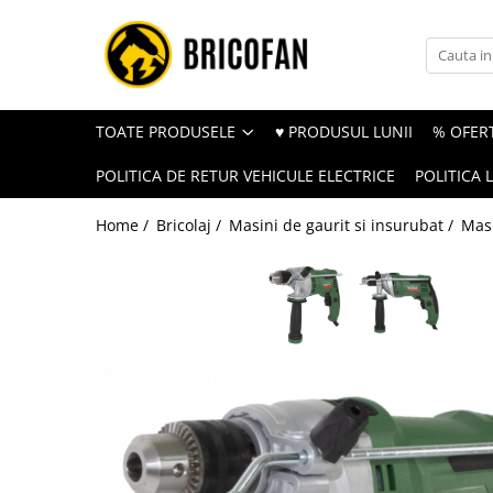
Toate Produsele
Vehicule electrice
TOATE PRODUSELE
♥ PRODUSUL LUNII
% OFERT
Atv
POLITICA DE RETUR VEHICULE ELECTRICE
POLITICA 
Cu permis
Fără permis
Home /
Bricolaj /
Masini de gaurit si insurubat /
Masi
Masini electrice
Motocross
Piese de schimb vehicule electrice
Scutere electrice
Scutere pe benzina
Tricicluri cargo fara permis
Tricicluri persoane
Trotinete electrice