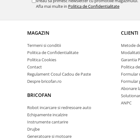
Vreau sa primesc newsletter cu promotiile magazinului.
Pentru Casa si Camping
Afla mai multe in
Politica de Confidentialitate
Aragaze, plite, piese butelii de
voiaj
Accesorii aragaze & butelii
MAGAZIN
CLIENTI
Butelii
Gratare
Termeni si conditii
Metode de
Pirostrii si accesorii pentru gatit
Politica de Confidentialitate
Modalitati
Politica Cookies
Garantia 
Plite & aragaze
Contact
Politica de
Iluminat & electrice
Regulament Cosul Cadou de Paste
Formular 
Prelungitoare & cabluri electrice
Despre bricofan.ro
Formular 
Becuri
Abonare l
Coliere plastic
BRICOFAN
Solutionare
Conectori/doze
ANPC
Robot incarcare si redresoare auto
Corpuri de iluminat
Echipamente incalzire
Lampi solare
Instrumente cantarire
Lanterne
Drujbe
Lumina de crestere pentru plante
Generatoare si motoare