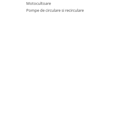
Proiectoare & lampi de lucru
Motocultoare
Pompe de circulare si recirculare
Veioze si Lampi
Cantarire
Cantare comerciale
Cantare Corporale
Aparate de spalat cu presiune si
accesorii
Accesorii aparatele de spalat cu
presiune
Aparate de spalat cu presiune
Instalatii sanitare
Articole si accesorii pentru baie
Baterii baie
Baterii bucatarie
Baterii cada
Baterii electrice
Baterii lavoar