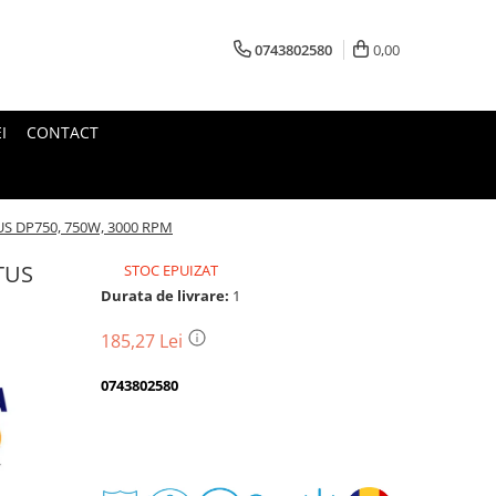
0743802580
0,00
I
CONTACT
TUS DP750, 750W, 3000 RPM
ATUS
STOC EPUIZAT
Durata de livrare:
1
185,27 Lei
0743802580
Transport
gratuit
Perioada
Magazin
De
Garantie
Deschidere
Retur
Romanesc
la
Suport
2
colet
In
a
Cele