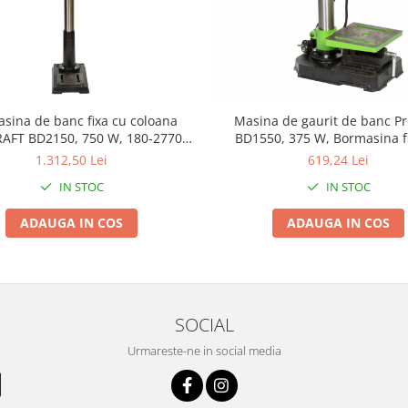
sina de banc fixa cu coloana
Masina de gaurit de banc Pr
AFT BD2150, 750 W, 180-2770
BD1550, 375 W, Bormasina f
rot/min
coloana, Model 2019 b
1.312,50 Lei
619,24 Lei
IN STOC
IN STOC
ADAUGA IN COS
ADAUGA IN COS
SOCIAL
Urmareste-ne in social media