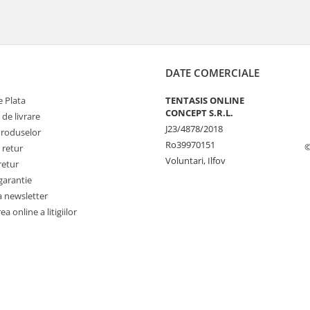
DATE COMERCIALE
 Plata
TENTASIS ONLINE
CONCEPT S.R.L.
 de livrare
J23/4878/2018
Produselor
Ro39970151
©
 retur
Voluntari, Ilfov
retur
garantie
a newsletter
a online a litigiilor