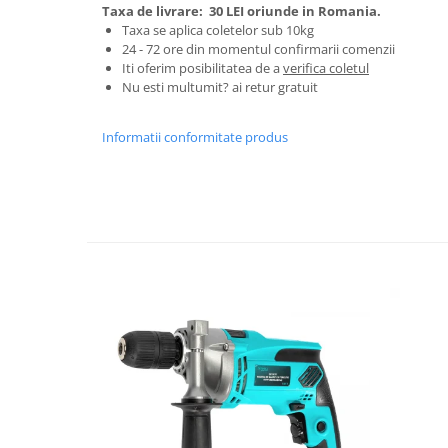
Tractoraș de tuns gazonul
Taxa de livrare:
30 LEI oriunde in Romania.
Taxa se aplica coletelor sub 10kg
Zootehnie
24 - 72 ore din momentul confirmarii comenzii
Incubatoare, oparitoare si
Iti oferim posibilitatea de a
verifica coletul
deplumatoare
Nu esti multumit? ai retur gratuit
Echipamente pentru animale
Aparate de tuns animale
Informatii conformitate produs
Piese si accesorii aparate de tuns
animale
Tarcuri animale
Semanatori
Masini batut stalpi si accesorii
Roabe & accesorii
Casute gradina si cutii depozitare
Mobilier gradina
Corturi, Prelate si plase de
umbrire
Lopeti zapada