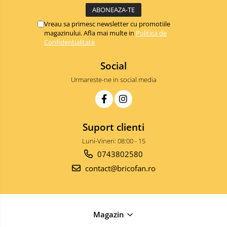
Ustensile de bucatarie
Auto
Vreau sa primesc newsletter cu promotiile
magazinului. Afla mai multe in
Politica de
Stații încărcare vehicule electrice
Confidentialitate
Anvelope auto
Social
Chingi
Clesti auto
Urmareste-ne in social media
Compresoare auto si pompe
Cricuri
Intretinere interior/exterior
Suport clienti
Modulatoare FM
Luni-Vineri: 08:00 - 15
Perii de zapada si raclete
0743802580
Pompe de transfer
contact@bricofan.ro
Decoratiuni, ornamente si articole
Craciun
Accesorii si componente craciun
Magazin
Beteala si ghirlande Craciun