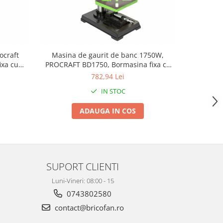
ocraft
Masina de gaurit de banc 1750W,
BD1850 
ixa cu
PROCRAFT BD1750, Bormasina fixa cu
coloana P
coloana b
782,94 Lei
IN STOC
ADAUGA IN COS
SUPORT CLIENTI
Luni-Vineri: 08:00 - 15
0743802580
contact@bricofan.ro