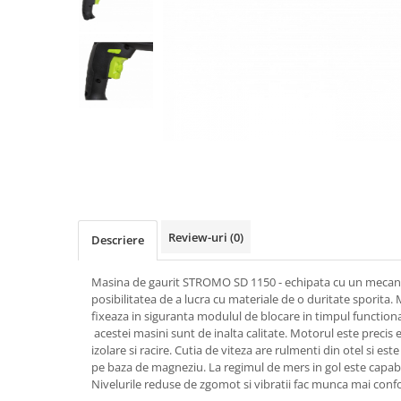
Biciclete, trotinete, triciclete
Biciclete electrice
Triciclete
Gradina
Motoburghie si accesorii
Accesorii motoburghie
Motoburghie
Drujbe, fierastraie electrice
Drujbe pe benzina
Review-uri
(0)
Descriere
Drujbe cu acumulator
Consumabile drujbe, fierastraie
Masina de gaurit STROMO SD 1150 - echipata cu un mecanism
electrice
posibilitatea de a lucra cu materiale de o duritate sporita
Drujbe electrice
fixeaza in siguranta modulul de blocare in timpul function
acestei masini sunt de inalta calitate. Motorul este precis ec
Unelte electrice busteni
izolare si racire. Cutia de viteza are rulmenti din otel si est
Mori cereale si batoze porumb
pe baza de magneziu. La regimul de mers in gol este capabi
Nivelurile reduse de zgomot si vibratii fac munca mai confo
Batoze - mori desfacat porumb