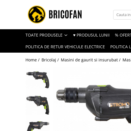
Toate Produsele
Vehicule electrice
TOATE PRODUSELE
♥ PRODUSUL LUNII
% OFERT
Atv
POLITICA DE RETUR VEHICULE ELECTRICE
POLITICA 
Cu permis
Fără permis
Home /
Bricolaj /
Masini de gaurit si insurubat /
Masi
Masini electrice
Motocross
Piese de schimb vehicule electrice
Scutere electrice
Scutere pe benzina
Tricicluri cargo fara permis
Tricicluri persoane
Trotinete electrice