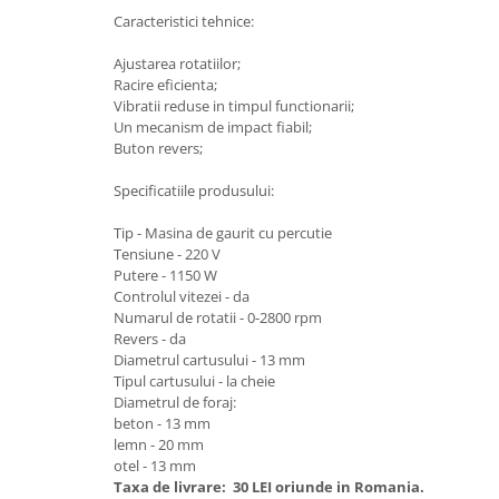
Granulatoare
Caracteristici tehnice:
Mori pentru cereale
Ajustarea rotatiilor;
Mori pentru fructe si legume
Racire eficienta;
Mori pentru furaje
Vibratii reduse in timpul functionarii;
Un mecanism de impact fiabil;
Mori pentru furaje si resturi
Buton revers;
vegetale
Motoare granulatoare
Specificatiile produsului:
Piese si accesorii mori
Tip - Masina de gaurit cu percutie
Tocatoare furaje si crengi
Tensiune - 220 V
Tocatoare furaje
Putere - 1150 W
Controlul vitezei - da
Consumabile si acesorii tocatoare
Numarul de rotatii - 0-2800 rpm
Tocatoare crengi
Revers - da
Diametrul cartusului - 13 mm
Motocoase, Trimmere si Masini de
Tipul cartusului - la cheie
tuns gazon
Diametrul de foraj:
Motocositori cu motoare 2T
beton - 13 mm
lemn - 20 mm
Trimmere electrice
otel - 13 mm
Masini de tuns gazon pe benzina
Taxa de livrare:
30 LEI oriunde in Romania.