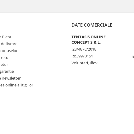
DATE COMERCIALE
 Plata
TENTASIS ONLINE
CONCEPT S.R.L.
 de livrare
J23/4878/2018
Produselor
Ro39970151
©
 retur
Voluntari, Ilfov
retur
garantie
a newsletter
a online a litigiilor