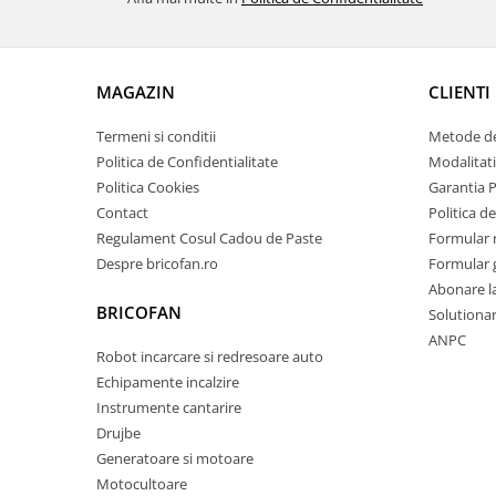
Pentru Casa si Camping
Aragaze, plite, piese butelii de
voiaj
MAGAZIN
CLIENTI
Accesorii aragaze & butelii
Butelii
Termeni si conditii
Metode de
Gratare
Politica de Confidentialitate
Modalitati
Pirostrii si accesorii pentru gatit
Politica Cookies
Garantia 
Contact
Politica de
Plite & aragaze
Regulament Cosul Cadou de Paste
Formular 
Iluminat & electrice
Despre bricofan.ro
Formular 
Prelungitoare & cabluri electrice
Abonare l
Becuri
BRICOFAN
Solutionare
Coliere plastic
ANPC
Robot incarcare si redresoare auto
Conectori/doze
Echipamente incalzire
Corpuri de iluminat
Instrumente cantarire
Lampi solare
Drujbe
Lanterne
Generatoare si motoare
Lumina de crestere pentru plante
Motocultoare