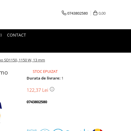
0743802580
0,00
I
CONTACT
omo SD1150, 1150 W, 13 mm
omo
STOC EPUIZAT
Durata de livrare:
1
122,37 Lei
0743802580
Transport
gratuit
Perioada
Magazin
De
Garantie
Deschidere
Retur
Romanesc
la
Suport
2
colet
In
a
Cele