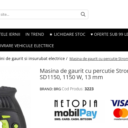
ELE IERNII
IN TREND
★ LICHIDARE STOC
♥ OFERTE SUB 99 LE
LIVRARE VEHICULE ELECTRICE
ni de gaurit si insurubat electrice /
Masina de gaurit cu percutie Str
Masina de gaurit cu percutie Str
SD1150, 1150 W, 13 mm
Cod Produs:
3223
BRAND:
BRG