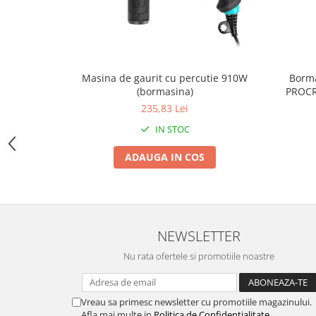
Zdrobitoare si teascuri
Teascuri
Zdrobitoare electrice
Zdrobitoare electrice & manuale
Masina de gaurit cu percutie 910W
Borma
(bormasina)
PROCR
Zdrobitoare manuale
235,83 Lei
Masini de cusut si accesorii
IN STOC
Articole antidaunatori gradina
Sere si solarii
ADAUGA IN COS
Suflante si aspiratoare exterior
Unelte altoit
Unelte manuale de gradina -
NEWSLETTER
Stropitori
Nu rata ofertele si promotiile noastre
Folie si plase pt plante
Masini de maturat manuale
Vreau sa primesc newsletter cu promotiile magazinului.
Masini batut stalpi
Afla mai multe in
Politica de Confidentialitate