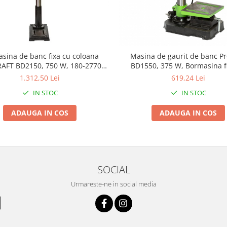
sina de banc fixa cu coloana
Masina de gaurit de banc Pr
AFT BD2150, 750 W, 180-2770
BD1550, 375 W, Bormasina f
rot/min
coloana, Model 2019 b
1.312,50 Lei
619,24 Lei
IN STOC
IN STOC
ADAUGA IN COS
ADAUGA IN COS
SOCIAL
Urmareste-ne in social media