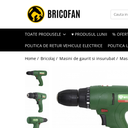
Toate Produsele
Vehicule electrice
TOATE PRODUSELE
♥ PRODUSUL LUNII
% OFERT
Atv
POLITICA DE RETUR VEHICULE ELECTRICE
POLITICA 
Cu permis
Fără permis
Home /
Bricolaj /
Masini de gaurit si insurubat /
Masi
Masini electrice
Motocross
Piese de schimb vehicule electrice
Scutere electrice
Scutere pe benzina
Tricicluri cargo fara permis
Tricicluri persoane
Trotinete electrice