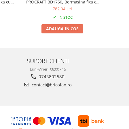
ixa cu
PROCRAFT BD1750, Bormasina fixa cu
coloana P
coloana b
782,94 Lei
IN STOC
ADAUGA IN COS
SUPORT CLIENTI
Luni-Vineri: 08:00 - 15
0743802580
contact@bricofan.ro