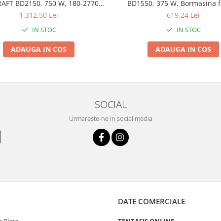
AFT BD2150, 750 W, 180-2770
BD1550, 375 W, Bormasina f
rot/min
coloana, Model 2019 b
1.312,50 Lei
619,24 Lei
IN STOC
IN STOC
ADAUGA IN COS
ADAUGA IN COS
SOCIAL
Urmareste-ne in social media
DATE COMERCIALE
 Plata
TENTASIS ONLINE