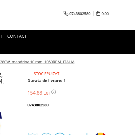
0743802580
0,00
I
CONTACT
, 280W, mandrina 10 mm, 1050RPM, ITALIA
,
STOC EPUIZAT
M,
Durata de livrare:
1
154,88 Lei
0743802580
Transport
gratuit
Perioada
Magazin
De
Garantie
Deschidere
Retur
Romanesc
la
Suport
2
colet
In
a
Cele