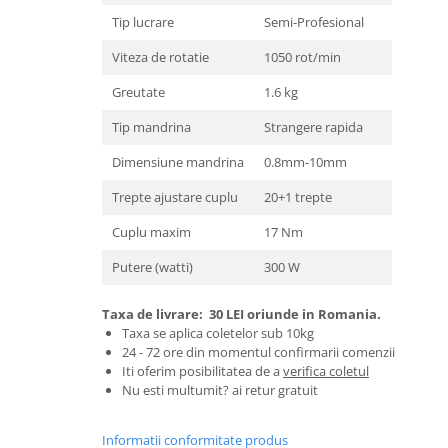
Granulatoare
Tip lucrare
Semi-Profesional
Mori pentru cereale
Viteza de rotatie
1050 rot/min
Mori pentru fructe si legume
Mori pentru furaje
Greutate
1.6 kg
Mori pentru furaje si resturi
Tip mandrina
Strangere rapida
vegetale
Dimensiune mandrina
0.8mm-10mm
Motoare granulatoare
Piese si accesorii mori
Trepte ajustare cuplu
20+1 trepte
Tocatoare furaje si crengi
Cuplu maxim
17 Nm
Tocatoare furaje
Putere (watti)
300 W
Consumabile si acesorii tocatoare
Tocatoare crengi
Taxa de livrare:
30 LEI oriunde in Romania.
Motocoase, Trimmere si Masini de
Taxa se aplica coletelor sub 10kg
tuns gazon
24 - 72 ore din momentul confirmarii comenzii
Iti oferim posibilitatea de a
verifica coletul
Motocositori cu motoare 2T
Nu esti multumit? ai retur gratuit
Trimmere electrice
Masini de tuns gazon pe benzina
Informatii conformitate produs