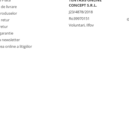
CONCEPT S.R.L.
 de livrare
J23/4878/2018
Produselor
Ro39970151
©
 retur
Voluntari, Ilfov
retur
garantie
a newsletter
a online a litigiilor