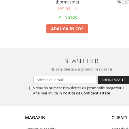
(bormasina)
PROCR
Zdrobitoare si teascuri
235,83 Lei
Teascuri
IN STOC
Zdrobitoare electrice
ADAUGA IN COS
Zdrobitoare electrice & manuale
Zdrobitoare manuale
Masini de cusut si accesorii
Articole antidaunatori gradina
NEWSLETTER
Sere si solarii
Nu rata ofertele si promotiile noastre
Suflante si aspiratoare exterior
Unelte altoit
Vreau sa primesc newsletter cu promotiile magazinului.
Unelte manuale de gradina -
Afla mai multe in
Politica de Confidentialitate
Stropitori
Folie si plase pt plante
Masini de maturat manuale
MAGAZIN
CLIENTI
Masini batut stalpi
Termeni si conditii
Metode de