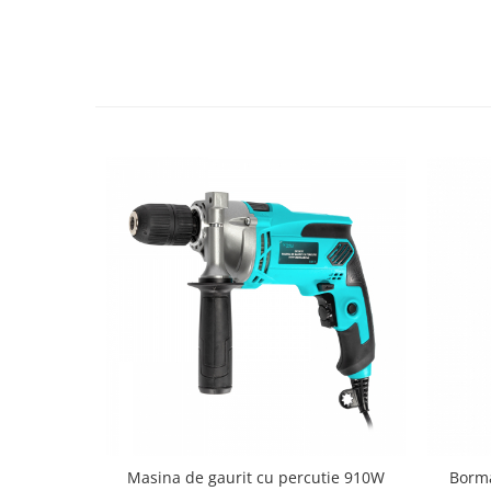
Tractoraș de tuns gazonul
Zootehnie
Incubatoare, oparitoare si
deplumatoare
Echipamente pentru animale
Aparate de tuns animale
Piese si accesorii aparate de tuns
animale
Tarcuri animale
Semanatori
Masini batut stalpi si accesorii
Roabe & accesorii
Casute gradina si cutii depozitare
Mobilier gradina
Corturi, Prelate si plase de
umbrire
Masina de gaurit cu percutie 910W
Borma
Lopeti zapada