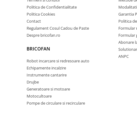
Pentru Casa si Camping
Politica de Confidentialitate
Modalitati
Aragaze, plite, piese butelii de
Politica Cookies
Garantia 
voiaj
Contact
Politica de
Accesorii aragaze & butelii
Regulament Cosul Cadou de Paste
Formular 
Despre bricofan.ro
Formular 
Butelii
Abonare l
Gratare
BRICOFAN
Solutionare
Pirostrii si accesorii pentru gatit
ANPC
Plite & aragaze
Robot incarcare si redresoare auto
Iluminat & electrice
Echipamente incalzire
Instrumente cantarire
Prelungitoare & cabluri electrice
Drujbe
Becuri
Generatoare si motoare
Coliere plastic
Motocultoare
Conectori/doze
Pompe de circulare si recirculare
Corpuri de iluminat
Lampi solare
Lanterne
Lumina de crestere pentru plante