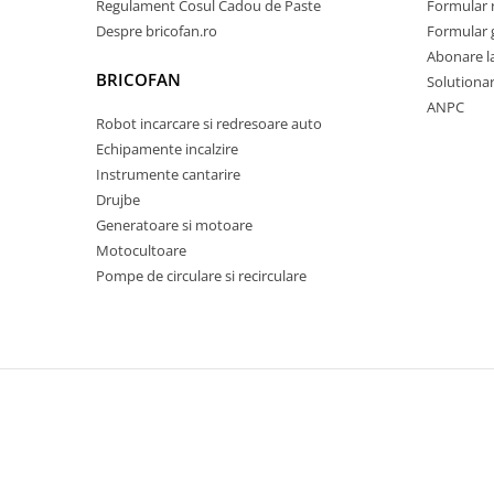
Regulament Cosul Cadou de Paste
Formular 
Pentru Casa si Camping
Despre bricofan.ro
Formular 
Aragaze, plite, piese butelii de
Abonare l
voiaj
BRICOFAN
Solutionare
Accesorii aragaze & butelii
ANPC
Robot incarcare si redresoare auto
Butelii
Echipamente incalzire
Gratare
Instrumente cantarire
Pirostrii si accesorii pentru gatit
Drujbe
Plite & aragaze
Generatoare si motoare
Iluminat & electrice
Motocultoare
Pompe de circulare si recirculare
Prelungitoare & cabluri electrice
Becuri
Coliere plastic
Conectori/doze
Corpuri de iluminat
Lampi solare
Lanterne
Lumina de crestere pentru plante