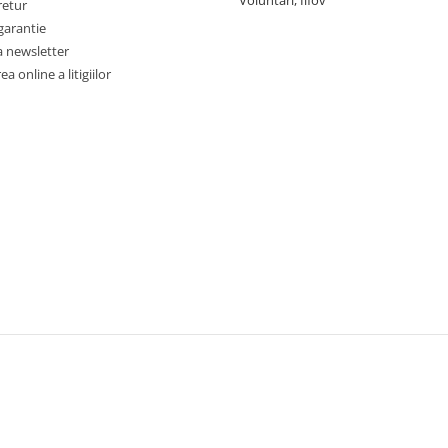
Voluntari, Ilfov
retur
garantie
a newsletter
a online a litigiilor