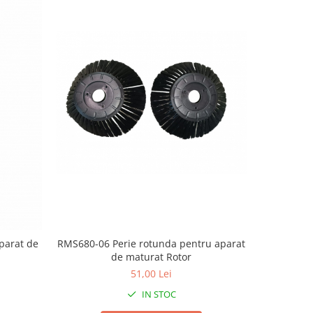
parat de
RMS680-06 Perie rotunda pentru aparat
RMS700-04 
de maturat Rotor
51,00 Lei
IN STOC