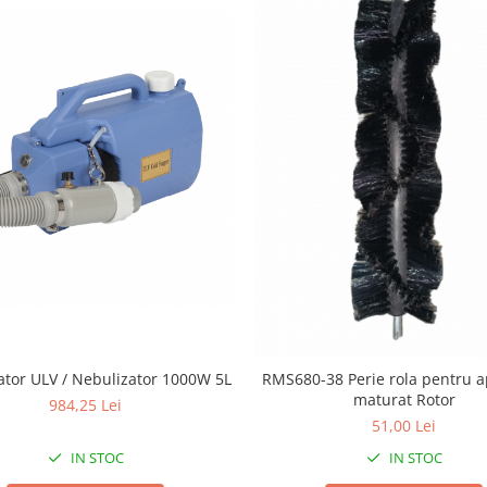
ator ULV / Nebulizator 1000W 5L
RMS680-38 Perie rola pentru a
maturat Rotor
984,25 Lei
51,00 Lei
IN STOC
IN STOC