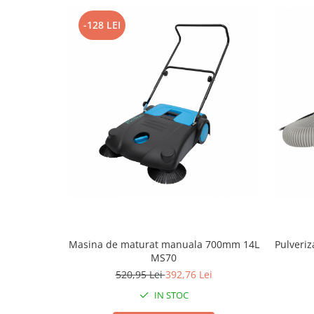
Tractoraș de tuns gazonul
Zootehnie
-128 LEI
Incubatoare, oparitoare si
deplumatoare
Echipamente pentru animale
Aparate de tuns animale
Piese si accesorii aparate de tuns
animale
Tarcuri animale
Semanatori
Masini batut stalpi si accesorii
Roabe & accesorii
Casute gradina si cutii depozitare
Masina de maturat manuala 700mm 14L
Pulveriz
Mobilier gradina
MS70
Corturi, Prelate si plase de
520,95 Lei
392,76 Lei
umbrire
IN STOC
Lopeti zapada