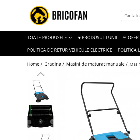
Toate Produsele
Vehicule electrice
TOATE PRODUSELE
♥ PRODUSUL LUNII
% OFERT
Atv
POLITICA DE RETUR VEHICULE ELECTRICE
POLITICA 
Cu permis
Fără permis
Home /
Gradina /
Masini de maturat manuale /
Masi
Masini electrice
Motocross
Piese de schimb vehicule electrice
Scutere electrice
Scutere pe benzina
Tricicluri cargo fara permis
Tricicluri persoane
Trotinete electrice