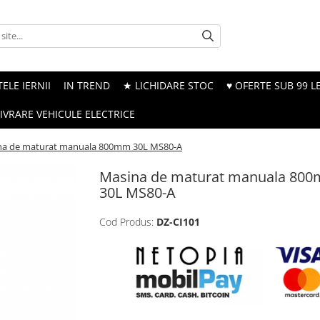
ELE IERNII
IN TREND
★ LICHIDARE STOC
♥ OFERTE SUB 99 LE
LIVRARE VEHICULE ELECTRICE
na de maturat manuala 800mm 30L MS80-A
Masina de maturat manuala 80
30L MS80-A
Cod Produs:
DZ-CI101