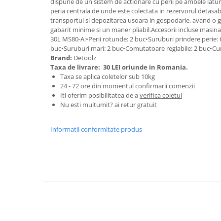
dispune de un sistem de actionare cu perii pe ambele latur
Granulatoare
peria centrala de unde este colectata in rezervorul detasa
Mori pentru cereale
transportul si depozitarea usoara in gospodarie, avand o 
gabarit minime si un maner pliabil.Accesorii incluse mas
Mori pentru fructe si legume
30L MS80-A:•Perii rotunde: 2 buc•Suruburi prindere perie: 
Mori pentru furaje
buc•Suruburi mari: 2 buc•Comutatoare reglabile: 2 buc•Cure
Brand:
Detoolz
Mori pentru furaje si resturi
Taxa de livrare:
30 LEI oriunde in Romania.
vegetale
Taxa se aplica coletelor sub 10kg
Motoare granulatoare
24 - 72 ore din momentul confirmarii comenzii
Piese si accesorii mori
Iti oferim posibilitatea de a
verifica coletul
Nu esti multumit? ai retur gratuit
Tocatoare furaje si crengi
Tocatoare furaje
Informatii conformitate produs
Consumabile si acesorii tocatoare
Tocatoare crengi
Motocoase, Trimmere si Masini de
tuns gazon
Motocositori cu motoare 2T
Trimmere electrice
Masini de tuns gazon pe benzina