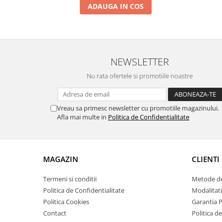
ADAUGA IN COS
Zdrobitoare si teascuri
Teascuri
Zdrobitoare electrice
Zdrobitoare electrice & manuale
NEWSLETTER
Zdrobitoare manuale
Nu rata ofertele si promotiile noastre
Masini de cusut si accesorii
Articole antidaunatori gradina
Sere si solarii
Vreau sa primesc newsletter cu promotiile magazinului.
Afla mai multe in
Politica de Confidentialitate
Suflante si aspiratoare exterior
Unelte altoit
Unelte manuale de gradina -
MAGAZIN
CLIENTI
Stropitori
Termeni si conditii
Metode de
Folie si plase pt plante
Politica de Confidentialitate
Modalitati
Masini de maturat manuale
Politica Cookies
Garantia 
Masini batut stalpi
Contact
Politica de