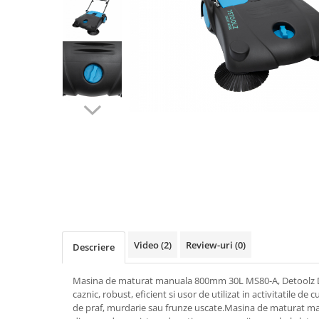
Biciclete, trotinete, triciclete
Biciclete electrice
Triciclete
Gradina
Motoburghie si accesorii
Accesorii motoburghie
Motoburghie
Drujbe, fierastraie electrice
Drujbe pe benzina
Drujbe cu acumulator
Consumabile drujbe, fierastraie
electrice
Video
(2)
Review-uri
(0)
Descriere
Drujbe electrice
Unelte electrice busteni
Masina de maturat manuala 800mm 30L MS80-A, Detoolz D
Mori cereale si batoze porumb
caznic, robust, eficient si usor de utilizat in activitatile de
de praf, murdarie sau frunze uscate.Masina de maturat 
Batoze - mori desfacat porumb