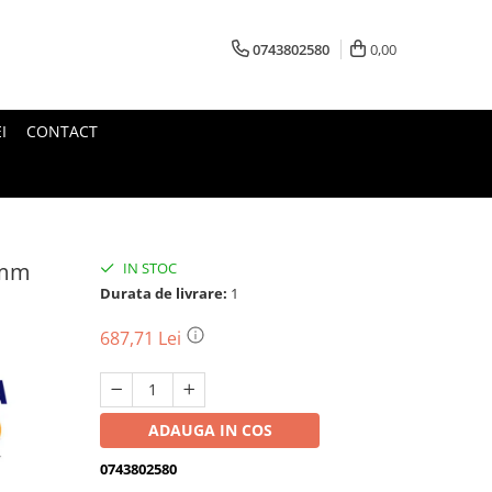
0743802580
0,00
I
CONTACT
0mm
IN STOC
Durata de livrare:
1
687,71 Lei
ADAUGA IN COS
0743802580