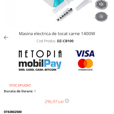
Biciclete, trotinete, triciclete
Biciclete electrice
Triciclete
Gradina
Masina electrica de tocat carne 1400W
Motoburghie si accesorii
Cod Produs:
DZ-CB100
Accesorii motoburghie
Motoburghie
Drujbe, fierastraie electrice
Drujbe pe benzina
Drujbe cu acumulator
Consumabile drujbe, fierastraie
electrice
STOC EPUIZAT
Drujbe electrice
Durata de livrare:
1
Unelte electrice busteni
296,97 Lei
Mori cereale si batoze porumb
Batoze - mori desfacat porumb
0743802580