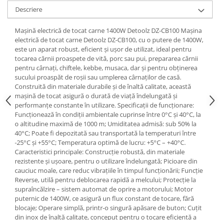
Tractoraș de tuns gazonul
Descriere
Zootehnie
Incubatoare, oparitoare si
Mașină electrică de tocat carne 1400W Detoolz DZ-CB100 Mașina
electrică de tocat carne Detoolz DZ-CB100, cu o putere de 1400W,
deplumatoare
este un aparat robust, eficient și ușor de utilizat, ideal pentru
Echipamente pentru animale
tocarea cărnii proaspete de vită, porc sau pui, prepararea cărnii
Aparate de tuns animale
pentru cârnați, chiftele, kebbe, musaca, dar și pentru obținerea
sucului proaspăt de roșii sau umplerea cârnaților de casă.
Piese si accesorii aparate de tuns
Construită din materiale durabile și de înaltă calitate, această
animale
mașină de tocat asigură o durată de viață îndelungată și
Tarcuri animale
performanțe constante în utilizare. Specificații de funcționare:
Semanatori
Funcționează în condiții ambientale cuprinse între 0°C și 40°C, la
o altitudine maximă de 1000 m; Umiditatea admisă: sub 50% la
Masini batut stalpi si accesorii
40°C; Poate fi depozitată sau transportată la temperaturi între
-25°C și +55°C; Temperatura optimă de lucru: +5°C – +40°C.
Roabe & accesorii
Caracteristici principale: Construcție robustă, din materiale
Casute gradina si cutii depozitare
rezistente și ușoare, pentru o utilizare îndelungată; Picioare din
cauciuc moale, care reduc vibrațiile în timpul funcționării; Funcție
Mobilier gradina
Reverse, utilă pentru deblocarea rapidă a melcului; Protecție la
supraîncălzire – sistem automat de oprire a motorului; Motor
Corturi, Prelate si plase de
puternic de 1400W, ce asigură un flux constant de tocare, fără
umbrire
blocaje; Operare simplă, printr-o singură apăsare de buton; Cuțit
Lopeti zapada
din inox de înaltă calitate, conceput pentru o tocare eficientă a