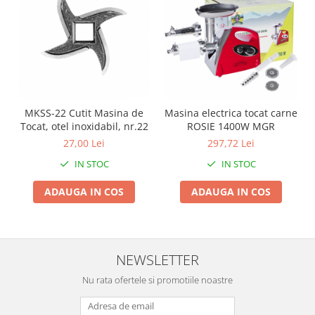
Pentru Casa si Camping
Aragaze, plite, piese butelii de
voiaj
Accesorii aragaze & butelii
Butelii
Gratare
MKSS-22 Cutit Masina de
Masina electrica tocat carne
Pirostrii si accesorii pentru gatit
Tocat, otel inoxidabil, nr.22
ROSIE 1400W MGR
Plite & aragaze
27,00 Lei
297,72 Lei
Iluminat & electrice
IN STOC
IN STOC
Prelungitoare & cabluri electrice
ADAUGA IN COS
ADAUGA IN COS
Becuri
Coliere plastic
Conectori/doze
Corpuri de iluminat
NEWSLETTER
Lampi solare
Nu rata ofertele si promotiile noastre
Lanterne
Lumina de crestere pentru plante