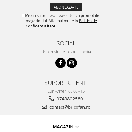
Proiectoare & lampi de lucru
Veioze si Lampi
Vreau sa primesc newsletter cu promotiile
Cantarire
magazinului. Afla mai multe in
Politica de
Confidentialitate
Cantare comerciale
Cantare Corporale
SOCIAL
Aparate de spalat cu presiune si
accesorii
Urmareste-ne in social media
Accesorii aparatele de spalat cu
presiune
Aparate de spalat cu presiune
Instalatii sanitare
SUPORT CLIENTI
Articole si accesorii pentru baie
Luni-Vineri: 08:00 - 15
Baterii baie
0743802580
Baterii bucatarie
contact@bricofan.ro
Baterii cada
Baterii electrice
MAGAZIN
Baterii lavoar