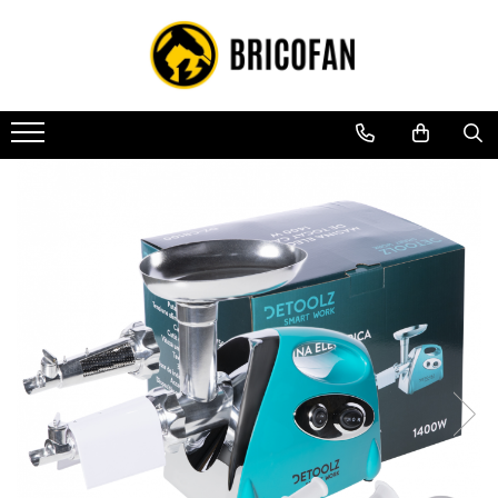
Toate Produsele
Vehicule electrice
Atv
Cu permis
Fără permis
Masini electrice
Motocross
Piese de schimb vehicule electrice
Scutere electrice
Scutere pe benzina
Tricicluri cargo fara permis
Tricicluri persoane
Trotinete electrice