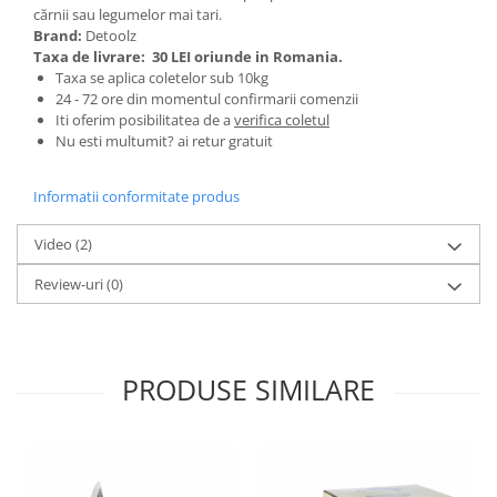
cărnii sau legumelor mai tari.
Zdrobitoare si teascuri
Brand:
Detoolz
Taxa de livrare:
30 LEI oriunde in Romania.
Teascuri
Taxa se aplica coletelor sub 10kg
Zdrobitoare electrice
24 - 72 ore din momentul confirmarii comenzii
Zdrobitoare electrice & manuale
Iti oferim posibilitatea de a
verifica coletul
Nu esti multumit? ai retur gratuit
Zdrobitoare manuale
Masini de cusut si accesorii
Informatii conformitate produs
Articole antidaunatori gradina
Sere si solarii
Video
(2)
Suflante si aspiratoare exterior
Review-uri
(0)
Unelte altoit
Unelte manuale de gradina -
Stropitori
PRODUSE SIMILARE
Folie si plase pt plante
Masini de maturat manuale
Masini batut stalpi