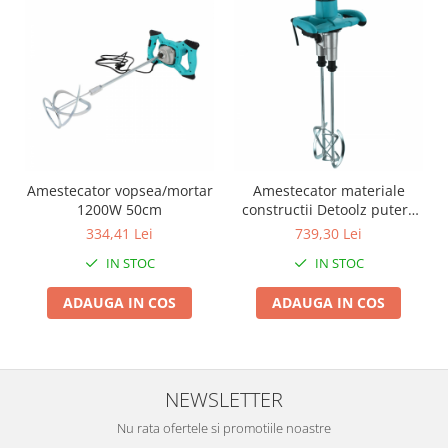
Clesti auto
Compresoare auto si pompe
Cricuri
Intretinere interior/exterior
Modulatoare FM
Perii de zapada si raclete
Pompe de transfer
Decoratiuni, ornamente si articole
Amestecator vopsea/mortar
Amestecator materiale
Craciun
1200W 50cm
constructii Detoolz putere
1800W, 2 palete
334,41 Lei
739,30 Lei
Accesorii si componente craciun
Beteala si ghirlande Craciun
IN STOC
IN STOC
Brazi de Craciun
ADAUGA IN COS
ADAUGA IN COS
Costume Craciun
Decoratiuni luminoase exterioare &
interioare
Figurine muzicale
NEWSLETTER
Figurine si decoratiuni Craciun
Nu rata ofertele si promotiile noastre
Furtun - Tub - rola craciun