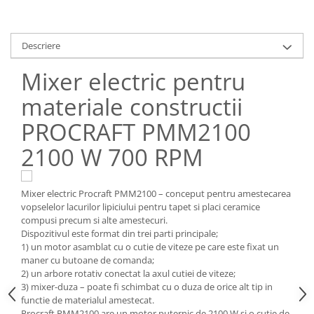
Scule pneumatice
Teascuri
Kituri de siguranta si supravietuire
Ridicare greutati
Zdrobitoare electrice
Kit-uri siguranta auto
Accesorii pentru macarale
Zdrobitoare electrice & manuale
Descriere
Kit-uri Supravietuire si Accesorii
Macarale electrice
Zdrobitoare manuale
Camping
Mixer electric pentru
Macarale manuale
Masini de cusut si accesorii
Curatenie si menaj
Aparate si instrumente de masurat
materiale constructii
Articole antidaunatori gradina
Accesorii ingrijire casa
Rulete
PROCRAFT PMM2100
Sere si solarii
Accesorii maturi, mopuri si galeti
Telemetre, nivele, sublere
Aparate de calcat
Suflante si aspiratoare exterior
2100 W 700 RPM
Masini de polisat
Aspiratoare electrice
Unelte altoit
Rindele electrice
Cutii depozitare diverse
Unelte manuale de gradina -
Mixer electric Procraft PMM2100 – conceput pentru amestecarea
Cutii depozitare medicamente
Pistoale electrice aer cald si vopsit
vopselelor lacurilor lipiciului pentru tapet si placi ceramice
Stropitori
Cutii pentru chei
Pistoale electrice aer cald
compusi precum si alte amestecuri.
Folie si plase pt plante
Dispozitivul este format din trei parti principale;
Dulapuri si rafturi de depozitare
Pistoale electrice de vopsit
1) un motor asamblat cu o cutie de viteze pe care este fixat un
Masini de maturat manuale
Maturi, mopuri si galeti
Echipamente de protectie
maner cu butoane de comanda;
Organizatoare imbracaminte si
Masini batut stalpi
2) un arbore rotativ conectat la axul cutiei de viteze;
Cizme, bocanci, pantofi si galosi
incaltaminte
3) mixer-duza – poate fi schimbat cu o duza de orice alt tip in
Manusi si palmare
functie de materialul amestecat.
Perii de curatare
Procraft PMM2100 are un motor puternic de 2100 W si o cutie de