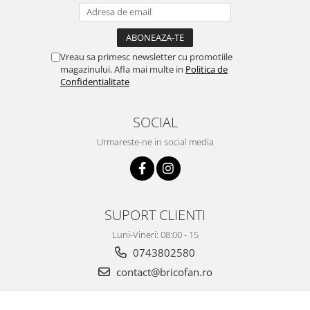
Instalatii Craciun 220V
Instalatii cu baterii
Instalatii de Craciun
Vreau sa primesc newsletter cu promotiile
Instalatii liniare si role de furtun
magazinului. Afla mai multe in
Politica de
luminos
Confidentialitate
Instalatii liniare/sir
Instalatii perdea
SOCIAL
Instalatii plasa
Urmareste-ne in social media
Instalatii Solare
Instalatii turturi-franjuri
Liniare 220V
Perdea 220V
SUPORT CLIENTI
Plasa 220V
Luni-Vineri: 08:00 - 15
Turturi/Franjuri 220V
0743802580
Diverse pentru casa si camping
contact@bricofan.ro
Feronerie
Balamale si zavoare