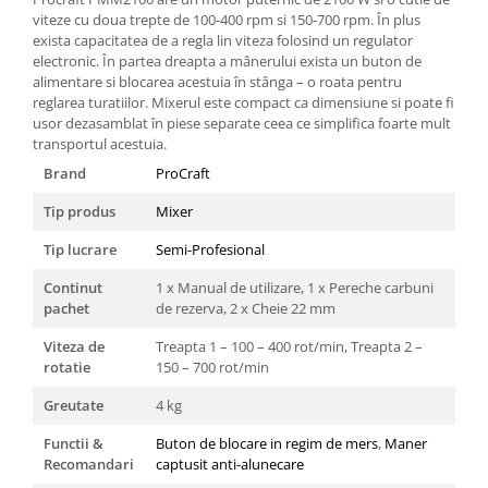
Ochelari si casti de protectie
Perii si aparate scame
viteze cu doua trepte de 100-400 rpm si 150-700 rpm. În plus
Statii si pistoale de lipit
Stergatoare geam
exista capacitatea de a regla lin viteza folosind un regulator
electronic. În partea dreapta a mânerului exista un buton de
Statii si pistoale de lipit
Umerase pentru haine si suporturi
alimentare si blocarea acestuia în stânga – o roata pentru
Accesorii, consumabile, piese
Uscatoare si standere haine
reglarea turatiilor. Mixerul este compact ca dimensiune si poate fi
usor dezasamblat în piese separate ceea ce simplifica foarte mult
Bucatarie si electrocasnice
Accesorii
transportul acestuia.
Acumulatori si incarcatoare scule
Masini de carnati si accesorii
Brand
ProCraft
electrice
Espressoare si cafetiere
Discuri taiere
Tip produs
Mixer
Masini de piper si nuci
Strung
Accesorii si consumabile masini de
Tip lucrare
Semi-Profesional
tocat carne
Scule de mana
Continut
1 x Manual de utilizare, 1 x Pereche carbuni
Autocolant de bucatarie
Accesorii masini de taiat placi
pachet
de rezerva, 2 x Cheie 22 mm
Blendere
ceramice
Viteza de
Treapta 1 – 100 – 400 rot/min, Treapta 2 –
Ceaune
Accesorii placi ceramice
rotatie
150 – 700 rot/min
Dozatoare
Carabine, vartejuri, belciuge
Greutate
4 kg
Fete de masa
Clesti si truse de sertizare
Fierbatoare
Fierastraie manuale
Functii &
Buton de blocare in regim de mers
,
Maner
Friteuze
Foarfeci constructii
Recomandari
captusit anti-alunecare