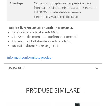
Genti Termoizolante Mancare
Masini de taiat placi ceramice
Avantaje
Cablu VDE cu captusire neopren, Carcasa
Magneti de frigider
Patenti si clesti
frontala din aliaj aluminiu, Clasa de siguranta
EN 60745, Izolatie dubla a pieselor
Masini de tocat manuale
Topoare
electronice, Marca certificata UE
Masini tocat carne electrice
Truse, seturi si alte scule de mana
Mixere
Compactoare
Taxa de livrare:
30 LEI oriunde in Romania.
Oale si Cratite
Taxa se aplica coletelor sub 10kg
Scule Emtop
24 - 72 ore din momentul confirmarii comenzii
Oale sub presiune
Scule multifunctionale
Iti oferim posibilitatea de a
verifica coletul
Pahare / Sticle cu Pai / Cani termos
Nu esti multumit? ai retur gratuit
Tăietor beton
Palnii
Storcatoare
Informatii conformitate produs
Tavi copt
Review-uri
(0)
Tigai
Ustensile de bucatarie
Auto
Stații încărcare vehicule electrice
PRODUSE SIMILARE
Anvelope auto
Chingi