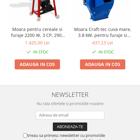
Proiectoare & lampi de lucru
Veioze si Lampi
Cantarire
Moara pentru cereale si
Moara Craft-tec cuva mare,
Cantare comerciale
furaje 2200 W, 3 CP, 2900
3.8 kW, pentru furaje si
Cantare Corporale
rot/min, 600 kg/h MHK-20
cereale nr.4 MX426
1.425,00 Lei
437,23 Lei
Aparate de spalat cu presiune si
ELEFANT
accesorii
IN STOC
IN STOC
Accesorii aparatele de spalat cu
ADAUGA IN COS
ADAUGA IN COS
presiune
Aparate de spalat cu presiune
Instalatii sanitare
NEWSLETTER
Articole si accesorii pentru baie
Baterii baie
Nu rata ofertele si promotiile noastre
Baterii bucatarie
Baterii cada
Baterii electrice
Baterii lavoar
Vreau sa primesc newsletter cu promotiile