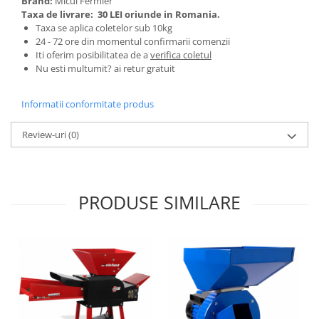
Brand:
Micul Fermier
Pentru Casa si Camping
Taxa de livrare:
30 LEI oriunde in Romania.
Aragaze, plite, piese butelii de
Taxa se aplica coletelor sub 10kg
24 - 72 ore din momentul confirmarii comenzii
voiaj
Iti oferim posibilitatea de a
verifica coletul
Accesorii aragaze & butelii
Nu esti multumit? ai retur gratuit
Butelii
Gratare
Informatii conformitate produs
Pirostrii si accesorii pentru gatit
Review-uri
(0)
Plite & aragaze
Iluminat & electrice
Prelungitoare & cabluri electrice
PRODUSE SIMILARE
Becuri
Coliere plastic
Conectori/doze
Corpuri de iluminat
Lampi solare
Lanterne
Lumina de crestere pentru plante