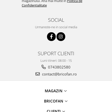
magazinului. Afla mai multe in
Politica de
Chiuvete bucatarie compozit
Confidentialitate
Chiuvete inox
Coloane de dus
SOCIAL
Robineti
Urmareste-ne in social media
Scari
Tapet 3D Autoadeziv
Climatizare si echipamente de
incalzire
SUPORT CLIENTI
Aere conditionate
Luni-Vineri: 08:00 - 15
Echipamente pt incalzire
0743802580
Panouri solare
contact@bricofan.ro
Paturi electrice cu incalzire
Sobe pe lemne
Umidificatoare
MAGAZIN
Ventilatoare
BRICOFAN
Kituri de siguranta si supravietuire
Kit-uri siguranta auto
CLIENTI