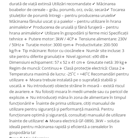
durată de viață extinsă Utilizări recomandate ✔ Măcinarea
Zdrobitoare si teascuri
boabelor de cereale – grâu, porumb, orz, ovăz, secară✔ Tocarea
știuleților de porumb întregi – pentru producerea uruielii✔
Teascuri
Măcinarea fânului uscat și a paielor – pentru utilizare în hrana
Zdrobitoare electrice
animalelor✔ Producerea de uruială și făină furajeră – pentru
Zdrobitoare electrice & manuale
hrana animalelor✔ Utilizare în gospodării și ferme mici Specificații
tehnice 🔹 Putere motor: 3kW / 4CP🔹 Tensiune alimentare: 230V
Zdrobitoare manuale
/ 50Hz🔹 Turație motor: 3000 rpm🔹 Productivitate: 200-500
Masini de cusut si accesorii
kg/h🔹 Tip măcinare: Rotor cu ciocănele🔹 Număr site incluse: 3
site pentru diferite granulații🔹 Nivel zgomot: ≤90 dB🔹
Articole antidaunatori gradina
Dimensiuni echipament: 57 x 52 x 41 cm🔹 Greutate netă: 39 kg🔹
Sere si solarii
Regim de muncă: Continuu🔹 Clasă protecție electrică: Clasa 2🔹
Temperatura maximă de lucru: -25˚C ÷ +40˚C Recomandări pentru
Suflante si aspiratoare exterior
utilizare 🔹 Moara trebuie instalată pe o suprafață stabilă și
uscată.🔹 Nu introduceți obiecte străine în moară – există riscul
Unelte altoit
de avariere.🔹 Nu folosiți moara în medii umede sau cu pericol de
Unelte manuale de gradina -
explozie.🔹 Nu introduceți mâna în zona de alimentare în timpul
funcționării!🔹 Înainte de prima utilizare, citiți manualul de
Stropitori
utilizare pentru siguranță și performanță maximă. Pentru
Folie si plase pt plante
funcționare optimă și siguranță, consultați manualul de utilizare
înainte de utilizare! 🔥 Moara electrică GF-0890, 3kW – soluția
Masini de maturat manuale
ideală pentru măcinarea rapidă și eficientă a cerealelor în
Masini batut stalpi
gospodăria ta!