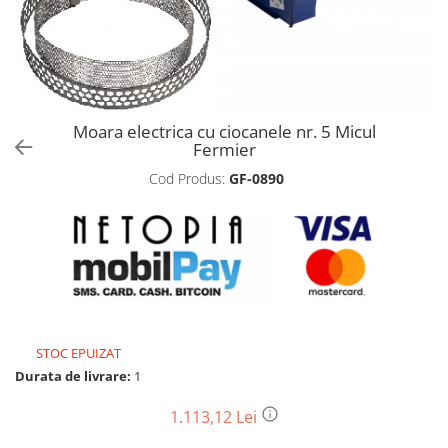
Biciclete, trotinete, triciclete
Biciclete electrice
Triciclete
Gradina
Moara electrica cu ciocanele nr. 5 Micul
Motoburghie si accesorii
Fermier
Accesorii motoburghie
Cod Produs:
GF-0890
Motoburghie
Drujbe, fierastraie electrice
Drujbe pe benzina
Drujbe cu acumulator
Consumabile drujbe, fierastraie
electrice
Drujbe electrice
STOC EPUIZAT
Durata de livrare:
1
Unelte electrice busteni
Mori cereale si batoze porumb
1.113,12 Lei
Batoze - mori desfacat porumb