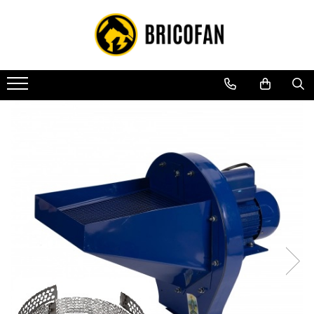
Toate Produsele
Vehicule electrice
Atv
Cu permis
Fără permis
Masini electrice
Motocross
Piese de schimb vehicule electrice
Scutere electrice
Scutere pe benzina
Tricicluri cargo fara permis
Tricicluri persoane
Trotinete electrice