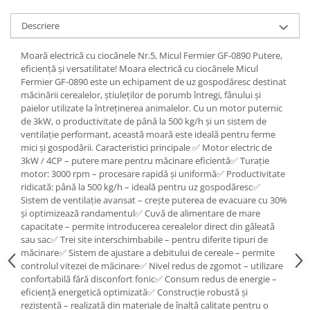
Tractoraș de tuns gazonul
Zootehnie
Descriere
Incubatoare, oparitoare si
Moară electrică cu ciocănele Nr.5, Micul Fermier GF-0890 Putere,
deplumatoare
eficiență și versatilitate! Moara electrică cu ciocănele Micul
Echipamente pentru animale
Fermier GF-0890 este un echipament de uz gospodăresc destinat
Aparate de tuns animale
măcinării cerealelor, știuleților de porumb întregi, fânului și
paielor utilizate la întreținerea animalelor. Cu un motor puternic
Piese si accesorii aparate de tuns
de 3kW, o productivitate de până la 500 kg/h și un sistem de
animale
ventilație performant, această moară este ideală pentru ferme
Tarcuri animale
mici și gospodării. Caracteristici principale ✅ Motor electric de
Semanatori
3kW / 4CP – putere mare pentru măcinare eficientă✅ Turație
motor: 3000 rpm – procesare rapidă și uniformă✅ Productivitate
Masini batut stalpi si accesorii
ridicată: până la 500 kg/h – ideală pentru uz gospodăresc✅
Sistem de ventilație avansat – crește puterea de evacuare cu 30%
Roabe & accesorii
și optimizează randamentul✅ Cuvă de alimentare de mare
Casute gradina si cutii depozitare
capacitate – permite introducerea cerealelor direct din găleată
sau sac✅ Trei site interschimbabile – pentru diferite tipuri de
Mobilier gradina
măcinare✅ Sistem de ajustare a debitului de cereale – permite
controlul vitezei de măcinare✅ Nivel redus de zgomot – utilizare
Corturi, Prelate si plase de
confortabilă fără disconfort fonic✅ Consum redus de energie –
umbrire
eficiență energetică optimizată✅ Construcție robustă și
Lopeti zapada
rezistentă – realizată din materiale de înaltă calitate pentru o