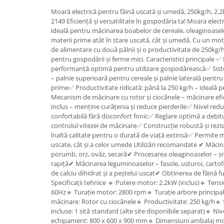
Granulatoare
Moară electrică pentru făină uscată și umedă, 250kg/h, 2.2
Mori pentru cereale
2149 Eficiență și versatilitate în gospodăria ta! Moara elec
ideală pentru măcinarea boabelor de cereale, oleaginoaselo
Mori pentru fructe si legume
materii prime atât în stare uscată, cât și umedă. Cu un mo
Mori pentru furaje
de alimentare cu două pâlnii și o productivitate de 250kg/
Mori pentru furaje si resturi
pentru gospodării și ferme mici. Caracteristici principale ✅
performanță optimă pentru utilizare gospodărească✅ Sist
vegetale
– palnie superioară pentru cereale și palnie laterală pentru
Motoare granulatoare
prime✅ Productivitate ridicată: până la 250 kg/h – ideală 
Piese si accesorii mori
Mecanism de măcinare cu rotor și ciocănele – măcinare efi
inclus – menține curățenia și reduce pierderile✅ Nivel redu
Tocatoare furaje si crengi
confortabilă fără disconfort fonic✅ Reglare optimă a debit
Tocatoare furaje
controlul vitezei de măcinare✅ Construcție robustă și rezis
înaltă calitate pentru o durată de viață extinsă✅ Permite 
Consumabile si acesorii tocatoare
uscate, cât și a celor umede Utilizări recomandate ✔ Măcin
Tocatoare crengi
porumb, orz, ovăz, secară✔ Procesarea oleaginoaselor – șro
Motocoase, Trimmere si Masini de
rapiță✔ Măcinarea leguminoaselor – fasole, usturoi, cartofi
tuns gazon
de calciu dihidrat și a peștelui uscat✔ Obținerea de făină 
Specificații tehnice 🔹 Putere motor: 2.2kW (inclus)🔹 Tens
Motocositori cu motoare 2T
60Hz🔹 Turație motor: 2800 rpm🔹 Turație arbore princip
Trimmere electrice
măcinare: Rotor cu ciocănele🔹 Productivitate: 250 kg/h🔹
incluse: 1 sită standard (alte site disponibile separat)🔹 
Masini de tuns gazon pe benzina
echipament: 800 x 600 x 900 mm🔹 Dimensiuni ambalaj mo