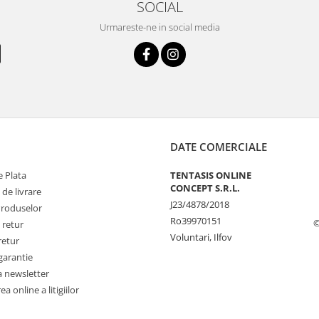
SOCIAL
Urmareste-ne in social media
DATE COMERCIALE
 Plata
TENTASIS ONLINE
CONCEPT S.R.L.
 de livrare
J23/4878/2018
Produselor
Ro39970151
©
 retur
Voluntari, Ilfov
retur
garantie
a newsletter
a online a litigiilor