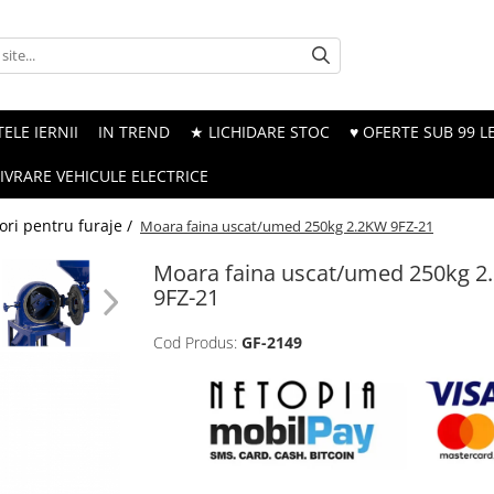
ELE IERNII
IN TREND
★ LICHIDARE STOC
♥ OFERTE SUB 99 LE
LIVRARE VEHICULE ELECTRICE
ri pentru furaje /
Moara faina uscat/umed 250kg 2.2KW 9FZ-21
Moara faina uscat/umed 250kg 2
9FZ-21
Cod Produs:
GF-2149