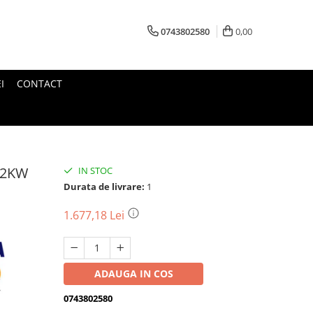
0743802580
0,00
I
CONTACT
.2KW
IN STOC
Durata de livrare:
1
1.677,18 Lei
ADAUGA IN COS
0743802580