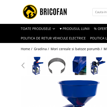
Toate Produsele
Vehicule electrice
TOATE PRODUSELE
♥ PRODUSUL LUNII
% OFERT
Atv
POLITICA DE RETUR VEHICULE ELECTRICE
POLITICA 
Cu permis
Fără permis
Home /
Gradina /
Mori cereale si batoze porumb /
Mo
Masini electrice
Motocross
Piese de schimb vehicule electrice
Scutere electrice
Scutere pe benzina
Tricicluri cargo fara permis
Tricicluri persoane
Trotinete electrice