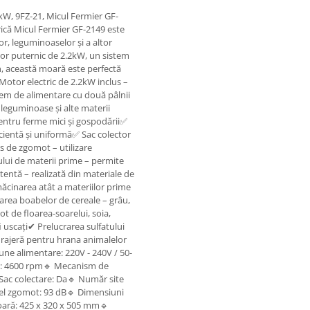
kW, 9FZ-21, Micul Fermier GF-
trică Micul Fermier GF-2149 este
r, leguminoaselor și a altor
tor puternic de 2.2kW, un sistem
h, această moară este perfectă
 Motor electric de 2.2kW inclus –
em de alimentare cu două pâlnii
 leguminoase și alte materii
pentru ferme mici și gospodării✅
cientă și uniformă✅ Sac colector
s de zgomot – utilizare
ului de materii prime – permite
tentă – realizată din materiale de
măcinarea atât a materiilor prime
area boabelor de cereale – grâu,
t de floarea-soarelui, soia,
 uscați✔ Prelucrarea sulfatului
furajeră pentru hrana animalelor
iune alimentare: 220V - 240V / 50-
al: 4600 rpm🔹 Mecanism de
 Sac colectare: Da🔹 Număr site
Nivel zgomot: 93 dB🔹 Dimensiuni
ară: 425 x 320 x 505 mm🔹