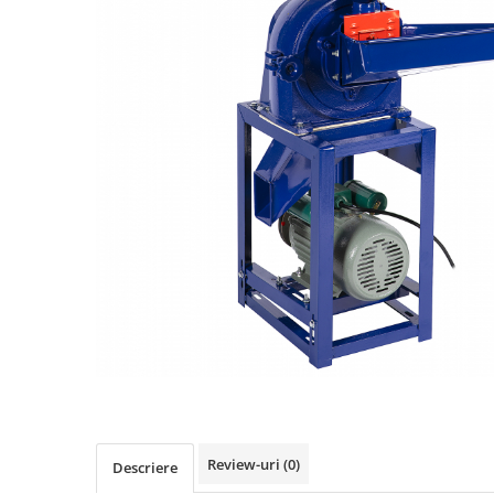
Biciclete, trotinete, triciclete
Biciclete electrice
Triciclete
Gradina
Motoburghie si accesorii
Accesorii motoburghie
Motoburghie
Drujbe, fierastraie electrice
Drujbe pe benzina
Drujbe cu acumulator
Consumabile drujbe, fierastraie
electrice
Drujbe electrice
Unelte electrice busteni
Mori cereale si batoze porumb
Review-uri
(0)
Descriere
Batoze - mori desfacat porumb