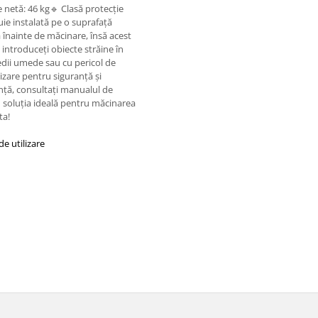
netă: 46 kg🔹 Clasă protecție
ie instalată pe o suprafață
ă înainte de măcinare, însă acest
ntroduceți obiecte străine în
edii umede sau cu pericol de
lizare pentru siguranță și
ță, consultați manualul de
 – soluția ideală pentru măcinarea
ta!
e utilizare