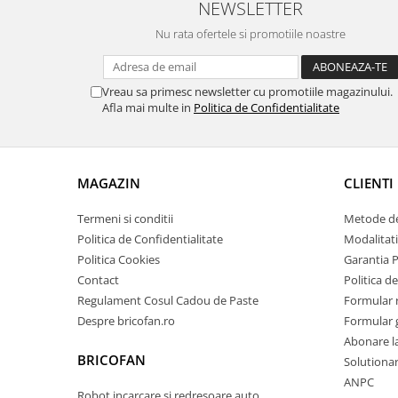
NEWSLETTER
Zdrobitoare si teascuri
Nu rata ofertele si promotiile noastre
Teascuri
Zdrobitoare electrice
Vreau sa primesc newsletter cu promotiile magazinului.
Zdrobitoare electrice & manuale
Afla mai multe in
Politica de Confidentialitate
Zdrobitoare manuale
Masini de cusut si accesorii
Articole antidaunatori gradina
MAGAZIN
CLIENTI
Sere si solarii
Termeni si conditii
Metode de
Suflante si aspiratoare exterior
Politica de Confidentialitate
Modalitati
Unelte altoit
Politica Cookies
Garantia 
Unelte manuale de gradina -
Contact
Politica de
Regulament Cosul Cadou de Paste
Formular 
Stropitori
Despre bricofan.ro
Formular 
Folie si plase pt plante
Abonare l
Masini de maturat manuale
BRICOFAN
Solutionare
ANPC
Masini batut stalpi
Robot incarcare si redresoare auto