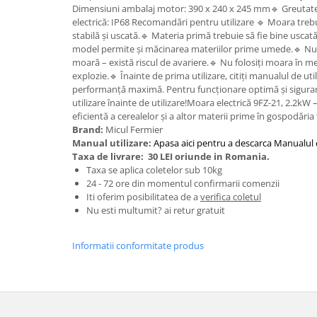
Tractoraș de tuns gazonul
Dimensiuni ambalaj motor: 390 x 240 x 245 mm🔹 Greutate 
electrică: IP68 Recomandări pentru utilizare 🔹 Moara trebu
Zootehnie
stabilă și uscată.🔹 Materia primă trebuie să fie bine uscat
Incubatoare, oparitoare si
model permite și măcinarea materiilor prime umede.🔹 Nu i
deplumatoare
moară – există riscul de avariere.🔹 Nu folosiți moara în m
explozie.🔹 Înainte de prima utilizare, citiți manualul de uti
Echipamente pentru animale
performanță maximă. Pentru funcționare optimă și siguran
Aparate de tuns animale
utilizare înainte de utilizare!Moara electrică 9FZ-21, 2.2kW
Piese si accesorii aparate de tuns
eficientă a cerealelor și a altor materii prime în gospodăria 
animale
Brand:
Micul Fermier
Manual utilizare:
Apasa aici pentru a descarca Manualul d
Tarcuri animale
Taxa de livrare:
30 LEI oriunde in Romania.
Semanatori
Taxa se aplica coletelor sub 10kg
24 - 72 ore din momentul confirmarii comenzii
Masini batut stalpi si accesorii
Iti oferim posibilitatea de a
verifica coletul
Roabe & accesorii
Nu esti multumit? ai retur gratuit
Casute gradina si cutii depozitare
Informatii conformitate produs
Mobilier gradina
Corturi, Prelate si plase de
umbrire
Lopeti zapada