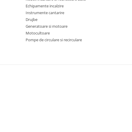
Pentru Casa si Camping
Echipamente incalzire
Aragaze, plite, piese butelii de
Instrumente cantarire
voiaj
Drujbe
Generatoare si motoare
Accesorii aragaze & butelii
Motocultoare
Butelii
Pompe de circulare si recirculare
Gratare
Pirostrii si accesorii pentru gatit
Plite & aragaze
Iluminat & electrice
Prelungitoare & cabluri electrice
Becuri
Coliere plastic
Conectori/doze
Corpuri de iluminat
Lampi solare
Lanterne
Lumina de crestere pentru plante