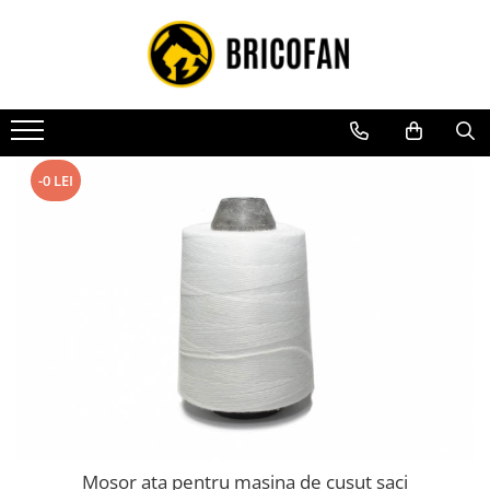
Toate Produsele
Vehicule electrice
Atv
Cu permis
-0 LEI
Fără permis
Masini electrice
Motocross
Piese de schimb vehicule electrice
Scutere electrice
Scutere pe benzina
Tricicluri cargo fara permis
Tricicluri persoane
Mosor ata pentru masina de cusut saci
Trotinete electrice