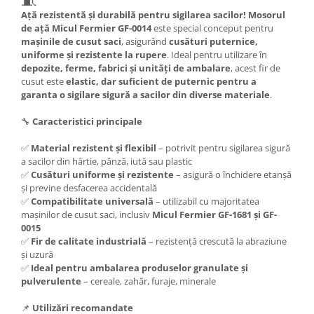
Tractoraș de tuns gazonul
Ață rezistentă și durabilă pentru sigilarea sacilor!
Mosorul
Zootehnie
de ață Micul Fermier GF-0014
este special conceput pentru
mașinile de cusut saci
, asigurând
cusături puternice,
Incubatoare, oparitoare si
uniforme și rezistente la rupere
. Ideal pentru utilizare în
deplumatoare
depozite, ferme, fabrici și unități de ambalare
, acest fir de
Echipamente pentru animale
cusut este
elastic, dar suficient de puternic pentru a
Aparate de tuns animale
garanta o sigilare sigură a sacilor din diverse materiale
.
Piese si accesorii aparate de tuns
🔧
Caracteristici principale
animale
Tarcuri animale
✅
Material rezistent și flexibil
– potrivit pentru sigilarea sigură
a sacilor din hârtie, pânză, iută sau plastic
Semanatori
✅
Cusături uniforme și rezistente
– asigură o închidere etanșă
Masini batut stalpi si accesorii
și previne desfacerea accidentală
✅
Compatibilitate universală
– utilizabil cu majoritatea
Roabe & accesorii
mașinilor de cusut saci, inclusiv
Micul Fermier GF-1681 și GF-
Casute gradina si cutii depozitare
0015
✅
Fir de calitate industrială
– rezistență crescută la abraziune
Mobilier gradina
și uzură
✅
Ideal pentru ambalarea produselor granulate și
Corturi, Prelate si plase de
pulverulente
– cereale, zahăr, furaje, minerale
umbrire
Lopeti zapada
📌
Utilizări recomandate