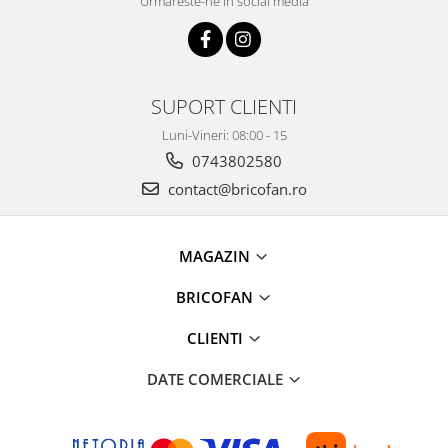
Urmareste-ne in social media
Kit-uri Supravietuire si Accesorii
Camping
Curatenie si menaj
Accesorii ingrijire casa
SUPORT CLIENTI
Accesorii maturi, mopuri si galeti
Luni-Vineri: 08:00 - 15
Aparate de calcat
0743802580
Aspiratoare electrice
contact@bricofan.ro
Cutii depozitare diverse
Cutii depozitare medicamente
Cutii pentru chei
MAGAZIN
Dulapuri si rafturi de depozitare
BRICOFAN
Maturi, mopuri si galeti
Organizatoare imbracaminte si
CLIENTI
incaltaminte
Perii de curatare
DATE COMERCIALE
Perii si aparate scame
Stergatoare geam