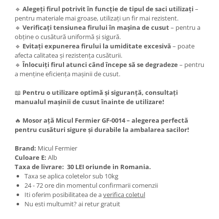
Pentru Casa si Camping
🔹
Alegeți firul potrivit în funcție de tipul de saci utilizați
–
pentru materiale mai groase, utilizați un fir mai rezistent.
Aragaze, plite, piese butelii de
🔹
Verificați tensiunea firului în mașina de cusut
– pentru a
voiaj
obține o cusătură uniformă și sigură.
Accesorii aragaze & butelii
🔹
Evitați expunerea firului la umiditate excesivă
– poate
afecta calitatea și rezistența cusăturii.
Butelii
🔹
Înlocuiți firul atunci când începe să se degradeze
– pentru
Gratare
a menține eficiența mașinii de cusut.
Pirostrii si accesorii pentru gatit
📖
Pentru o utilizare optimă și siguranță, consultați
Plite & aragaze
manualul mașinii de cusut înainte de utilizare!
Iluminat & electrice
🔥
Mosor ață Micul Fermier GF-0014 – alegerea perfectă
Prelungitoare & cabluri electrice
pentru cusături sigure și durabile la ambalarea sacilor!
Becuri
Coliere plastic
Brand:
Micul Fermier
Culoare E:
Alb
Conectori/doze
Taxa de livrare:
30 LEI oriunde in Romania.
Corpuri de iluminat
Taxa se aplica coletelor sub 10kg
24 - 72 ore din momentul confirmarii comenzii
Lampi solare
Iti oferim posibilitatea de a
verifica coletul
Lanterne
Nu esti multumit? ai retur gratuit
Lumina de crestere pentru plante