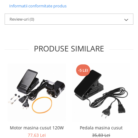
Proiectoare & lampi de lucru
Informatii conformitate produs
Veioze si Lampi
Review-uri
(0)
Cantarire
Cantare comerciale
Cantare Corporale
Aparate de spalat cu presiune si
PRODUSE SIMILARE
accesorii
Accesorii aparatele de spalat cu
presiune
-5 LEI
Aparate de spalat cu presiune
Instalatii sanitare
Articole si accesorii pentru baie
Baterii baie
Baterii bucatarie
Baterii cada
Baterii electrice
Motor masina cusut 120W
Pedala masina cusut
Baterii lavoar
77,63 Lei
35,83 Lei