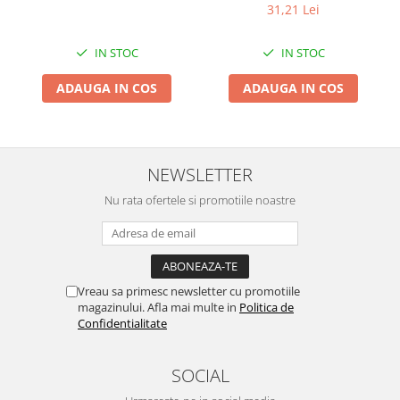
Chiuvete bucatarie compozit
31,21 Lei
Chiuvete inox
IN STOC
IN STOC
Coloane de dus
Robineti
ADAUGA IN COS
ADAUGA IN COS
Scari
Tapet 3D Autoadeziv
Climatizare si echipamente de
NEWSLETTER
incalzire
Nu rata ofertele si promotiile noastre
Aere conditionate
Echipamente pt incalzire
Panouri solare
Paturi electrice cu incalzire
Vreau sa primesc newsletter cu promotiile
Sobe pe lemne
magazinului. Afla mai multe in
Politica de
Umidificatoare
Confidentialitate
Ventilatoare
Kituri de siguranta si supravietuire
SOCIAL
Kit-uri siguranta auto