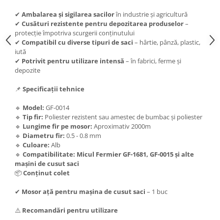
Zdrobitoare si teascuri
✔
Ambalarea și sigilarea sacilor
în industrie și agricultură
✔
Cusături rezistente pentru depozitarea produselor
–
Teascuri
protecție împotriva scurgerii conținutului
Zdrobitoare electrice
✔
Compatibil cu diverse tipuri de saci
– hârtie, pânză, plastic,
Zdrobitoare electrice & manuale
iută
✔
Potrivit pentru utilizare intensă
– în fabrici, ferme și
Zdrobitoare manuale
depozite
Masini de cusut si accesorii
📌
Specificații tehnice
Articole antidaunatori gradina
Sere si solarii
🔹
Model:
GF-0014
🔹
Tip fir:
Poliester rezistent sau amestec de bumbac și poliester
Suflante si aspiratoare exterior
🔹
Lungime fir pe mosor:
Aproximativ 2000m
🔹
Diametru fir:
0.5 - 0.8 mm
Unelte altoit
🔹
Culoare:
Alb
Unelte manuale de gradina -
🔹
Compatibilitate:
Micul Fermier GF-1681, GF-0015 și alte
mașini de cusut saci
Stropitori
📦
Conținut colet
Folie si plase pt plante
✔
Mosor ață pentru mașina de cusut saci
– 1 buc
Masini de maturat manuale
⚠️
Recomandări pentru utilizare
Masini batut stalpi