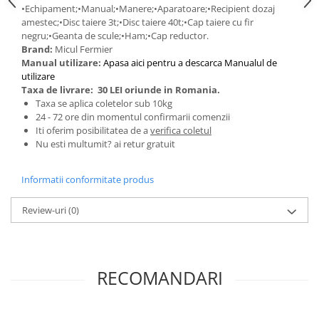
•Echipament;•Manual;•Manere;•Aparatoare;•Recipient dozaj
Zdrobitoare si teascuri
amestec;•Disc taiere 3t;•Disc taiere 40t;•Cap taiere cu fir
negru;•Geanta de scule;•Ham;•Cap reductor.
Teascuri
Brand:
Micul Fermier
Zdrobitoare electrice
Manual utilizare:
Apasa aici pentru a descarca Manualul de
Zdrobitoare electrice & manuale
utilizare
Taxa de livrare:
30 LEI oriunde in Romania.
Zdrobitoare manuale
Taxa se aplica coletelor sub 10kg
Masini de cusut si accesorii
24 - 72 ore din momentul confirmarii comenzii
Iti oferim posibilitatea de a
verifica coletul
Articole antidaunatori gradina
Nu esti multumit? ai retur gratuit
Sere si solarii
Suflante si aspiratoare exterior
Informatii conformitate produs
Unelte altoit
Review-uri
(0)
Unelte manuale de gradina -
Stropitori
Folie si plase pt plante
RECOMANDARI
Masini de maturat manuale
Masini batut stalpi