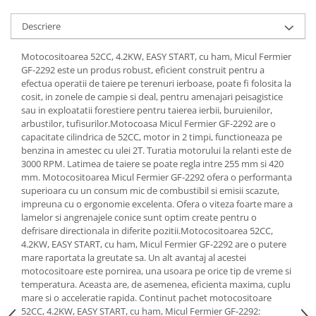
Tractoraș de tuns gazonul
Zootehnie
Descriere
Incubatoare, oparitoare si
Motocositoarea 52CC, 4.2KW, EASY START, cu ham, Micul Fermier
deplumatoare
GF-2292 este un produs robust, eficient construit pentru a
Echipamente pentru animale
efectua operatii de taiere pe terenuri ierboase, poate fi folosita la
Aparate de tuns animale
cosit, in zonele de campie si deal, pentru amenajari peisagistice
sau in exploatatii forestiere pentru taierea ierbii, buruienilor,
Piese si accesorii aparate de tuns
arbustilor, tufisurilor.Motocoasa Micul Fermier GF-2292 are o
animale
capacitate cilindrica de 52CC, motor in 2 timpi, functioneaza pe
Tarcuri animale
benzina in amestec cu ulei 2T. Turatia motorului la relanti este de
Semanatori
3000 RPM. Latimea de taiere se poate regla intre 255 mm si 420
mm. Motocositoarea Micul Fermier GF-2292 ofera o performanta
Masini batut stalpi si accesorii
superioara cu un consum mic de combustibil si emisii scazute,
impreuna cu o ergonomie excelenta. Ofera o viteza foarte mare a
Roabe & accesorii
lamelor si angrenajele conice sunt optim create pentru o
Casute gradina si cutii depozitare
defrisare directionala in diferite pozitii.Motocositoarea 52CC,
4.2KW, EASY START, cu ham, Micul Fermier GF-2292 are o putere
Mobilier gradina
mare raportata la greutate sa. Un alt avantaj al acestei
motocositoare este pornirea, una usoara pe orice tip de vreme si
Corturi, Prelate si plase de
temperatura. Aceasta are, de asemenea, eficienta maxima, cuplu
umbrire
mare si o acceleratie rapida. Continut pachet motocositoare
Lopeti zapada
52CC, 4.2KW, EASY START, cu ham, Micul Fermier GF-2292: