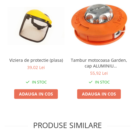
Pentru Casa si Camping
Aragaze, plite, piese butelii de
voiaj
Accesorii aragaze & butelii
Butelii
Gratare
Pirostrii si accesorii pentru gatit
Plite & aragaze
Viziera de protectie (plasa)
Tambur motocoasa Garden,
cap ALUMINIU
Iluminat & electrice
39,02 Lei
M10,Profesional
55,92 Lei
Prelungitoare & cabluri electrice
IN STOC
IN STOC
Becuri
Coliere plastic
ADAUGA IN COS
ADAUGA IN COS
Conectori/doze
Corpuri de iluminat
Lampi solare
Lanterne
PRODUSE SIMILARE
Lumina de crestere pentru plante