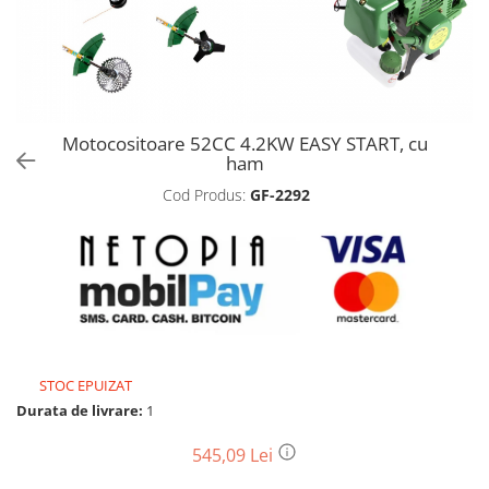
Biciclete, trotinete, triciclete
Biciclete electrice
Triciclete
Gradina
Motocositoare 52CC 4.2KW EASY START, cu
Motoburghie si accesorii
ham
Accesorii motoburghie
Cod Produs:
GF-2292
Motoburghie
Drujbe, fierastraie electrice
Drujbe pe benzina
Drujbe cu acumulator
Consumabile drujbe, fierastraie
electrice
Drujbe electrice
STOC EPUIZAT
Durata de livrare:
1
Unelte electrice busteni
Mori cereale si batoze porumb
545,09 Lei
Batoze - mori desfacat porumb