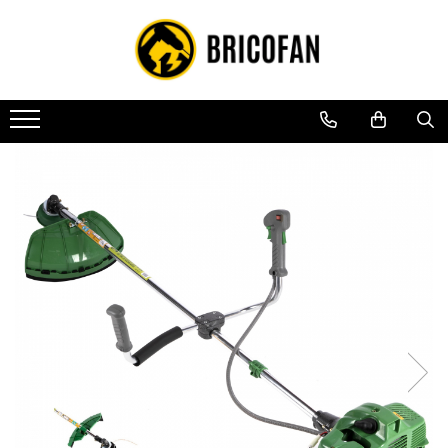
Toate Produsele
Vehicule electrice
Atv
Cu permis
Fără permis
Masini electrice
Motocross
Piese de schimb vehicule electrice
Scutere electrice
Scutere pe benzina
Tricicluri cargo fara permis
Tricicluri persoane
Trotinete electrice