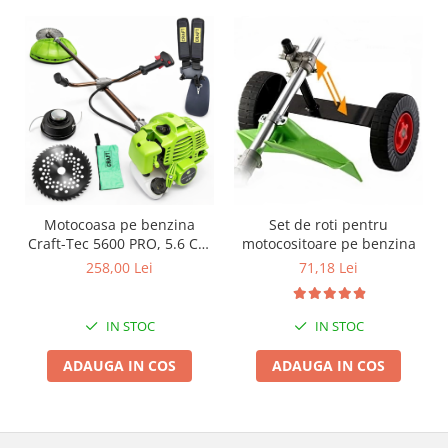
Proiectoare & lampi de lucru
Veioze si Lampi
Cantarire
Cantare comerciale
Cantare Corporale
Aparate de spalat cu presiune si
accesorii
Accesorii aparatele de spalat cu
presiune
Motocoasa pe benzina
Set de roti pentru
Aparate de spalat cu presiune
Craft-Tec 5600 PRO, 5.6 Cp,
motocositoare pe benzina
52 CC, 3 acc. incluse
258,00 Lei
71,18 Lei
Instalatii sanitare
Articole si accesorii pentru baie
Baterii baie
IN STOC
IN STOC
Baterii bucatarie
ADAUGA IN COS
ADAUGA IN COS
Baterii cada
Baterii electrice
Baterii lavoar