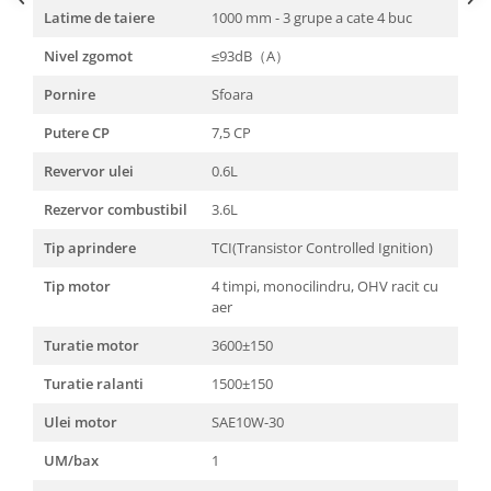
Genti Termoizolante Mancare
Masini de taiat placi ceramice
Latime de taiere
1000 mm - 3 grupe a cate 4 buc
Magneti de frigider
Patenti si clesti
Nivel zgomot
≤93dB（A）
Masini de tocat manuale
Topoare
Masini tocat carne electrice
Truse, seturi si alte scule de mana
Pornire
Sfoara
Mixere
Compactoare
Putere CP
7,5 CP
Oale si Cratite
Scule Emtop
Revervor ulei
0.6L
Oale sub presiune
Scule multifunctionale
Pahare / Sticle cu Pai / Cani termos
Rezervor combustibil
3.6L
Tăietor beton
Palnii
Tip aprindere
TCI(Transistor Controlled Ignition)
Storcatoare
Tip motor
4 timpi, monocilindru, OHV racit cu
Tavi copt
aer
Tigai
Ustensile de bucatarie
Turatie motor
3600±150
Auto
Turatie ralanti
1500±150
Stații încărcare vehicule electrice
Ulei motor
SAE10W-30
Anvelope auto
UM/bax
1
Chingi