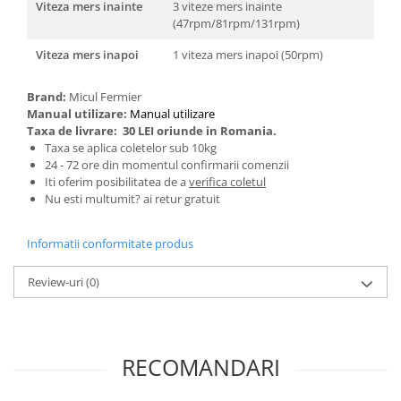
Clesti auto
Viteza mers inainte
3 viteze mers inainte
(47rpm/81rpm/131rpm)
Compresoare auto si pompe
Cricuri
Viteza mers inapoi
1 viteza mers inapoi (50rpm)
Intretinere interior/exterior
Modulatoare FM
Brand:
Micul Fermier
Manual utilizare:
Manual utilizare
Perii de zapada si raclete
Taxa de livrare:
30 LEI oriunde in Romania.
Pompe de transfer
Taxa se aplica coletelor sub 10kg
Decoratiuni, ornamente si articole
24 - 72 ore din momentul confirmarii comenzii
Craciun
Iti oferim posibilitatea de a
verifica coletul
Nu esti multumit? ai retur gratuit
Accesorii si componente craciun
Beteala si ghirlande Craciun
Informatii conformitate produs
Brazi de Craciun
Costume Craciun
Review-uri
(0)
Decoratiuni luminoase exterioare &
interioare
Figurine muzicale
RECOMANDARI
Figurine si decoratiuni Craciun
Furtun - Tub - rola craciun