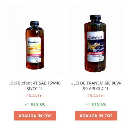
Instalatii Craciun 220V
Instalatii cu baterii
Instalatii de Craciun
Instalatii liniare si role de furtun
luminos
Instalatii liniare/sir
Instalatii perdea
Instalatii plasa
Instalatii Solare
Instalatii turturi-franjuri
Liniare 220V
Ulei Elefant 4T SAE 15W40
ULEI DE TRANSMISIE 80W-
Perdea 220V
SF/CC 1L
90 API GL4 1L
Plasa 220V
26,44 Lei
26,44 Lei
Turturi/Franjuri 220V
IN STOC
IN STOC
Diverse pentru casa si camping
ADAUGA IN COS
ADAUGA IN COS
Feronerie
Balamale si zavoare