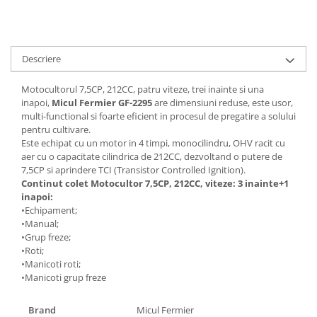
Scule pneumatice
Teascuri
Kituri de siguranta si supravietuire
Ridicare greutati
Zdrobitoare electrice
Kit-uri siguranta auto
Accesorii pentru macarale
Zdrobitoare electrice & manuale
Kit-uri Supravietuire si Accesorii
Descriere
Macarale electrice
Zdrobitoare manuale
Camping
Macarale manuale
Masini de cusut si accesorii
Curatenie si menaj
Motocultorul 7,5CP, 212CC, patru viteze, trei inainte si una
Aparate si instrumente de masurat
Articole antidaunatori gradina
inapoi,
Micul Fermier GF-2295
are dimensiuni reduse, este usor,
Accesorii ingrijire casa
multi-functional si foarte eficient in procesul de pregatire a solului
Rulete
Sere si solarii
Accesorii maturi, mopuri si galeti
pentru cultivare.
Telemetre, nivele, sublere
Este echipat cu un motor in 4 timpi, monocilindru, OHV racit cu
Aparate de calcat
Suflante si aspiratoare exterior
Masini de polisat
aer cu o capacitate cilindrica de 212CC, dezvoltand o putere de
Aspiratoare electrice
Unelte altoit
7,5CP si aprindere TCI (Transistor Controlled Ignition).
Rindele electrice
Cutii depozitare diverse
Continut colet Motocultor 7,5CP, 212CC, viteze: 3 inainte+1
Unelte manuale de gradina -
inapoi:
Cutii depozitare medicamente
Pistoale electrice aer cald si vopsit
•Echipament;
Stropitori
Cutii pentru chei
Pistoale electrice aer cald
•Manual;
Folie si plase pt plante
Dulapuri si rafturi de depozitare
•Grup freze;
Pistoale electrice de vopsit
•Roti;
Masini de maturat manuale
Maturi, mopuri si galeti
Echipamente de protectie
•Manicoti roti;
Organizatoare imbracaminte si
Masini batut stalpi
•Manicoti grup freze
Cizme, bocanci, pantofi si galosi
incaltaminte
Manusi si palmare
Perii de curatare
Brand
Micul Fermier