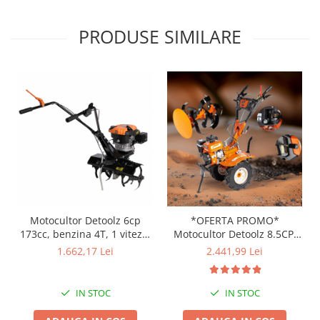
Broaste si clante
Accesorii litiere
PRODUSE SIMILARE
Accesorii pentru animale
Aparate de Masaj
Articole si accesorii birou
Electrocasnice
Storcatoare / Blendere
Mobilier
Genți de voiaj & genți
Mobilier camping
Sonerii
Motocultor Detoolz 6cp
*OFERTA PROMO*
173cc, benzina 4T, 1 viteza,
Motocultor Detoolz 8.5CP,
pornire manuala, cu roti
212CC, 4T, viteze: 2
1.662,17 Lei
2.441,99 Lei
inainte+1 inapoi, roti 500-8
IN STOC
IN STOC