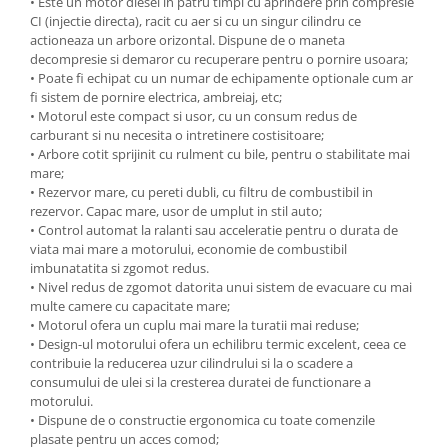
Ochelari si casti de protectie
• Este un motor diesel in patru timpi cu aprindere prin compresie
Perii si aparate scame
CI (injectie directa), racit cu aer si cu un singur cilindru ce
Statii si pistoale de lipit
Stergatoare geam
actioneaza un arbore orizontal. Dispune de o maneta
Statii si pistoale de lipit
decompresie si demaror cu recuperare pentru o pornire usoara;
Umerase pentru haine si suporturi
• Poate fi echipat cu un numar de echipamente optionale cum ar
Accesorii, consumabile, piese
Uscatoare si standere haine
fi sistem de pornire electrica, ambreiaj, etc;
Bucatarie si electrocasnice
Accesorii
• Motorul este compact si usor, cu un consum redus de
carburant si nu necesita o intretinere costisitoare;
Acumulatori si incarcatoare scule
Masini de carnati si accesorii
• Arbore cotit sprijinit cu rulment cu bile, pentru o stabilitate mai
electrice
Espressoare si cafetiere
mare;
Discuri taiere
• Rezervor mare, cu pereti dubli, cu filtru de combustibil in
Masini de piper si nuci
rezervor. Capac mare, usor de umplut in stil auto;
Strung
Accesorii si consumabile masini de
• Control automat la ralanti sau acceleratie pentru o durata de
tocat carne
Scule de mana
viata mai mare a motorului, economie de combustibil
imbunatatita si zgomot redus.
Autocolant de bucatarie
Accesorii masini de taiat placi
• Nivel redus de zgomot datorita unui sistem de evacuare cu mai
Blendere
ceramice
multe camere cu capacitate mare;
Ceaune
Accesorii placi ceramice
• Motorul ofera un cuplu mai mare la turatii mai reduse;
• Design-ul motorului ofera un echilibru termic excelent, ceea ce
Dozatoare
Carabine, vartejuri, belciuge
contribuie la reducerea uzur cilindrului si la o scadere a
Fete de masa
Ciocane manuale
consumului de ulei si la cresterea duratei de functionare a
Fierbatoare
Clesti si truse de sertizare
motorului.
• Dispune de o constructie ergonomica cu toate comenzile
Friteuze
Fierastraie manuale
plasate pentru un acces comod;