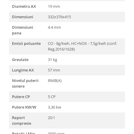
Clesti auto
Diametru AX
19 mm
Compresoare auto si pompe
Cricuri
Dimensiuni
332x376x415
Intretinere interior/exterior
Dimensiuni
4.4 mm
Modulatoare FM
pana
Perii de zapada si raclete
Emisii poluante
CO - 8g/kwh, HC+NOX - 7,5g/kwh (conf.
Pompe de transfer
Reg.2016/1628)
Decoratiuni, ornamente si articole
Greutate
31 kg
Craciun
Lungime AX
57 mm
Accesorii si componente craciun
Beteala si ghirlande Craciun
Nivelul puterii
89dB(A)
Brazi de Craciun
sonere
Costume Craciun
Putere CP
5 CP
Decoratiuni luminoase exterioare &
Putere KW/W
3,36 kw
interioare
Figurine muzicale
Raport
20:1
Figurine si decoratiuni Craciun
compresie
Furtun - Tub - rola craciun
Rotatii / Min
3000 rpm