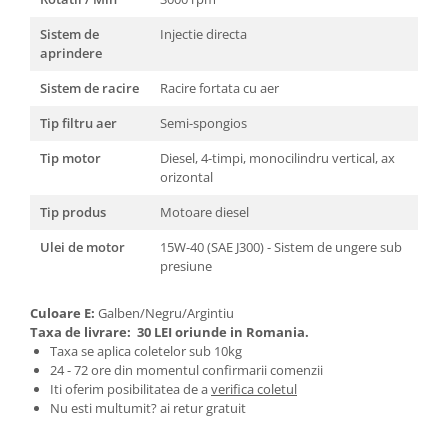
Instalatii Craciun 220V
Sistem de
Injectie directa
Instalatii cu baterii
aprindere
Instalatii de Craciun
Sistem de racire
Racire fortata cu aer
Instalatii liniare si role de furtun
luminos
Tip filtru aer
Semi-spongios
Instalatii liniare/sir
Tip motor
Diesel, 4-timpi, monocilindru vertical, ax
Instalatii perdea
orizontal
Instalatii plasa
Tip produs
Motoare diesel
Instalatii Solare
Instalatii turturi-franjuri
Ulei de motor
15W-40 (SAE J300) - Sistem de ungere sub
presiune
Liniare 220V
Perdea 220V
Culoare E:
Galben/Negru/Argintiu
Plasa 220V
Taxa de livrare:
30 LEI oriunde in Romania.
Turturi/Franjuri 220V
Taxa se aplica coletelor sub 10kg
24 - 72 ore din momentul confirmarii comenzii
Diverse pentru casa si camping
Iti oferim posibilitatea de a
verifica coletul
Feronerie
Nu esti multumit? ai retur gratuit
Balamale si zavoare