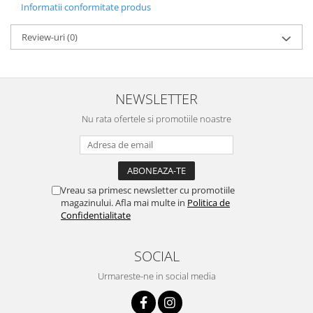
Informatii conformitate produs
Broaste si clante
Accesorii litiere
Review-uri
(0)
Accesorii pentru animale
Aparate de Masaj
Articole si accesorii birou
NEWSLETTER
Electrocasnice
Nu rata ofertele si promotiile noastre
Storcatoare / Blendere
Mobilier
Genți de voiaj & genți
Vreau sa primesc newsletter cu promotiile
Mobilier camping
magazinului. Afla mai multe in
Politica de
Sonerii
Confidentialitate
SOCIAL
Urmareste-ne in social media