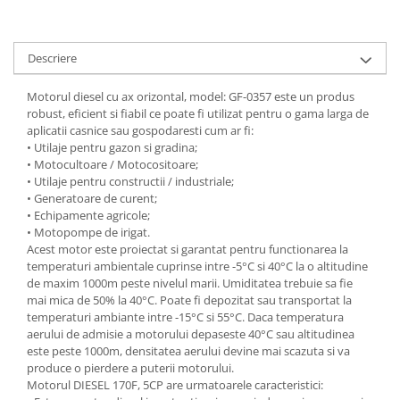
Scule pneumatice
Teascuri
Kituri de siguranta si supravietuire
Ridicare greutati
Zdrobitoare electrice
Kit-uri siguranta auto
Accesorii pentru macarale
Zdrobitoare electrice & manuale
Descriere
Kit-uri Supravietuire si Accesorii
Macarale electrice
Zdrobitoare manuale
Camping
Motorul diesel cu ax orizontal, model: GF-0357 este un produs
Macarale manuale
Masini de cusut si accesorii
Curatenie si menaj
robust, eficient si fiabil ce poate fi utilizat pentru o gama larga de
Aparate si instrumente de masurat
Articole antidaunatori gradina
aplicatii casnice sau gospodaresti cum ar fi:
Accesorii ingrijire casa
• Utilaje pentru gazon si gradina;
Rulete
Sere si solarii
Accesorii maturi, mopuri si galeti
• Motocultoare / Motocositoare;
Telemetre, nivele, sublere
• Utilaje pentru constructii / industriale;
Aparate de calcat
Suflante si aspiratoare exterior
Masini de polisat
• Generatoare de curent;
Aspiratoare electrice
Unelte altoit
• Echipamente agricole;
Rindele electrice
Cutii depozitare diverse
• Motopompe de irigat.
Unelte manuale de gradina -
Acest motor este proiectat si garantat pentru functionarea la
Cutii depozitare medicamente
Pistoale electrice aer cald si vopsit
temperaturi ambientale cuprinse intre -5°C si 40°C la o altitudine
Stropitori
Cutii pentru chei
Pistoale electrice aer cald
de maxim 1000m peste nivelul marii. Umiditatea trebuie sa fie
Folie si plase pt plante
Dulapuri si rafturi de depozitare
mai mica de 50% la 40°C. Poate fi depozitat sau transportat la
Pistoale electrice de vopsit
temperaturi ambiante intre -15°C si 55°C. Daca temperatura
Masini de maturat manuale
Maturi, mopuri si galeti
Echipamente de protectie
aerului de admisie a motorului depaseste 40°C sau altitudinea
Organizatoare imbracaminte si
Masini batut stalpi
este peste 1000m, densitatea aerului devine mai scazuta si va
Cizme, bocanci, pantofi si galosi
incaltaminte
produce o pierdere a puterii motorului.
Manusi si palmare
Motorul DIESEL 170F, 5CP are urmatoarele caracteristici:
Perii de curatare