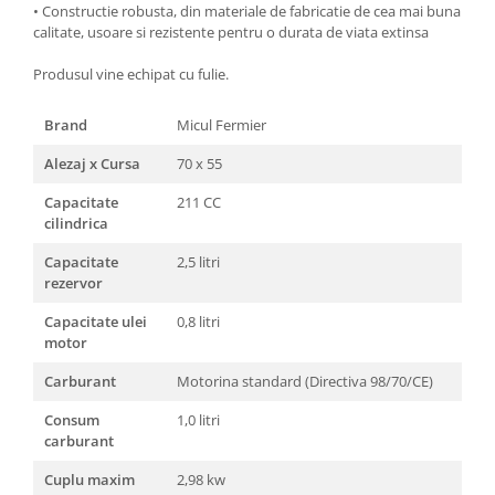
Genti Termoizolante Mancare
Foarfeci constructii
• Constructie robusta, din materiale de fabricatie de cea mai buna
Magneti de frigider
Masini de taiat placi ceramice
calitate, usoare si rezistente pentru o durata de viata extinsa
Masini de tocat manuale
Patenti si clesti
Produsul vine echipat cu fulie.
Masini tocat carne electrice
Topoare
Mixere
Truse, seturi si alte scule de mana
Brand
Micul Fermier
Oale si Cratite
Compactoare
Alezaj x Cursa
70 x 55
Oale sub presiune
Scule Emtop
Capacitate
211 CC
Pahare / Sticle cu Pai / Cani termos
Scule multifunctionale
cilindrica
Palnii
Tăietor beton
Storcatoare
Capacitate
2,5 litri
rezervor
Tavi copt
Tigai
Capacitate ulei
0,8 litri
motor
Ustensile de bucatarie
Auto
Carburant
Motorina standard (Directiva 98/70/CE)
Stații încărcare vehicule electrice
Consum
1,0 litri
Anvelope auto
carburant
Chingi
Cuplu maxim
2,98 kw