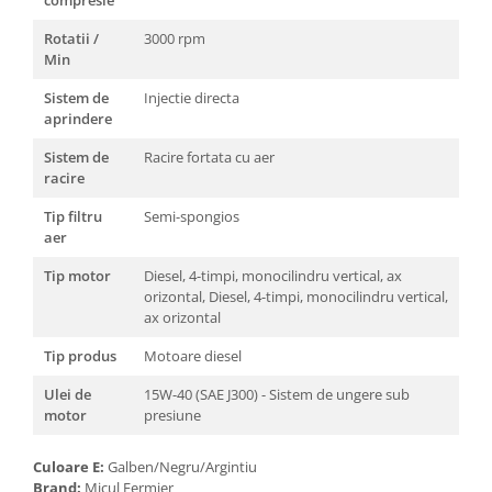
compresie
Chiuvete bucatarie compozit
Chiuvete inox
Rotatii /
3000 rpm
Min
Coloane de dus
Robineti
Sistem de
Injectie directa
aprindere
Scari
Tapet 3D Autoadeziv
Sistem de
Racire fortata cu aer
racire
Climatizare si echipamente de
incalzire
Tip filtru
Semi-spongios
aer
Aere conditionate
Echipamente pt incalzire
Tip motor
Diesel, 4-timpi, monocilindru vertical, ax
orizontal, Diesel, 4-timpi, monocilindru vertical,
Panouri solare
ax orizontal
Paturi electrice cu incalzire
Tip produs
Motoare diesel
Sobe pe lemne
Umidificatoare
Ulei de
15W-40 (SAE J300) - Sistem de ungere sub
motor
presiune
Ventilatoare
Kituri de siguranta si supravietuire
Culoare E:
Galben/Negru/Argintiu
Kit-uri siguranta auto
Brand:
Micul Fermier