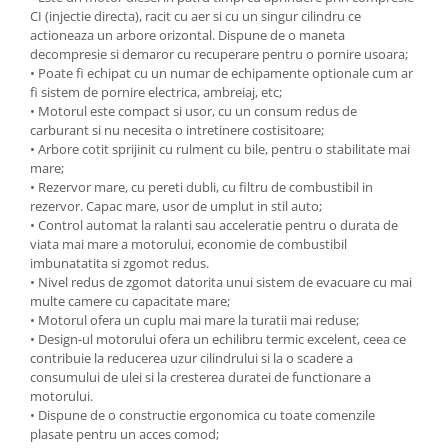
CI (injectie directa), racit cu aer si cu un singur cilindru ce
Zdrobitoare si teascuri
actioneaza un arbore orizontal. Dispune de o maneta
Teascuri
decompresie si demaror cu recuperare pentru o pornire usoara;
• Poate fi echipat cu un numar de echipamente optionale cum ar
Zdrobitoare electrice
fi sistem de pornire electrica, ambreiaj, etc;
Zdrobitoare electrice & manuale
• Motorul este compact si usor, cu un consum redus de
Zdrobitoare manuale
carburant si nu necesita o intretinere costisitoare;
• Arbore cotit sprijinit cu rulment cu bile, pentru o stabilitate mai
Masini de cusut si accesorii
mare;
Articole antidaunatori gradina
• Rezervor mare, cu pereti dubli, cu filtru de combustibil in
rezervor. Capac mare, usor de umplut in stil auto;
Sere si solarii
• Control automat la ralanti sau acceleratie pentru o durata de
viata mai mare a motorului, economie de combustibil
Suflante si aspiratoare exterior
imbunatatita si zgomot redus.
Unelte altoit
• Nivel redus de zgomot datorita unui sistem de evacuare cu mai
multe camere cu capacitate mare;
Unelte manuale de gradina -
• Motorul ofera un cuplu mai mare la turatii mai reduse;
• Design-ul motorului ofera un echilibru termic excelent, ceea ce
Stropitori
contribuie la reducerea uzur cilindrului si la o scadere a
Folie si plase pt plante
consumului de ulei si la cresterea duratei de functionare a
motorului.
Masini de maturat manuale
• Dispune de o constructie ergonomica cu toate comenzile
Masini batut stalpi
plasate pentru un acces comod;