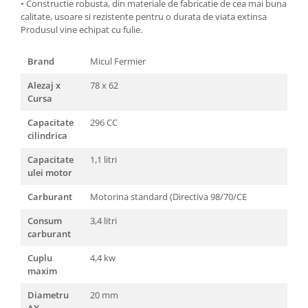
• Constructie robusta, din materiale de fabricatie de cea mai buna
Pentru Casa si Camping
calitate, usoare si rezistente pentru o durata de viata extinsa
Aragaze, plite, piese butelii de
Produsul vine echipat cu fulie.
voiaj
Brand
Micul Fermier
Accesorii aragaze & butelii
Butelii
Alezaj x
78 x 62
Gratare
Cursa
Pirostrii si accesorii pentru gatit
Capacitate
296 CC
Plite & aragaze
cilindrica
Iluminat & electrice
Capacitate
1,1 litri
Prelungitoare & cabluri electrice
ulei motor
Becuri
Carburant
Motorina standard (Directiva 98/70/CE
Coliere plastic
Consum
3,4 litri
Conectori/doze
carburant
Corpuri de iluminat
Cuplu
4,4 kw
Lampi solare
maxim
Lanterne
Diametru
20 mm
Lumina de crestere pentru plante