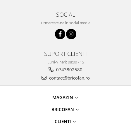
Umerase pentru haine si suporturi
Uscatoare si standere haine
SOCIAL
Bucatarie si electrocasnice
Urmareste-ne in social media
Masini de carnati si accesorii
Espressoare si cafetiere
Masini de piper si nuci
Accesorii si consumabile masini de
SUPORT CLIENTI
tocat carne
Autocolant de bucatarie
Luni-Vineri: 08:00 - 15
Blendere
0743802580
Ceaune
contact@bricofan.ro
Dozatoare
Fete de masa
MAGAZIN
Fierbatoare
Friteuze
BRICOFAN
Genti Termoizolante Mancare
CLIENTI
Magneti de frigider
Masini de tocat manuale