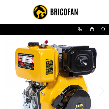
Toate Produsele
Vehicule electrice
Atv
Cu permis
Fără permis
Masini electrice
Motocross
Piese de schimb vehicule electrice
Scutere electrice
Scutere pe benzina
Tricicluri cargo fara permis
Tricicluri persoane
Trotinete electrice