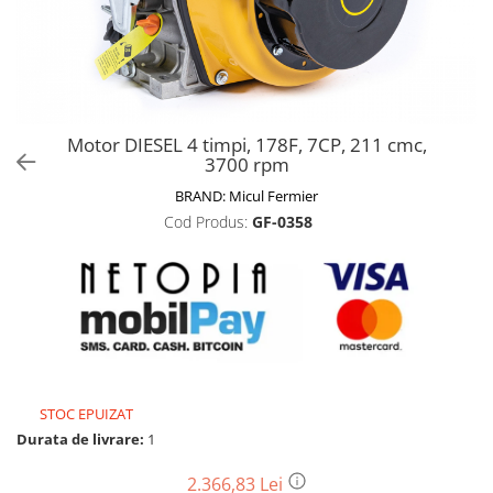
Biciclete, trotinete, triciclete
Biciclete electrice
Triciclete
Gradina
Motor DIESEL 4 timpi, 178F, 7CP, 211 cmc,
Motoburghie si accesorii
3700 rpm
Accesorii motoburghie
BRAND:
Micul Fermier
Motoburghie
Cod Produs:
GF-0358
Drujbe, fierastraie electrice
Drujbe pe benzina
Drujbe cu acumulator
Consumabile drujbe, fierastraie
electrice
Drujbe electrice
STOC EPUIZAT
Unelte electrice busteni
Durata de livrare:
1
Mori cereale si batoze porumb
Batoze - mori desfacat porumb
2.366,83 Lei