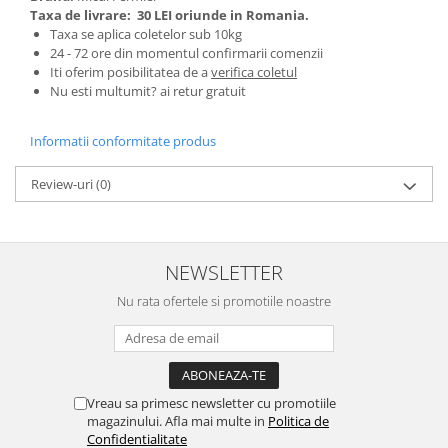
Taxa de livrare:
30 LEI oriunde in Romania.
Kit-uri Supravietuire si Accesorii
Taxa se aplica coletelor sub 10kg
Camping
24 - 72 ore din momentul confirmarii comenzii
Curatenie si menaj
Iti oferim posibilitatea de a
verifica coletul
Nu esti multumit? ai retur gratuit
Accesorii ingrijire casa
Accesorii maturi, mopuri si galeti
Informatii conformitate produs
Aparate de calcat
Aspiratoare electrice
Review-uri
(0)
Cutii depozitare diverse
Cutii depozitare medicamente
Cutii pentru chei
NEWSLETTER
Dulapuri si rafturi de depozitare
Maturi, mopuri si galeti
Nu rata ofertele si promotiile noastre
Organizatoare imbracaminte si
incaltaminte
Perii de curatare
Perii si aparate scame
Vreau sa primesc newsletter cu promotiile
magazinului. Afla mai multe in
Politica de
Stergatoare geam
Confidentialitate