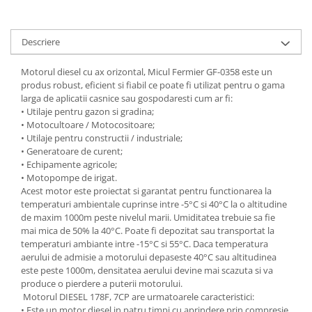
Tractoraș de tuns gazonul
Zootehnie
Descriere
Incubatoare, oparitoare si
deplumatoare
Motorul diesel cu ax orizontal, Micul Fermier GF-0358 este un
Echipamente pentru animale
produs robust, eficient si fiabil ce poate fi utilizat pentru o gama
Aparate de tuns animale
larga de aplicatii casnice sau gospodaresti cum ar fi:
Piese si accesorii aparate de tuns
• Utilaje pentru gazon si gradina;
• Motocultoare / Motocositoare;
animale
• Utilaje pentru constructii / industriale;
Tarcuri animale
• Generatoare de curent;
Semanatori
• Echipamente agricole;
• Motopompe de irigat.
Masini batut stalpi si accesorii
Acest motor este proiectat si garantat pentru functionarea la
temperaturi ambientale cuprinse intre -5°C si 40°C la o altitudine
Roabe & accesorii
de maxim 1000m peste nivelul marii. Umiditatea trebuie sa fie
Casute gradina si cutii depozitare
mai mica de 50% la 40°C. Poate fi depozitat sau transportat la
temperaturi ambiante intre -15°C si 55°C. Daca temperatura
Mobilier gradina
aerului de admisie a motorului depaseste 40°C sau altitudinea
Corturi, Prelate si plase de
este peste 1000m, densitatea aerului devine mai scazuta si va
umbrire
produce o pierdere a puterii motorului.
Motorul DIESEL 178F, 7CP are urmatoarele caracteristici:
Lopeti zapada
• Este un motor diesel in patru timpi cu aprindere prin compresie