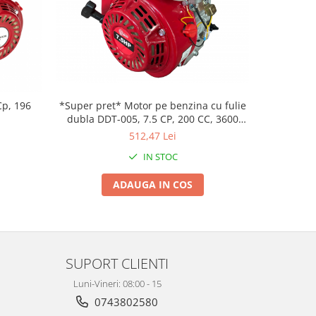
*Super pret* Motor pe benzina cu fulie
Cp, 196
dubla DDT-005, 7.5 CP, 200 CC, 3600
RPM, 1 cilindru, 3.6 l capacitate rezervor
512,47 Lei
IN STOC
ADAUGA IN COS
SUPORT CLIENTI
Luni-Vineri: 08:00 - 15
0743802580