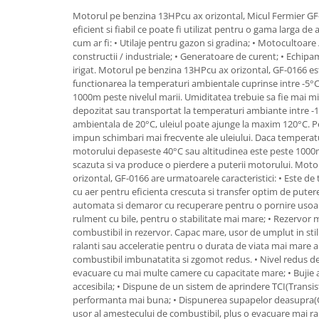
Granulatoare
Motorul pe benzina 13HPcu ax orizontal, Micul Fermier GF
Mori pentru cereale
eficient si fiabil ce poate fi utilizat pentru o gama larga de
cum ar fi: • Utilaje pentru gazon si gradina; • Motocultoare
Mori pentru fructe si legume
constructii / industriale; • Generatoare de curent; • Echi
Mori pentru furaje
irigat. Motorul pe benzina 13HPcu ax orizontal, GF-0166 es
Mori pentru furaje si resturi
functionarea la temperaturi ambientale cuprinse intre -5°C
1000m peste nivelul marii. Umiditatea trebuie sa fie mai mi
vegetale
depozitat sau transportat la temperaturi ambiante intre -
Motoare granulatoare
ambientala de 20°C, uleiul poate ajunge la maxim 120°C. 
Piese si accesorii mori
impun schimbari mai frecvente ale uleiului. Daca temperat
motorului depaseste 40°C sau altitudinea este peste 1000m
Tocatoare furaje si crengi
scazuta si va produce o pierdere a puterii motorului. Mot
Tocatoare furaje
orizontal, GF-0166 are urmatoarele caracteristici: • Este de 
cu aer pentru eficienta crescuta si transfer optim de pute
Consumabile si acesorii tocatoare
automata si demaror cu recuperare pentru o pornire usoara;
Tocatoare crengi
rulment cu bile, pentru o stabilitate mai mare; • Rezervor ma
Motocoase, Trimmere si Masini de
combustibil in rezervor. Capac mare, usor de umplut in sti
tuns gazon
ralanti sau acceleratie pentru o durata de viata mai mare
combustibil imbunatatita si zgomot redus. • Nivel redus d
Motocositori cu motoare 2T
evacuare cu mai multe camere cu capacitate mare; • Bujie 
Trimmere electrice
accesibila; • Dispune de un sistem de aprindere TCI(Transis
performanta mai buna; • Dispunerea supapelor deasupra(
Masini de tuns gazon pe benzina
usor al amestecului de combustibil, plus o evacuare mai ra