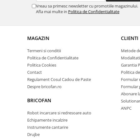
Chiuvete bucatarie compozit
Vreau sa primesc newsletter cu promotiile magazinului.
Chiuvete inox
Afla mai multe in
Politica de Confidentialitate
Coloane de dus
Robineti
Scari
MAGAZIN
CLIENTI
Tapet 3D Autoadeziv
Termeni si conditii
Metode de
Climatizare si echipamente de
Politica de Confidentialitate
Modalitati
incalzire
Politica Cookies
Garantia 
Aere conditionate
Contact
Politica de
Echipamente pt incalzire
Regulament Cosul Cadou de Paste
Formular 
Despre bricofan.ro
Formular 
Panouri solare
Abonare l
Paturi electrice cu incalzire
BRICOFAN
Solutionare
Sobe pe lemne
ANPC
Umidificatoare
Robot incarcare si redresoare auto
Ventilatoare
Echipamente incalzire
Instrumente cantarire
Kituri de siguranta si supravietuire
Drujbe
Kit-uri siguranta auto