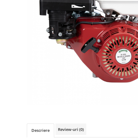
Biciclete, trotinete, triciclete
Biciclete electrice
Triciclete
Gradina
Motoburghie si accesorii
Accesorii motoburghie
Motoburghie
Drujbe, fierastraie electrice
Drujbe pe benzina
Drujbe cu acumulator
Consumabile drujbe, fierastraie
electrice
Drujbe electrice
Unelte electrice busteni
Mori cereale si batoze porumb
Review-uri
(0)
Descriere
Batoze - mori desfacat porumb