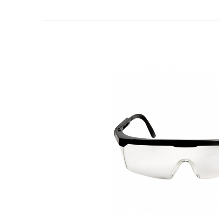
Zdrobitoare si teascuri
Teascuri
Zdrobitoare electrice
Zdrobitoare electrice & manuale
Zdrobitoare manuale
Masini de cusut si accesorii
Articole antidaunatori gradina
Sere si solarii
Suflante si aspiratoare exterior
Unelte altoit
Unelte manuale de gradina -
Stropitori
Folie si plase pt plante
Masini de maturat manuale
Masini batut stalpi