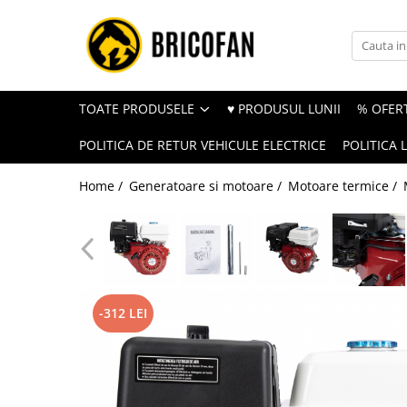
Toate Produsele
Vehicule electrice
TOATE PRODUSELE
♥ PRODUSUL LUNII
% OFERT
Atv
POLITICA DE RETUR VEHICULE ELECTRICE
POLITICA 
Cu permis
Fără permis
Home /
Generatoare si motoare /
Motoare termice /
Masini electrice
Motocross
Piese de schimb vehicule electrice
Scutere electrice
-312 LEI
Scutere pe benzina
Tricicluri cargo fara permis
Tricicluri persoane
Trotinete electrice