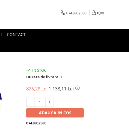
0743802580
0,00
I
CONTACT
IN STOC
Durata de livrare:
1
826,28 Lei
1.138,11 Lei
ADAUGA IN COS
0743802580