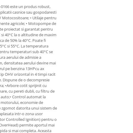
-0166 este un produs robust,
 aplicatii casnice sau gospodaresti
 / Motocositoare; • Utilaje pentru
pamente agricole; • Motopompe de
te proiectat si garantat pentru
 si 40°C la o altitudine de maxim
ca de 50% la 40°C. Poate fi
15°C si 55°C. La temperatura
Pentru temperaturi sub 40°C se
ura aerului de admisie a
, densitatea aerului devine mai
orul pe benzina 13HPcu ax
tip OHV orizontal in 4 timpi racit
re. Dispune de o decompresie
 •Arbore cotit sprijinit cu
re, cu pereti dubli, cu filtru de
l auto;• Control automat la
 a motorului, economie de
e zgomot datorita unui sistem de
aplasata intr-o zona usor
tor Controlled Ignition) pentru o
OverHead) permite aportul mai
pida si mai completa. Aceasta