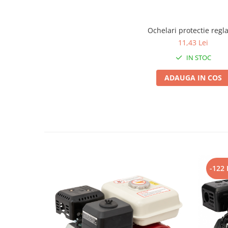
Pentru Casa si Camping
Aragaze, plite, piese butelii de
Ochelari protectie regla
voiaj
11,43 Lei
Accesorii aragaze & butelii
IN STOC
Butelii
Gratare
ADAUGA IN COS
Pirostrii si accesorii pentru gatit
Plite & aragaze
Iluminat & electrice
Prelungitoare & cabluri electrice
Becuri
Coliere plastic
Conectori/doze
-122 
Corpuri de iluminat
Lampi solare
Lanterne
Lumina de crestere pentru plante