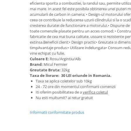
Tractoraș de tuns gazonul
eficienta sporita a combustiei, la randul sau, permite util
mai mare. In acest fel este posibila obtinerea unei puteri m
Zootehnie
acumularii de carbon in camera; • Design-ul motorului ofer
Incubatoare, oparitoare si
ceea ce contribuie la reducerea uzurii cilindrului si la o sca
deplumatoare
cresterea duratei de functionare a motorului.• Dispune de
toate comenzile plasate pentru un acces comod; • Construc
Echipamente pentru animale
fabricatie de cea mai buna calitate, usoare si rezistente pe
Aparate de tuns animale
extinsa.Beneficii client:• Design practic• Greutate si dimen
Piese si accesorii aparate de tuns
timpAvantaje produs:• Utilizare indelungata• Consum red
animale
vine echipat cu fulie.
Culoare E:
Rosu/Argintiu/Alb
Tarcuri animale
Brand:
Micul Fermier
Semanatori
Greutate Bruta:
32kg
Taxa de livrare:
30 LEI oriunde in Romania.
Masini batut stalpi si accesorii
Taxa se aplica coletelor sub 10kg
Roabe & accesorii
24 - 72 ore din momentul confirmarii comenzii
Iti oferim posibilitatea de a
verifica coletul
Casute gradina si cutii depozitare
Nu esti multumit? ai retur gratuit
Mobilier gradina
Informatii conformitate produs
Corturi, Prelate si plase de
umbrire
Lopeti zapada