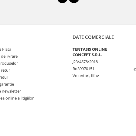
DATE COMERCIALE
 Plata
TENTASIS ONLINE
CONCEPT S.R.L.
 de livrare
J23/4878/2018
Produselor
Ro39970151
©
 retur
Voluntari, Ilfov
retur
garantie
a newsletter
a online a litigiilor