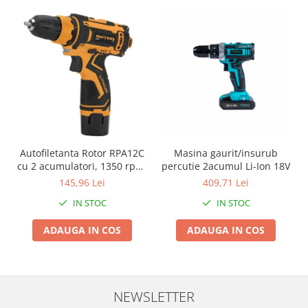
Pentru Casa si Camping
Aragaze, plite, piese butelii de
voiaj
Accesorii aragaze & butelii
Butelii
Gratare
Pirostrii si accesorii pentru gatit
Plite & aragaze
Iluminat & electrice
Autofiletanta Rotor RPA12C
Masina gaurit/insurub
cu 2 acumulatori, 1350 rpm,
percutie 2acumul Li-Ion 18V
Prelungitoare & cabluri electrice
12 V
145,96 Lei
409,71 Lei
Becuri
IN STOC
IN STOC
Coliere plastic
Conectori/doze
ADAUGA IN COS
ADAUGA IN COS
Corpuri de iluminat
Lampi solare
Lanterne
NEWSLETTER
Lumina de crestere pentru plante