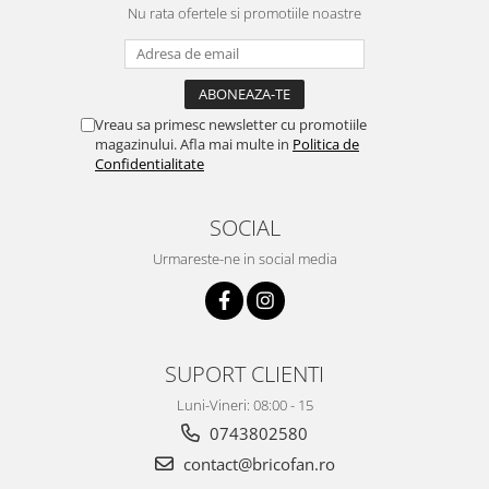
Proiectoare & lampi de lucru
Nu rata ofertele si promotiile noastre
Veioze si Lampi
Cantarire
Cantare comerciale
Vreau sa primesc newsletter cu promotiile
Cantare Corporale
magazinului. Afla mai multe in
Politica de
Aparate de spalat cu presiune si
Confidentialitate
accesorii
Accesorii aparatele de spalat cu
SOCIAL
presiune
Urmareste-ne in social media
Aparate de spalat cu presiune
Instalatii sanitare
Articole si accesorii pentru baie
Baterii baie
SUPORT CLIENTI
Baterii bucatarie
Luni-Vineri: 08:00 - 15
Baterii cada
0743802580
Baterii electrice
contact@bricofan.ro
Baterii lavoar