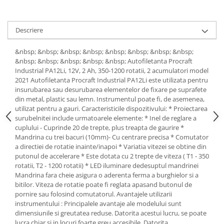
Tractoraș de tuns gazonul
Zootehnie
Descriere
Incubatoare, oparitoare si
deplumatoare
&nbsp; &nbsp; &nbsp; &nbsp; &nbsp; &nbsp; &nbsp; &nbsp;
Echipamente pentru animale
&nbsp; &nbsp; &nbsp; &nbsp; &nbsp; Autofiletanta Procraft
Aparate de tuns animale
Industrial PA12Li, 12V, 2 Ah, 350-1200 rotatii, 2 acumulatori model
Piese si accesorii aparate de tuns
2021 Autofiletanta Procraft Industrial PA12Li este utilizata pentru
insurubarea sau desurubarea elementelor de fixare pe suprafete
animale
din metal, plastic sau lemn. Instrumentul poate fi, de asemenea,
Tarcuri animale
utilizat pentru a gauri. Caracteristicile dispozitivului: * Proiectarea
Semanatori
surubelnitei include urmatoarele elemente: * Inel de reglare a
cuplului - Cuprinde 20 de trepte, plus treapta de gaurire *
Masini batut stalpi si accesorii
Mandrina cu trei bacuri (10mm)- Cu centrare precisa * Comutator
a directiei de rotatie inainte/inapoi * Variatia vitezei se obtine din
Roabe & accesorii
putonul de accelerare * Este dotata cu 2 trepte de viteza ( T1 - 350
Casute gradina si cutii depozitare
rotatii, T2 - 1200 rotatii) * LED iluminare dedesuptul mandrinei
Mandrina fara cheie asigura o aderenta ferma a burghielor si a
Mobilier gradina
bitilor. Viteza de rotatie poate fi reglata apasand butonul de
Corturi, Prelate si plase de
pornire sau folosind comutatorul. Avantajele utilizarii
umbrire
instrumentului : Principalele avantaje ale modelului sunt
dimensiunile si greutatea reduse. Datorita acestui lucru, se poate
Lopeti zapada
lucra chiar si in locuri foarte greu accesibile. Datorita