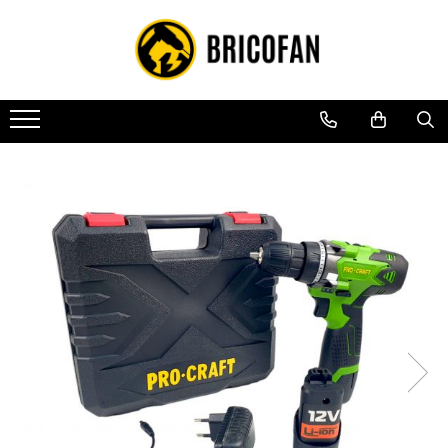
Toate Produsele
Vehicule electrice
Atv
Cu permis
Fără permis
Masini electrice
Motocross
Piese de schimb vehicule electrice
Scutere electrice
Scutere pe benzina
Tricicluri cargo fara permis
Tricicluri persoane
Trotinete electrice