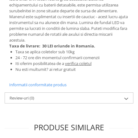
echipamentului cu baterii detasabile, este permisa utilizarea
Zdrobitoare si teascuri
surubelnitei in zone situate departe de sursa de alimentare.
Teascuri
Manerul este suplimentat cu insertii de cauciuc - acest lucru ajuta
instrumentul sa nu alunece din mana. Lumina de fundal LED va
Zdrobitoare electrice
permite sa lucrati in conditii de lumina slaba. Puteti modifica fara
Zdrobitoare electrice & manuale
probleme numarul de rotatii ale axului si directia miscarii
Zdrobitoare manuale
acestuia.
Taxa de livrare:
30 LEI oriunde in Romania.
Masini de cusut si accesorii
Taxa se aplica coletelor sub 10kg
Articole antidaunatori gradina
24 - 72 ore din momentul confirmarii comenzii
Iti oferim posibilitatea de a
verifica coletul
Sere si solarii
Nu esti multumit? ai retur gratuit
Suflante si aspiratoare exterior
Informatii conformitate produs
Unelte altoit
Unelte manuale de gradina -
Review-uri
(0)
Stropitori
Folie si plase pt plante
Masini de maturat manuale
PRODUSE SIMILARE
Masini batut stalpi